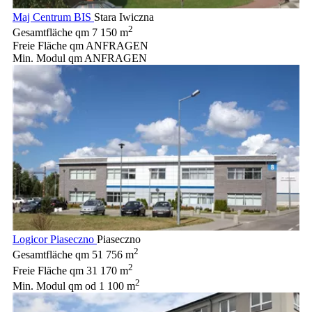
Maj Centrum BIS
Stara Iwiczna
2
Gesamtfläche qm
7 150 m
Freie Fläche qm
ANFRAGEN
Min. Modul qm
ANFRAGEN
Logicor Piaseczno
Piaseczno
2
Gesamtfläche qm
51 756 m
2
Freie Fläche qm
31 170 m
2
Min. Modul qm
od 1 100 m