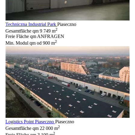
Techniczna Industrial Park
Piaseczno
2
Gesamtfläche qm
9 749 m
Freie Fläche qm
ANFRAGEN
2
Min. Modul qm
od 900 m
Logistics Point Piaseczno
Piaseczno
2
Gesamtfläche qm
22 000 m
2