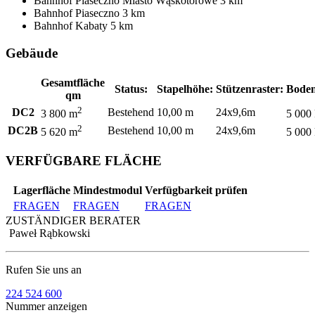
Bahnhof
Piaseczno Miasto Wąskotorowe
3 km
Bahnhof
Piaseczno
3 km
Bahnhof
Kabaty
5 km
Gebäude
Gesamtfläche
Status:
Stapelhöhe:
Stützenraster:
Boden
qm
2
DC2
Bestehend
10,00 m
24x9,6m
3 800 m
5 000
2
DC2B
Bestehend
10,00 m
24x9,6m
5 620 m
5 000
VERFÜGBARE FLÄCHE
Lagerfläche
Mindestmodul
Verfügbarkeit prüfen
FRAGEN
FRAGEN
FRAGEN
ZUSTÄNDIGER BERATER
Paweł Rąbkowski
Rufen Sie uns an
224 524 600
Nummer anzeigen