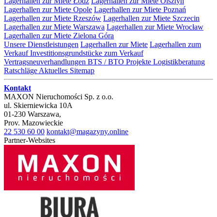
Lagerhallen zur Miete Łódź
Lagerhallen zur Miete Olsztyn
Lagerhallen zur Miete Opole
Lagerhallen zur Miete Poznań
Lagerhallen zur Miete Rzeszów
Lagerhallen zur Miete Szczecin
Lagerhallen zur Miete Warszawa
Lagerhallen zur Miete Wrocław
Lagerhallen zur Miete Zielona Góra
Unsere Dienstleistungen
Lagerhallen zur Miete
Lagerhallen zum
Verkauf
Investitionsgrundstücke zum Verkauf
Vertragsneuverhandlungen
BTS / BTO Projekte
Logistikberatung
Ratschläge
Aktuelles
Sitemap
Kontakt
MAXON Nieruchomości Sp. z o.o.
ul.
Skierniewicka 10A
01-230
Warszawa
,
Prov.
Mazowieckie
22 530 60 00
kontakt@magazyny.online
Partner-Websites