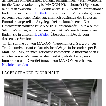
dargelegten Angelegenheit Kontakt aufzunehmen. Verantwortlicher
für die Datenverarbeitung ist MAXON Nieruchomości Sp. z o.o.
mit Sitz in Warschau, ul. Skierniewicka 10A. Weitere Informationen
finden Sie in unserem
Leitfaden
Ich stimme der Verarbeitung meiner
personenbezogenen Daten zu, um mich bezüglich der in diesem
Formular dargestellten Angelegenheit zu kontaktieren. Der
Datenverantwortliche ist MAXON Nieruchomości Sp. z o.o. mit
Sitz in Warschau, ul. Skierniewicka 10A. Weitere Informationen
finden Sie in unserem
Leitfaden
Übersetzt mit DeepL.com
(kostenlose Version)
Ich stimme zu, von MAXON Nieruchomości Sp. z o.o. per
Telefon und/oder auf elektronischem Wege, insbesondere per E-
Mail und SMS, an mich gerichtete kommerzielle Informationen zu
erhalten sowie Werbematerialien und Angebote/Anzeigen zu
Immobilien und Dienstleistungen von MAXON zu erhalten.
Nachricht senden
LAGERGEBÄUDE IN DER NÄHE