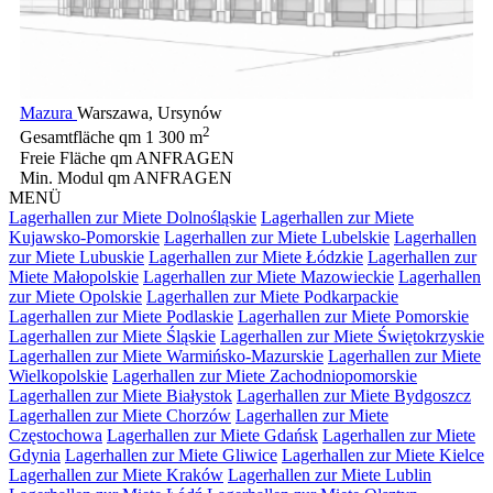
Mazura
Warszawa, Ursynów
2
Gesamtfläche qm
1 300 m
Freie Fläche qm
ANFRAGEN
Min. Modul qm
ANFRAGEN
MENÜ
Lagerhallen zur Miete Dolnośląskie
Lagerhallen zur Miete
Kujawsko-Pomorskie
Lagerhallen zur Miete Lubelskie
Lagerhallen
zur Miete Lubuskie
Lagerhallen zur Miete Łódzkie
Lagerhallen zur
Miete Małopolskie
Lagerhallen zur Miete Mazowieckie
Lagerhallen
zur Miete Opolskie
Lagerhallen zur Miete Podkarpackie
Lagerhallen zur Miete Podlaskie
Lagerhallen zur Miete Pomorskie
Lagerhallen zur Miete Śląskie
Lagerhallen zur Miete Świętokrzyskie
Lagerhallen zur Miete Warmińsko-Mazurskie
Lagerhallen zur Miete
Wielkopolskie
Lagerhallen zur Miete Zachodniopomorskie
Lagerhallen zur Miete Białystok
Lagerhallen zur Miete Bydgoszcz
Lagerhallen zur Miete Chorzów
Lagerhallen zur Miete
Częstochowa
Lagerhallen zur Miete Gdańsk
Lagerhallen zur Miete
Gdynia
Lagerhallen zur Miete Gliwice
Lagerhallen zur Miete Kielce
Lagerhallen zur Miete Kraków
Lagerhallen zur Miete Lublin