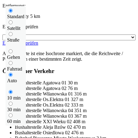
Entfernung:
Kabaty
5 km
Standard
Entfernung prüfen
Satellit
Straße
Entfernung prüfen
Auf der Karte ist eine Isochrone markiert, die die Reichweite /
Gehen
Pendelzeit in einer bestimmten Zeit zeigt.
Fahrrad
Öffentlicher Verkehr
Auto
Bushaltestelle
Agatowa 01
30 m
Bushaltestelle
Agatowa 02
76 m
Bushaltestelle
Wilanowska 01
316 m
10 min
Bushaltestelle
Os.Elektra 01
327 m
Bushaltestelle
Os.Elektra 02
333 m
30 min
Bushaltestelle
Wilanowska 04
351 m
Bushaltestelle
Wilanowska 03
367 m
60 min
Bushaltestelle
XXI Wieku 02
408 m
Bushaltestelle
Aleja Bzów 02
470 m
Bushaltestelle
Osiedlowa 02
476 m