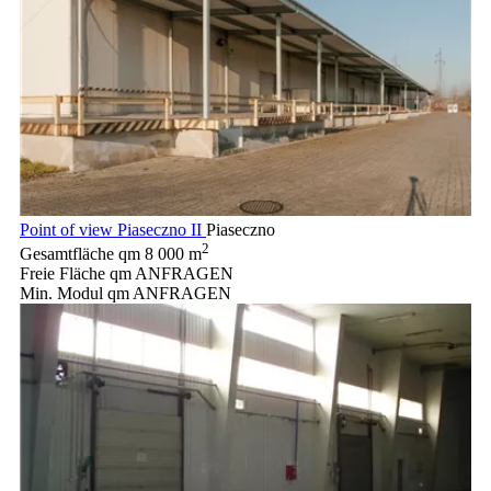
Point of view Piaseczno II
Piaseczno
2
Gesamtfläche qm
8 000 m
Freie Fläche qm
ANFRAGEN
Min. Modul qm
ANFRAGEN