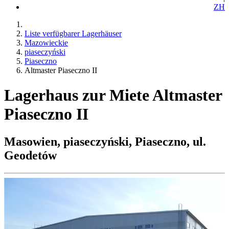
ZH
Liste verfügbarer Lagerhäuser
Mazowieckie
piaseczyński
Piaseczno
Altmaster Piaseczno II
Lagerhaus zur Miete Altmaster
Piaseczno II
Masowien, piaseczyński, Piaseczno, ul.
Geodetów