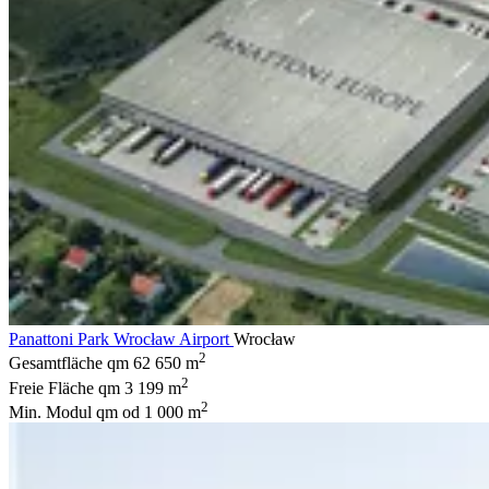
Panattoni Park Wrocław Airport
Wrocław
2
Gesamtfläche qm
62 650 m
2
Freie Fläche qm
3 199 m
2
Min. Modul qm
od 1 000 m