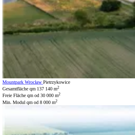
Mountpark Wrocław
Pietrzykowice
2
Gesamtfläche qm
137 140 m
2
Freie Fläche qm
od 30 000 m
2
Min. Modul qm
od 8 000 m