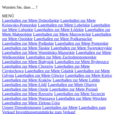
Wussten Sie, dass ... ?
MENÜ
Lagerhallen zur Miete Dolnośląskie
Lagerhallen zur Miete
Kujawsko-Pomorskie
Lagerhallen zur Miete Lubelskie
Lagerhallen
zur Miete Lubuskie
Lagerhallen zur Miete Łódzkie
Lagerhallen zur
Miete Małopolskie
Lagerhallen zur Miete Mazowieckie
Lagerhallen
zur Miete Opolskie
Lagerhallen zur Miete Podkarpackie
Lagerhallen zur Miete Podlaskie
Lagerhallen zur Miete Pomorskie
Lagerhallen zur Miete Śląskie
Lagerhallen zur Miete Świętokrzyskie
Lagerhallen zur Miete Warmińsko-Mazurskie
Lagerhallen zur Miete
Wielkopolskie
Lagerhallen zur Miete Zachodniopomorskie
Lagerhallen zur Miete Białystok
Lagerhallen zur Miete Bydgoszcz
Lagerhallen zur Miete Chorzów
Lagerhallen zur Miete
Częstochowa
Lagerhallen zur Miete Gdańsk
Lagerhallen zur Miete
Gdynia
Lagerhallen zur Miete Gliwice
Lagerhallen zur Miete Kielce
Lagerhallen zur Miete Kraków
Lagerhallen zur Miete Lublin
Lagerhallen zur Miete Łódź
Lagerhallen zur Miete Olsztyn
Lagerhallen zur Miete Opole
Lagerhallen zur Miete Poznań
Lagerhallen zur Miete Rzeszów
Lagerhallen zur Miete Szczecin
Lagerhallen zur Miete Warszawa
Lagerhallen zur Miete Wrocław
Lagerhallen zur Miete Zielona Góra
Unsere Dienstleistungen
Lagerhallen zur Miete
Lagerhallen zum
Verkauf
Investitionsgrundstücke zum Verkauf