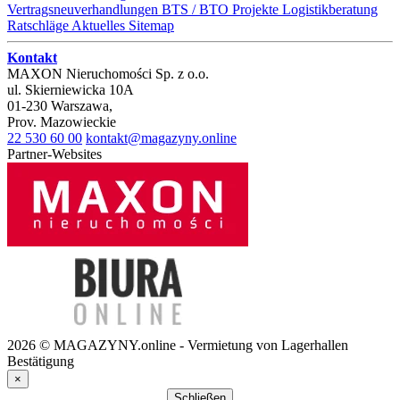
Vertragsneuverhandlungen
BTS / BTO Projekte
Logistikberatung
Ratschläge
Aktuelles
Sitemap
Kontakt
MAXON Nieruchomości Sp. z o.o.
ul.
Skierniewicka 10A
01-230
Warszawa
,
Prov.
Mazowieckie
22 530 60 00
kontakt@magazyny.online
Partner-Websites
2026 © MAGAZYNY.online - Vermietung von Lagerhallen
Bestätigung
×
Schließen