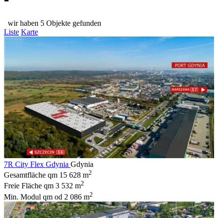
wir haben 5 Objekte gefunden
Liste
Karte
7R City Flex Gdynia
Gdynia
2
Gesamtfläche qm
15 628 m
2
Freie Fläche qm
3 532 m
2
Min. Modul qm
od 2 086 m