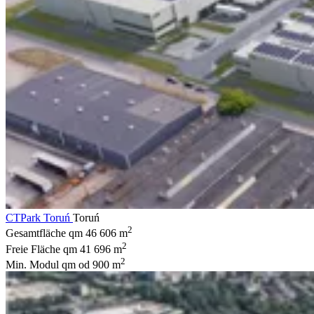
CTPark Toruń
Toruń
2
Gesamtfläche qm
46 606 m
2
Freie Fläche qm
41 696 m
2
Min. Modul qm
od 900 m