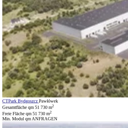
CTPark Bydgoszcz
Pawłówek
2
Gesamtfläche qm
51 730 m
2
Freie Fläche qm
51 730 m
Min. Modul qm
ANFRAGEN