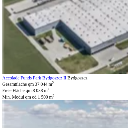
Accolade Funds Park Bydgoszcz II
Bydgoszcz
2
Gesamtfläche qm
37 044 m
2
Freie Fläche qm
8 038 m
2
Min. Modul qm
od 1 500 m