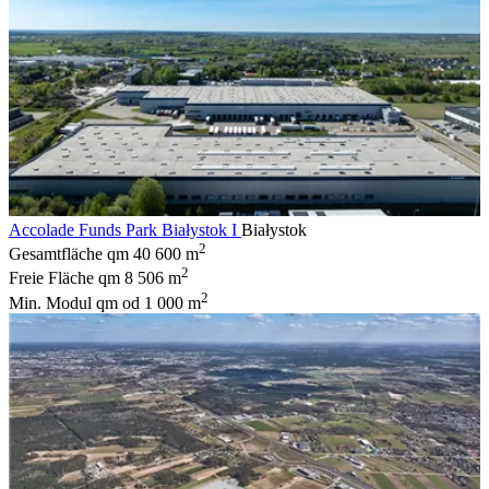
Accolade Funds Park Białystok I
Białystok
2
Gesamtfläche qm
40 600 m
2
Freie Fläche qm
8 506 m
2
Min. Modul qm
od 1 000 m