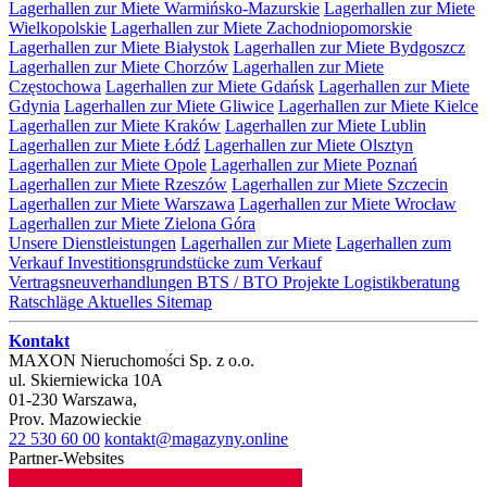
Lagerhallen zur Miete Warmińsko-Mazurskie
Lagerhallen zur Miete
Wielkopolskie
Lagerhallen zur Miete Zachodniopomorskie
Lagerhallen zur Miete Białystok
Lagerhallen zur Miete Bydgoszcz
Lagerhallen zur Miete Chorzów
Lagerhallen zur Miete
Częstochowa
Lagerhallen zur Miete Gdańsk
Lagerhallen zur Miete
Gdynia
Lagerhallen zur Miete Gliwice
Lagerhallen zur Miete Kielce
Lagerhallen zur Miete Kraków
Lagerhallen zur Miete Lublin
Lagerhallen zur Miete Łódź
Lagerhallen zur Miete Olsztyn
Lagerhallen zur Miete Opole
Lagerhallen zur Miete Poznań
Lagerhallen zur Miete Rzeszów
Lagerhallen zur Miete Szczecin
Lagerhallen zur Miete Warszawa
Lagerhallen zur Miete Wrocław
Lagerhallen zur Miete Zielona Góra
Unsere Dienstleistungen
Lagerhallen zur Miete
Lagerhallen zum
Verkauf
Investitionsgrundstücke zum Verkauf
Vertragsneuverhandlungen
BTS / BTO Projekte
Logistikberatung
Ratschläge
Aktuelles
Sitemap
Kontakt
MAXON Nieruchomości Sp. z o.o.
ul.
Skierniewicka 10A
01-230
Warszawa
,
Prov.
Mazowieckie
22 530 60 00
kontakt@magazyny.online
Partner-Websites