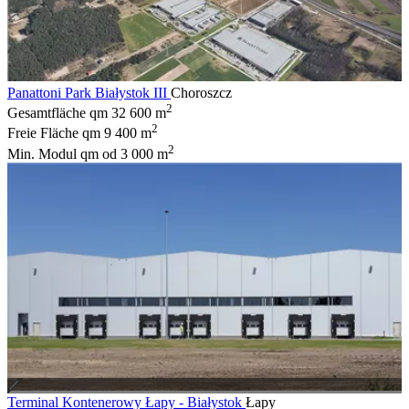
Panattoni Park Białystok III
Choroszcz
2
Gesamtfläche qm
32 600 m
2
Freie Fläche qm
9 400 m
2
Min. Modul qm
od 3 000 m
Terminal Kontenerowy Łapy - Białystok
Łapy