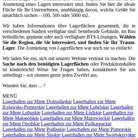
Anmietung eines Lagers interessiert sind, finden Sie hier die ideale
Fläche für Ihr Unternehmen, unabhängig davon, welche Größe Sie
tatsächlich suchen – 100, 500 oder 5000 m2.
Wir haben Informationen über Lagerflächen gesammelt, die in
verschiedenen Stadien verfügbar sind: bestehende Gebäude, im Bau
befindliche, geplante oder auch verfügbare BTS-Lösungen.
Wählen
Sie die Region, die Sie interessiert, und finden Sie Ihr Traum-
Lager
. Die Anmietung von Lagerflächen war noch nie so einfach!
Wir laden Sie ein, sich mit unserer Website vertraut zu machen. Die
Suche nach den benötigten Lagerflächen
oder Produktionshallen
ist kinderleicht! Wenn Sie Fragen haben, kontaktieren Sie uns
unbedingt – wir räumen gerne jeden Zweifel aus.
Wussten Sie, dass ... ?
MENÜ
Lagerhallen zur Miete Dolnośląskie
Lagerhallen zur Miete
Kujawsko-Pomorskie
Lagerhallen zur Miete Lubelskie
Lagerhallen
zur Miete Lubuskie
Lagerhallen zur Miete Łódzkie
Lagerhallen zur
Miete Małopolskie
Lagerhallen zur Miete Mazowieckie
Lagerhallen
zur Miete Opolskie
Lagerhallen zur Miete Podkarpackie
Lagerhallen zur Miete Podlaskie
Lagerhallen zur Miete Pomorskie
Lagerhallen zur Miete Śląskie
Lagerhallen zur Miete Świętokrzyskie