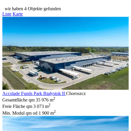
wir haben 4 Objekte gefunden
Liste
Karte
Accolade Funds Park Białystok II
Choroszcz
2
Gesamtfläche qm
35 976 m
2
Freie Fläche qm
3 073 m
2
Min. Modul qm
od 1 900 m