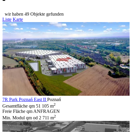
wir haben 49 Objekte gefunden
Liste
Karte
7R Park Poznań East II
Poznań
2
Gesamtfläche qm
51 105 m
Freie Fläche qm
ANFRAGEN
2
Min. Modul qm
od 2 711 m