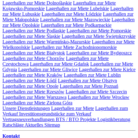
Lagerhallen zur Miete Dolnośląskie
Lagerhallen zur Miete
Kujawsko-Pomorskie
Lagerhallen zur Miete Lubelskie
Lagerhallen
zur Miete Lubuskie
Lagerhallen zur Miete Łódzkie
Lagerhallen zur
Miete Małopolskie
Lagerhallen zur Miete Mazowieckie
Lagerhallen
zur Miete Opolskie
Lagerhallen zur Miete Podkarpackie
Lagerhallen zur Miete Podlaskie
Lagerhallen zur Miete Pomorskie
Lagerhallen zur Miete Śląskie
Lagerhallen zur Miete Świętokrzyskie
Lagerhallen zur Miete Warmińsko-Mazurskie
Lagerhallen zur Miete
Wielkopolskie
Lagerhallen zur Miete Zachodniopomorskie
Lagerhallen zur Miete Białystok
Lagerhallen zur Miete Bydgoszcz
Lagerhallen zur Miete Chorzów
Lagerhallen zur Miete
Częstochowa
Lagerhallen zur Miete Gdańsk
Lagerhallen zur Miete
Gdynia
Lagerhallen zur Miete Gliwice
Lagerhallen zur Miete Kielce
Lagerhallen zur Miete Kraków
Lagerhallen zur Miete Lublin
Lagerhallen zur Miete Łódź
Lagerhallen zur Miete Olsztyn
Lagerhallen zur Miete Opole
Lagerhallen zur Miete Poznań
Lagerhallen zur Miete Rzeszów
Lagerhallen zur Miete Szczecin
Lagerhallen zur Miete Warszawa
Lagerhallen zur Miete Wrocław
Lagerhallen zur Miete Zielona Góra
Unsere Dienstleistungen
Lagerhallen zur Miete
Lagerhallen zum
Verkauf
Investitionsgrundstücke zum Verkauf
Vertragsneuverhandlungen
BTS / BTO Projekte
Logistikberatung
Ratschläge
Aktuelles
Sitemap
Kontakt