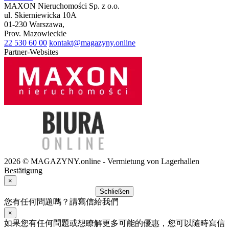
MAXON Nieruchomości Sp. z o.o.
ul.
Skierniewicka 10A
01-230
Warszawa
,
Prov.
Mazowieckie
22 530 60 00
kontakt@magazyny.online
Partner-Websites
2026 © MAGAZYNY.online - Vermietung von Lagerhallen
Bestätigung
×
Schließen
您有任何問題嗎？請寫信給我們
×
如果您有任何問題或想瞭解更多可能的優惠，您可以隨時寫信