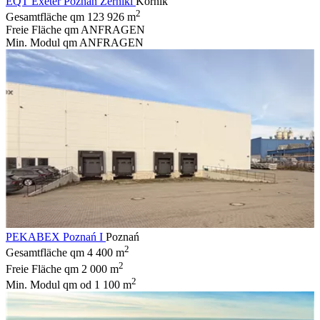
EQT Exeter Poznań Żerniki
Kórnik
2
Gesamtfläche qm
123 926 m
Freie Fläche qm
ANFRAGEN
Min. Modul qm
ANFRAGEN
PEKABEX Poznań I
Poznań
2
Gesamtfläche qm
4 400 m
2
Freie Fläche qm
2 000 m
2
Min. Modul qm
od 1 100 m