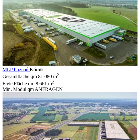
MLP Poznań
Kórnik
2
Gesamtfläche qm
81 080 m
2
Freie Fläche qm
8 661 m
Min. Modul qm
ANFRAGEN