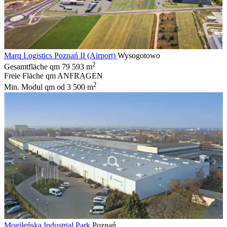
Marq Logistics Poznań II (Airport)
Wysogotowo
2
Gesamtfläche qm
79 593 m
Freie Fläche qm
ANFRAGEN
2
Min. Modul qm
od 3 500 m
Mogileńska Industrial Park
Poznań