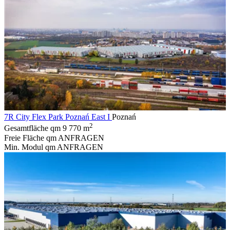
7R City Flex Park Poznań East I
Poznań
2
Gesamtfläche qm
9 770 m
Freie Fläche qm
ANFRAGEN
Min. Modul qm
ANFRAGEN