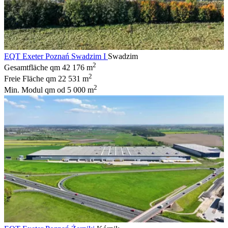
EQT Exeter Poznań Swadzim I
Swadzim
2
Gesamtfläche qm
42 176 m
2
Freie Fläche qm
22 531 m
2
Min. Modul qm
od 5 000 m