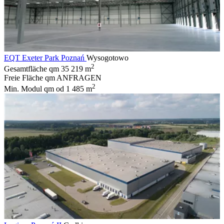
EQT Exeter Park Poznań
Wysogotowo
2
Gesamtfläche qm
35 219 m
Freie Fläche qm
ANFRAGEN
2
Min. Modul qm
od 1 485 m