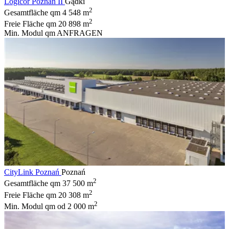
Logicor Poznań II
Gądki
2
Gesamtfläche qm
4 548 m
2
Freie Fläche qm
20 898 m
Min. Modul qm
ANFRAGEN
CityLink Poznań
Poznań
2
Gesamtfläche qm
37 500 m
2
Freie Fläche qm
20 308 m
2
Min. Modul qm
od 2 000 m