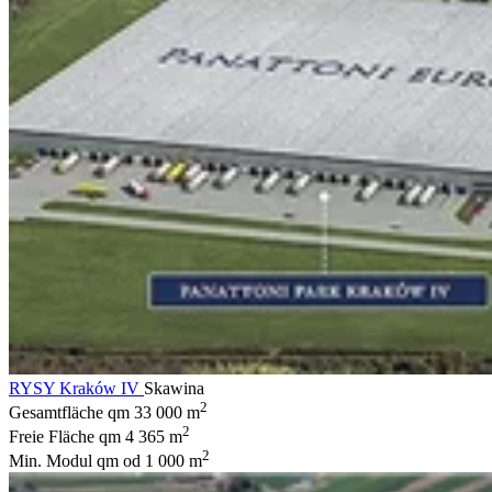
RYSY Kraków IV
Skawina
2
Gesamtfläche qm
33 000 m
2
Freie Fläche qm
4 365 m
2
Min. Modul qm
od 1 000 m