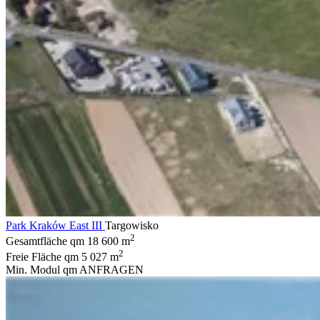
Park Kraków East III
Targowisko
2
Gesamtfläche qm
18 600 m
2
Freie Fläche qm
5 027 m
Min. Modul qm
ANFRAGEN