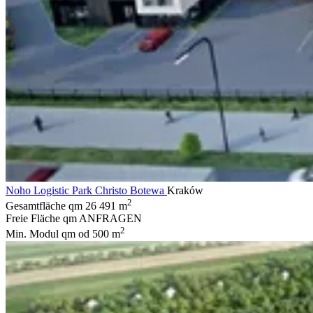
Noho Logistic Park Christo Botewa
Kraków
2
Gesamtfläche qm
26 491 m
Freie Fläche qm
ANFRAGEN
2
Min. Modul qm
od 500 m