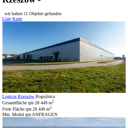
wir haben 11 Objekte gefunden
Liste
Karte
Logicor Rzeszów
Rogoźnica
2
Gesamtfläche qm
28 449 m
2
Freie Fläche qm
28 449 m
Min. Modul qm
ANFRAGEN