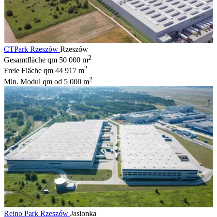
CTPark Rzeszów
Rzeszów
2
Gesamtfläche qm
50 000 m
2
Freie Fläche qm
44 917 m
2
Min. Modul qm
od 5 000 m
Reino Park Rzeszów
Jasionka