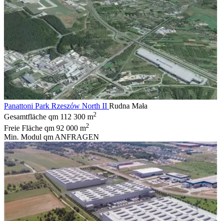
Panattoni Park Rzeszów North II
Rudna Mała
2
Gesamtfläche qm
112 300 m
2
Freie Fläche qm
92 000 m
Min. Modul qm
ANFRAGEN