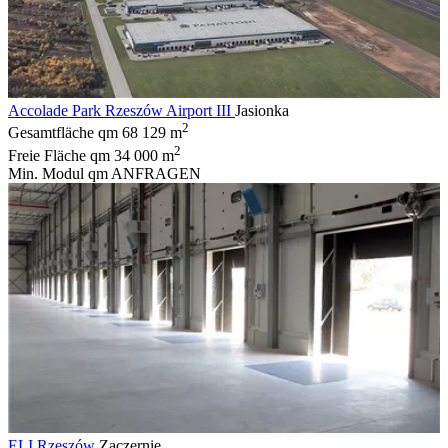
Accolade Park Rzeszów Airport III
Jasionka
2
Gesamtfläche qm
68 129 m
2
Freie Fläche qm
34 000 m
Min. Modul qm
ANFRAGEN
ELI Rzeszów
Zaczernie