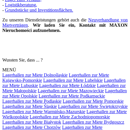
-
Logistikberatung,
-
Grundstücke und Investitionsflächen.
Zu unseren Dienstleistungen gehört auch die
Neuverhandlung von
Mietverträgen
.
Wir laden Sie ein, Kontakt mit MAXON
Nieruchomości aufzunehmen.
Wussten Sie, dass ... ?
MENÜ
Lagerhallen zur Miete Dolnośląskie
Lagerhallen zur Miete
Kujawsko-Pomorskie
Lagerhallen zur Miete Lubelskie
Lagerhallen
zur Miete Lubuskie
Lagerhallen zur Miete Łódzkie
Lagerhallen zur
Miete Małopolskie
Lagerhallen zur Miete Mazowieckie
Lagerhallen
zur Miete Opolskie
Lagerhallen zur Miete Podkarpackie
Lagerhallen zur Miete Podlaskie
Lagerhallen zur Miete Pomorskie
Lagerhallen zur Miete Śląskie
Lagerhallen zur Miete Świętokrzyskie
Lagerhallen zur Miete Warmińsko-Mazurskie
Lagerhallen zur Miete
Wielkopolskie
Lagerhallen zur Miete Zachodniopomorskie
Lagerhallen zur Miete Białystok
Lagerhallen zur Miete Bydgoszcz
Lagerhallen zur Miete Chorzów
Lagerhallen zur Miete