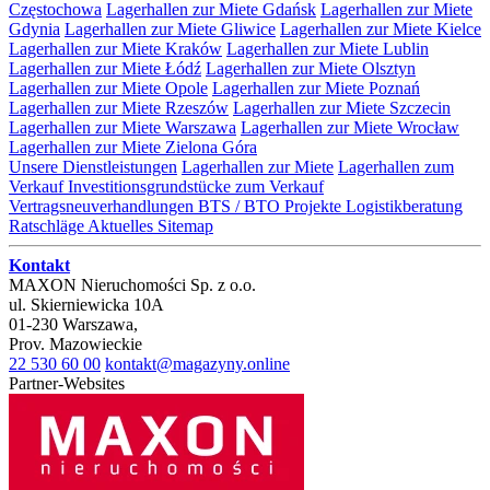
Częstochowa
Lagerhallen zur Miete Gdańsk
Lagerhallen zur Miete
Gdynia
Lagerhallen zur Miete Gliwice
Lagerhallen zur Miete Kielce
Lagerhallen zur Miete Kraków
Lagerhallen zur Miete Lublin
Lagerhallen zur Miete Łódź
Lagerhallen zur Miete Olsztyn
Lagerhallen zur Miete Opole
Lagerhallen zur Miete Poznań
Lagerhallen zur Miete Rzeszów
Lagerhallen zur Miete Szczecin
Lagerhallen zur Miete Warszawa
Lagerhallen zur Miete Wrocław
Lagerhallen zur Miete Zielona Góra
Unsere Dienstleistungen
Lagerhallen zur Miete
Lagerhallen zum
Verkauf
Investitionsgrundstücke zum Verkauf
Vertragsneuverhandlungen
BTS / BTO Projekte
Logistikberatung
Ratschläge
Aktuelles
Sitemap
Kontakt
MAXON Nieruchomości Sp. z o.o.
ul.
Skierniewicka 10A
01-230
Warszawa
,
Prov.
Mazowieckie
22 530 60 00
kontakt@magazyny.online
Partner-Websites