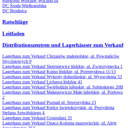
Hillwood Wrocław Wschód III
DC Środa Wielkopolska
DC Brodnica
Ratschläge
Leitfaden
Distributionszentren und Lagerhäuser zum Verkauf
Lagerhaus zum Verkauf Chrzanów małopolskie, ul. Powstańców
Styczniowych 9
Lagerhaus zum Verkauf Skierniewice łódzkie, ul. Zwierzyniecka 1
Lagerhaus zum Verkauf Kutno łódzkie, ul. Przemysłowa 11/13
Lagerhaus zum Verkauf Wykroty dolnośląskie, ul. Wyzwolenia 53
Lagerhaus zum Verkauf Lichawa łódzkie 41
Lagerhaus zum Verkauf Świebodzin lubuskie, ul. Sobieskiego 20B
Lagerhaus zum Verkauf Małaszewicze Małe lubelskie, ul. Portowa
2
Lagerhaus zum Verkauf Poznań ul. Strzeszyńska 23
Lagerhaus zum Verkauf Kielce świętokrzyskie, ul. Prezydenta
Stefana Artwińskiego 4
Lagerhaus zum Verkauf Gospodarz 35
Lagerhaus zum Verkauf Opacz-Kolonia mazowieckie, ul. Aleje