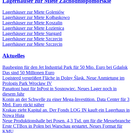
Lagerhäuser zur Miete Zachodniopomorskie
Lagerhäuser zur Miete Goleniów
Lagerhäuser zur Miete Kołbaskowo
Lagerhäuser zur Miete Koszalin
Lagerhäuser zur Miete Łozienica
Lagerhäuser zur Miete Stargard
Lagerhäuser zur Miete Szczecin
Lagerhäuser zur Miete Szczecin
Aktuelles
Baubeginn für den Jet Industrial Park für 50 Mio. Euro bei Gdańsk
Das sind 50 Millionen Euro
Logisteed vergrößert Fläche in Dolny Śląsk. Neue Anmietung im
Prologis Park Wrocław IV
Panattoni baut für InPost in Sosnowiec. Neues Lager noch in
diesem Jahr
Konin an der Schwelle zu einer Mega-Investition. Data Center für 3
Mrd. Euro rückt näher
Krakau zieht Kapital an. Der Fonds LOG IN kauft ein Lagerhaus in
Nowa Huta
Neue Produktionshalle bei Posen. 4,3 Tsd. qm für die Messebranche
Erste CTBox in Polen bei Warschau gestartet. Neues Format für
KMU