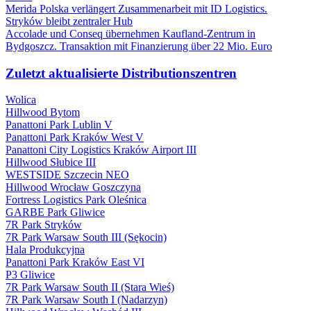
Merida Polska verlängert Zusammenarbeit mit ID Logistics.
Stryków bleibt zentraler Hub
Accolade und Conseq übernehmen Kaufland-Zentrum in
Bydgoszcz. Transaktion mit Finanzierung über 22 Mio. Euro
Zuletzt aktualisierte Distributionszentren
Wolica
Hillwood Bytom
Panattoni Park Lublin V
Panattoni Park Kraków West V
Panattoni City Logistics Kraków Airport III
Hillwood Słubice III
WESTSIDE Szczecin NEO
Hillwood Wrocław Goszczyna
Fortress Logistics Park Oleśnica
GARBE Park Gliwice
7R Park Stryków
7R Park Warsaw South III (Sękocin)
Hala Produkcyjna
Panattoni Park Kraków East VI
P3 Gliwice
7R Park Warsaw South II (Stara Wieś)
7R Park Warsaw South I (Nadarzyn)