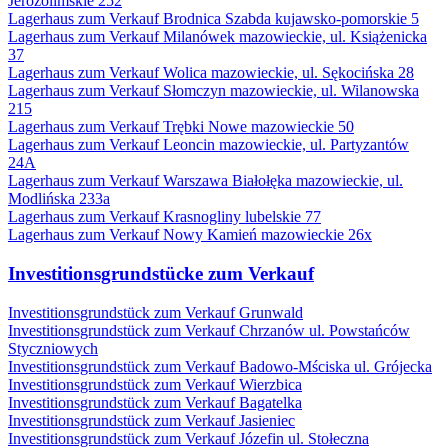
Jerozolimskie 252
Lagerhaus zum Verkauf Brodnica Szabda kujawsko-pomorskie 5
Lagerhaus zum Verkauf Milanówek mazowieckie, ul. Książenicka
37
Lagerhaus zum Verkauf Wolica mazowieckie, ul. Sękocińska 28
Lagerhaus zum Verkauf Słomczyn mazowieckie, ul. Wilanowska
215
Lagerhaus zum Verkauf Trębki Nowe mazowieckie 50
Lagerhaus zum Verkauf Leoncin mazowieckie, ul. Partyzantów
24A
Lagerhaus zum Verkauf Warszawa Białołęka mazowieckie, ul.
Modlińska 233a
Lagerhaus zum Verkauf Krasnogliny lubelskie 77
Lagerhaus zum Verkauf Nowy Kamień mazowieckie 26x
Investitionsgrundstücke zum Verkauf
Investitionsgrundstück zum Verkauf Grunwald
Investitionsgrundstück zum Verkauf Chrzanów ul. Powstańców
Styczniowych
Investitionsgrundstück zum Verkauf Badowo-Mściska ul. Grójecka
Investitionsgrundstück zum Verkauf Wierzbica
Investitionsgrundstück zum Verkauf Bagatelka
Investitionsgrundstück zum Verkauf Jasieniec
Investitionsgrundstück zum Verkauf Józefin ul. Stołeczna