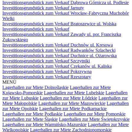
Investitionsgrundstück zum Verkauf Dąbrowa Górnicza ul. Podlesie
Investitionsgrundstück zum Verkauf Jarnuty
Investitionsgrundstück zum Verkauf Wrocław-Fabryczna Muchobór
Wielki
Investitionsgrundstück zum Verkauf Bratoszewice ul. Wolska
Investitionsgrundstück zum Verkauf
Investitionsgrundstück zum Verkauf Zawady ul. por. Franciszka
Żukowskiego
Investitionsgrundstück zum Verkauf Duchnów ul. Kresowa
Investitionsgrundstück zum Verkauf Radwanków Szlachecki
Investitionsgrundstück zum Verkauf Duchnice ul. Ożarowska
Investitionsgrundstück zum Verkauf Szczytniki
Investitionsgrundstück zum Verkauf Czekanów ul. Kaliska
Investitionsgrundstück zum Verkauf Pokrzywna
Investitionsgrundstück zum Verkauf Rzeszotary
MENÜ
Lagerhallen zur Miete Dolnośląskie
Lagerhallen zur Miete
Kujawsko-Pomorskie
Lagerhallen zur Miete Lubelskie
Lagerhallen
zur Miete Lubuskie
Lagerhallen zur Miete Łódzkie
Lagerhallen zur
Miete Małopolskie
Lagerhallen zur Miete Mazowieckie
Lagerhallen
zur Miete Opolskie
Lagerhallen zur Miete Podkarpackie
Lagerhallen zur Miete Podlaskie
Lagerhallen zur Miete Pomorskie
Lagerhallen zur Miete Śląskie
Lagerhallen zur Miete Świętokrzyskie
Lagerhallen zur Miete Warmińsko-Mazurskie
Lagerhallen zur Miete
Wielkopolskie
Lagerhallen zur Miete Zachodniopomorskie