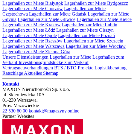
Lagerhallen zur Miete Białystok
Lagerhallen zur Miete Bydgoszcz
Lagerhallen zur Miete Chorzów
Lagerhallen zur Miete
Częstochowa
Lagerhallen zur Miete Gdańsk
Lagerhallen zur Miete
Gdynia
Lagerhallen zur Miete Gliwice
Lagerhallen zur Miete Kielce
Lagerhallen zur Miete Kraków
Lagerhallen zur Miete Lublin
Lagerhallen zur Miete Łódź
Lagerhallen zur Miete Olsztyn
Lagerhallen zur Miete Opole
Lagerhallen zur Miete Poznań
Lagerhallen zur Miete Rzeszów
Lagerhallen zur Miete Szczecin
Lagerhallen zur Miete Warszawa
Lagerhallen zur Miete Wrocław
Lagerhallen zur Miete Zielona Góra
Unsere Dienstleistungen
Lagerhallen zur Miete
Lagerhallen zum
Verkauf
Investitionsgrundstücke zum Verkauf
Vertragsneuverhandlungen
BTS / BTO Projekte
Logistikberatung
Ratschläge
Aktuelles
Sitemap
Kontakt
MAXON Nieruchomości Sp. z o.o.
ul.
Skierniewicka 10A
01-230
Warszawa
,
Prov.
Mazowieckie
22 530 60 00
kontakt@magazyny.online
Partner-Websites