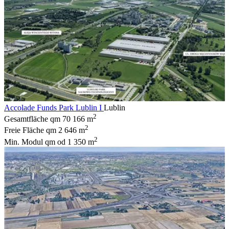
Accolade Funds Park Lublin I
Lublin
2
Gesamtfläche qm
70 166 m
2
Freie Fläche qm
2 646 m
2
Min. Modul qm
od 1 350 m