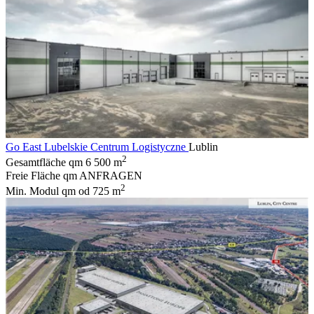
Go East Lubelskie Centrum Logistyczne
Lublin
2
Gesamtfläche qm
6 500 m
Freie Fläche qm
ANFRAGEN
2
Min. Modul qm
od 725 m