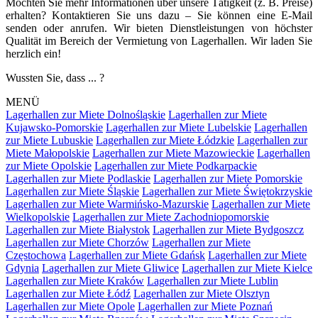
Möchten Sie mehr Informationen über unsere Tätigkeit (z. B. Preise)
erhalten? Kontaktieren Sie uns dazu – Sie können eine E-Mail
senden oder anrufen. Wir bieten Dienstleistungen von höchster
Qualität im Bereich der Vermietung von Lagerhallen. Wir laden Sie
herzlich ein!
Wussten Sie, dass ... ?
MENÜ
Lagerhallen zur Miete Dolnośląskie
Lagerhallen zur Miete
Kujawsko-Pomorskie
Lagerhallen zur Miete Lubelskie
Lagerhallen
zur Miete Lubuskie
Lagerhallen zur Miete Łódzkie
Lagerhallen zur
Miete Małopolskie
Lagerhallen zur Miete Mazowieckie
Lagerhallen
zur Miete Opolskie
Lagerhallen zur Miete Podkarpackie
Lagerhallen zur Miete Podlaskie
Lagerhallen zur Miete Pomorskie
Lagerhallen zur Miete Śląskie
Lagerhallen zur Miete Świętokrzyskie
Lagerhallen zur Miete Warmińsko-Mazurskie
Lagerhallen zur Miete
Wielkopolskie
Lagerhallen zur Miete Zachodniopomorskie
Lagerhallen zur Miete Białystok
Lagerhallen zur Miete Bydgoszcz
Lagerhallen zur Miete Chorzów
Lagerhallen zur Miete
Częstochowa
Lagerhallen zur Miete Gdańsk
Lagerhallen zur Miete
Gdynia
Lagerhallen zur Miete Gliwice
Lagerhallen zur Miete Kielce
Lagerhallen zur Miete Kraków
Lagerhallen zur Miete Lublin
Lagerhallen zur Miete Łódź
Lagerhallen zur Miete Olsztyn
Lagerhallen zur Miete Opole
Lagerhallen zur Miete Poznań