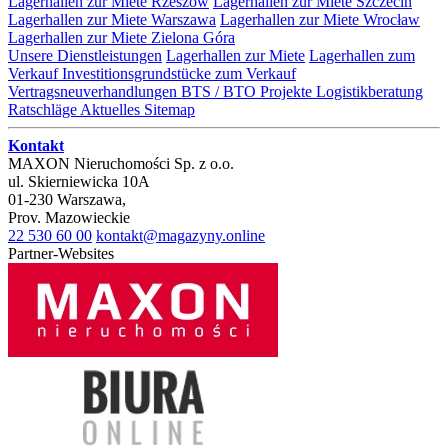
Lagerhallen zur Miete Rzeszów
Lagerhallen zur Miete Szczecin
Lagerhallen zur Miete Warszawa
Lagerhallen zur Miete Wrocław
Lagerhallen zur Miete Zielona Góra
Unsere Dienstleistungen
Lagerhallen zur Miete
Lagerhallen zum
Verkauf
Investitionsgrundstücke zum Verkauf
Vertragsneuverhandlungen
BTS / BTO Projekte
Logistikberatung
Ratschläge
Aktuelles
Sitemap
Kontakt
MAXON Nieruchomości Sp. z o.o.
ul.
Skierniewicka 10A
01-230
Warszawa
,
Prov.
Mazowieckie
22 530 60 00
kontakt@magazyny.online
Partner-Websites