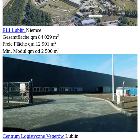
ELI Lublin
Niemce
2
Gesamtfläche qm
84 029 m
2
Freie Fläche qm
12 901 m
2
Min. Modul qm
od 2 500 m
Centrum Logistyczne Vetterów
Lublin