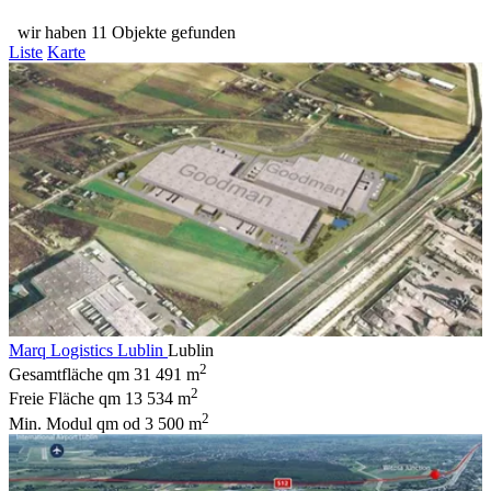
wir haben 11 Objekte gefunden
Liste
Karte
Marq Logistics Lublin
Lublin
2
Gesamtfläche qm
31 491 m
2
Freie Fläche qm
13 534 m
2
Min. Modul qm
od 3 500 m