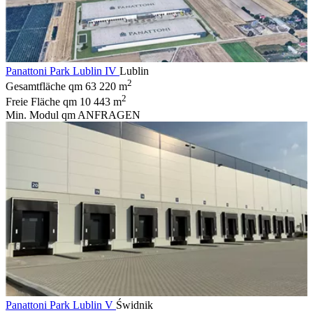
Panattoni Park Lublin IV
Lublin
2
Gesamtfläche qm
63 220 m
2
Freie Fläche qm
10 443 m
Min. Modul qm
ANFRAGEN
Panattoni Park Lublin V
Świdnik