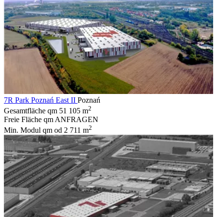
7R Park Poznań East II
Poznań
2
Gesamtfläche qm
51 105 m
Freie Fläche qm
ANFRAGEN
2
Min. Modul qm
od 2 711 m