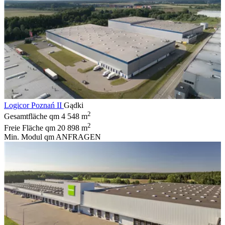
Logicor Poznań II
Gądki
2
Gesamtfläche qm
4 548 m
2
Freie Fläche qm
20 898 m
Min. Modul qm
ANFRAGEN