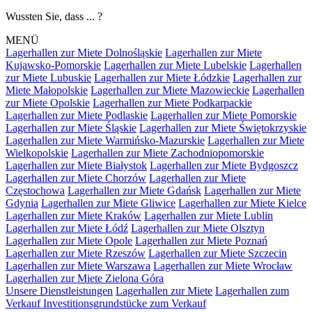
Wussten Sie, dass ... ?
MENÜ
Lagerhallen zur Miete Dolnośląskie
Lagerhallen zur Miete
Kujawsko-Pomorskie
Lagerhallen zur Miete Lubelskie
Lagerhallen
zur Miete Lubuskie
Lagerhallen zur Miete Łódzkie
Lagerhallen zur
Miete Małopolskie
Lagerhallen zur Miete Mazowieckie
Lagerhallen
zur Miete Opolskie
Lagerhallen zur Miete Podkarpackie
Lagerhallen zur Miete Podlaskie
Lagerhallen zur Miete Pomorskie
Lagerhallen zur Miete Śląskie
Lagerhallen zur Miete Świętokrzyskie
Lagerhallen zur Miete Warmińsko-Mazurskie
Lagerhallen zur Miete
Wielkopolskie
Lagerhallen zur Miete Zachodniopomorskie
Lagerhallen zur Miete Białystok
Lagerhallen zur Miete Bydgoszcz
Lagerhallen zur Miete Chorzów
Lagerhallen zur Miete
Częstochowa
Lagerhallen zur Miete Gdańsk
Lagerhallen zur Miete
Gdynia
Lagerhallen zur Miete Gliwice
Lagerhallen zur Miete Kielce
Lagerhallen zur Miete Kraków
Lagerhallen zur Miete Lublin
Lagerhallen zur Miete Łódź
Lagerhallen zur Miete Olsztyn
Lagerhallen zur Miete Opole
Lagerhallen zur Miete Poznań
Lagerhallen zur Miete Rzeszów
Lagerhallen zur Miete Szczecin
Lagerhallen zur Miete Warszawa
Lagerhallen zur Miete Wrocław
Lagerhallen zur Miete Zielona Góra
Unsere Dienstleistungen
Lagerhallen zur Miete
Lagerhallen zum
Verkauf
Investitionsgrundstücke zum Verkauf