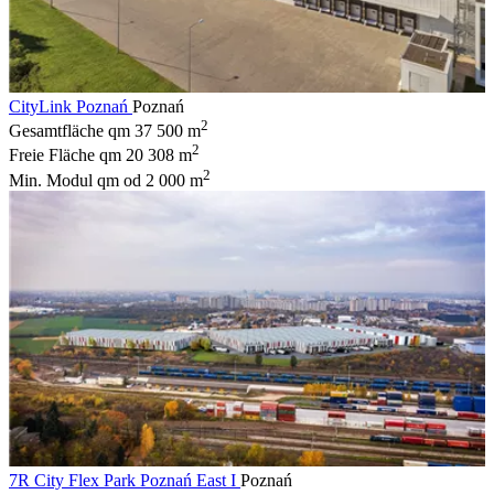
CityLink Poznań
Poznań
2
Gesamtfläche qm
37 500 m
2
Freie Fläche qm
20 308 m
2
Min. Modul qm
od 2 000 m
7R City Flex Park Poznań East I
Poznań