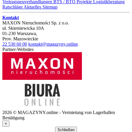
Vertragsneuverhandlungen
BTS / BTO Projekte
Logistikberatung
Ratschläge
Aktuelles
Sitemap
Kontakt
MAXON Nieruchomości Sp. z o.o.
ul.
Skierniewicka 10A
01-230
Warszawa
,
Prov.
Mazowieckie
22 530 60 00
kontakt@magazyny.online
Partner-Websites
2026 © MAGAZYNY.online - Vermietung von Lagerhallen
Bestätigung
×
Schließen