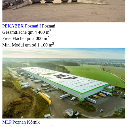
PEKABEX Poznań I
Poznań
2
Gesamtfläche qm
4 400 m
2
Freie Fläche qm
2 000 m
2
Min. Modul qm
od 1 100 m
MLP Poznań
Kórnik
2