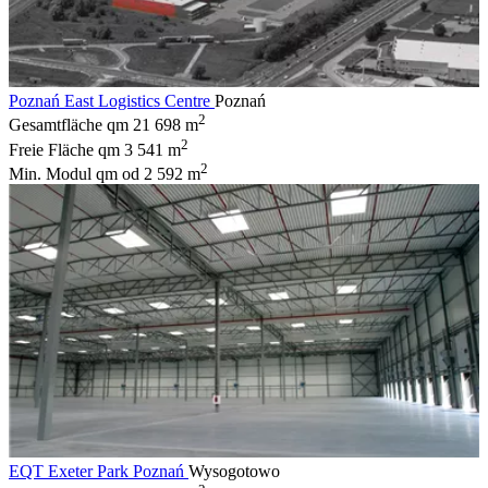
Poznań East Logistics Centre
Poznań
2
Gesamtfläche qm
21 698 m
2
Freie Fläche qm
3 541 m
2
Min. Modul qm
od 2 592 m
EQT Exeter Park Poznań
Wysogotowo