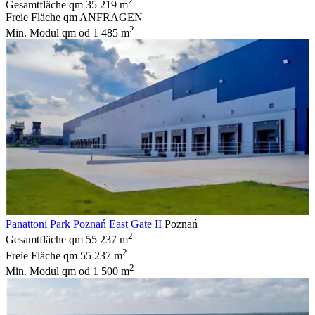
2
Gesamtfläche qm
35 219 m
Freie Fläche qm
ANFRAGEN
2
Min. Modul qm
od 1 485 m
Panattoni Park Poznań East Gate II
Poznań
2
Gesamtfläche qm
55 237 m
2
Freie Fläche qm
55 237 m
2
Min. Modul qm
od 1 500 m