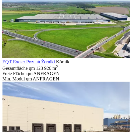
EQT Exeter Poznań Żerniki
Kórnik
2
Gesamtfläche qm
123 926 m
Freie Fläche qm
ANFRAGEN
Min. Modul qm
ANFRAGEN