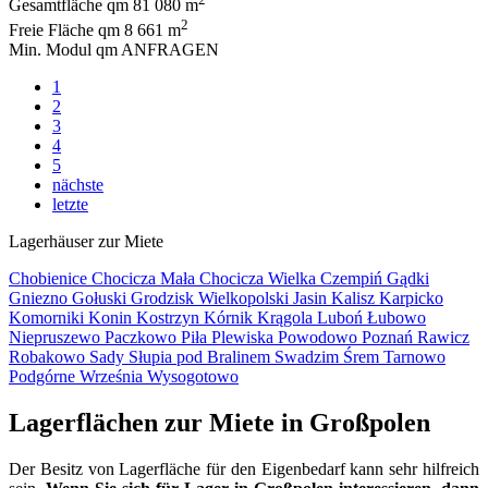
Gesamtfläche qm
81 080 m
2
Freie Fläche qm
8 661 m
Min. Modul qm
ANFRAGEN
1
2
3
4
5
nächste
letzte
Lagerhäuser zur Miete
Chobienice
Chocicza Mała
Chocicza Wielka
Czempiń
Gądki
Gniezno
Gołuski
Grodzisk Wielkopolski
Jasin
Kalisz
Karpicko
Komorniki
Konin
Kostrzyn
Kórnik
Krągola
Luboń
Łubowo
Niepruszewo
Paczkowo
Piła
Plewiska
Powodowo
Poznań
Rawicz
Robakowo
Sady
Słupia pod Bralinem
Swadzim
Śrem
Tarnowo
Podgórne
Września
Wysogotowo
Lagerflächen zur Miete in Großpolen
Der Besitz von Lagerfläche für den Eigenbedarf kann sehr hilfreich