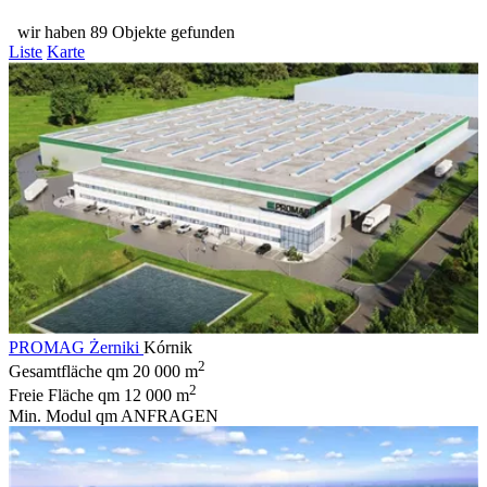
wir haben 89 Objekte gefunden
Liste
Karte
PROMAG Żerniki
Kórnik
2
Gesamtfläche qm
20 000 m
2
Freie Fläche qm
12 000 m
Min. Modul qm
ANFRAGEN