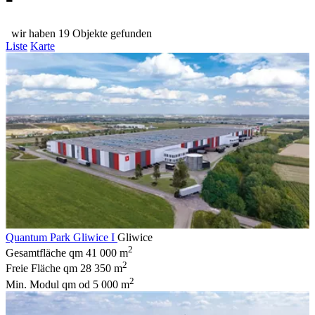
wir haben 19 Objekte gefunden
Liste
Karte
Quantum Park Gliwice I
Gliwice
2
Gesamtfläche qm
41 000 m
2
Freie Fläche qm
28 350 m
2
Min. Modul qm
od 5 000 m