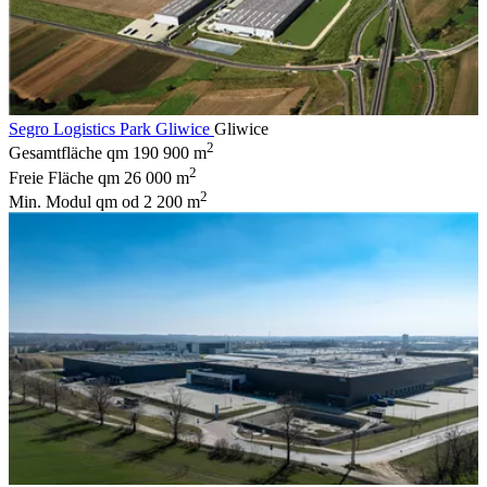
Segro Logistics Park Gliwice
Gliwice
2
Gesamtfläche qm
190 900 m
2
Freie Fläche qm
26 000 m
2
Min. Modul qm
od 2 200 m