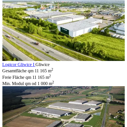
Logicor Gliwice I
Gliwice
2
Gesamtfläche qm
11 165 m
2
Freie Fläche qm
11 165 m
2
Min. Modul qm
od 1 000 m