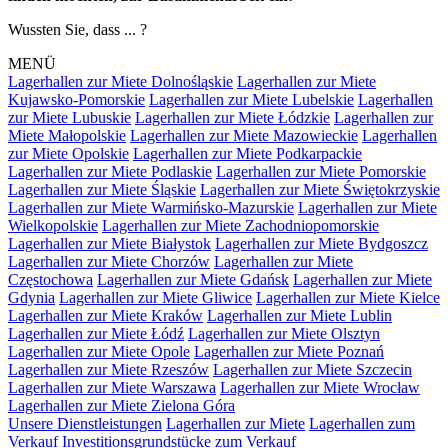
Wussten Sie, dass ... ?
MENÜ
Lagerhallen zur Miete Dolnośląskie
Lagerhallen zur Miete
Kujawsko-Pomorskie
Lagerhallen zur Miete Lubelskie
Lagerhallen
zur Miete Lubuskie
Lagerhallen zur Miete Łódzkie
Lagerhallen zur
Miete Małopolskie
Lagerhallen zur Miete Mazowieckie
Lagerhallen
zur Miete Opolskie
Lagerhallen zur Miete Podkarpackie
Lagerhallen zur Miete Podlaskie
Lagerhallen zur Miete Pomorskie
Lagerhallen zur Miete Śląskie
Lagerhallen zur Miete Świętokrzyskie
Lagerhallen zur Miete Warmińsko-Mazurskie
Lagerhallen zur Miete
Wielkopolskie
Lagerhallen zur Miete Zachodniopomorskie
Lagerhallen zur Miete Białystok
Lagerhallen zur Miete Bydgoszcz
Lagerhallen zur Miete Chorzów
Lagerhallen zur Miete
Częstochowa
Lagerhallen zur Miete Gdańsk
Lagerhallen zur Miete
Gdynia
Lagerhallen zur Miete Gliwice
Lagerhallen zur Miete Kielce
Lagerhallen zur Miete Kraków
Lagerhallen zur Miete Lublin
Lagerhallen zur Miete Łódź
Lagerhallen zur Miete Olsztyn
Lagerhallen zur Miete Opole
Lagerhallen zur Miete Poznań
Lagerhallen zur Miete Rzeszów
Lagerhallen zur Miete Szczecin
Lagerhallen zur Miete Warszawa
Lagerhallen zur Miete Wrocław
Lagerhallen zur Miete Zielona Góra
Unsere Dienstleistungen
Lagerhallen zur Miete
Lagerhallen zum
Verkauf
Investitionsgrundstücke zum Verkauf