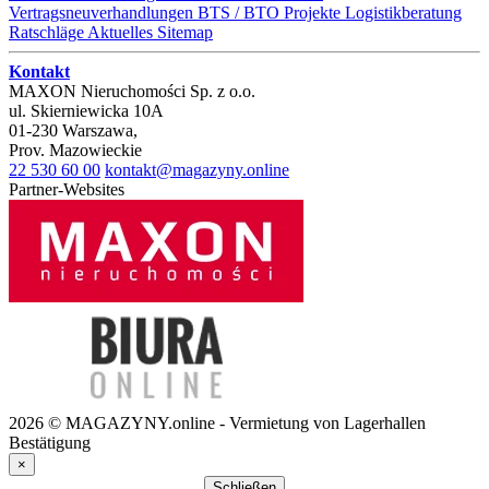
Vertragsneuverhandlungen
BTS / BTO Projekte
Logistikberatung
Ratschläge
Aktuelles
Sitemap
Kontakt
MAXON Nieruchomości Sp. z o.o.
ul.
Skierniewicka 10A
01-230
Warszawa
,
Prov.
Mazowieckie
22 530 60 00
kontakt@magazyny.online
Partner-Websites
2026 © MAGAZYNY.online - Vermietung von Lagerhallen
Bestätigung
×
Schließen