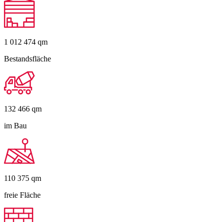
1 012 474
qm
Bestandsfläche
132 466
qm
im Bau
110 375
qm
freie Fläche