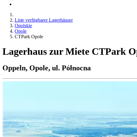
Liste verfügbarer Lagerhäuser
Opolskie
Opole
CTPark Opole
Lagerhaus zur Miete CTPark O
Oppeln, Opole, ul. Północna