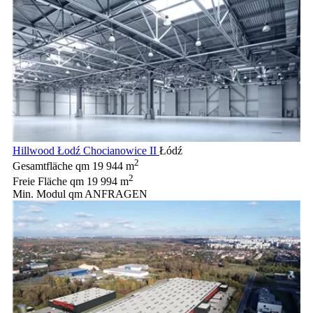
Hillwood Łodź Chocianowice II
Łódź
2
Gesamtfläche qm
19 944 m
2
Freie Fläche qm
19 994 m
Min. Modul qm
ANFRAGEN