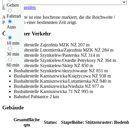
Gehen
Entfernung prüfen
Fahrrad
Auf der Karte ist eine Isochrone markiert, die die Reichweite /
Pendelzeit in einer bestimmten Zeit zeigt.
Auto
Öffentlicher Verkehr
10 min
Bushaltestelle
Zajezdnia MZK NŻ
207 m
Bushaltestelle
Lutomierska/Zajezdnia MZK NŻ
284 m
30 min
Bushaltestelle
Szynkielew/Pasterska NŻ
314 m
Bushaltestelle
Szynkielew/Osiedle Petrykozy NŻ
364 m
60 min
Bushaltestelle
Szynkielew/Sklep NŻ
850 m
Bushaltestelle
Szynkielew/skrzyżowanie NŻ
851 m
Bushaltestelle
Karniszewicka/Księżycowa NŻ
938 m
Bushaltestelle
Karniszewicka/Lutomierska NŻ
940 m
Bushaltestelle
Karniszewicka/Nieduża NŻ
977 m
Bushaltestelle
Karniszewicka 71 NŻ
995 m
Bahnhof
Pabianice
2 km
Gebäude
Gesamtfläche
Status:
Stapelhöhe:
Stützenraster:
Bodenb
qm