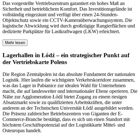
Das vorgestellte Vertriebszentrum garantiert ein hohes Maß an
Sicherheit und betrieblichem Komfort. Das Investitionsgelände ist
vollständig eingezäunt und verfügt über einen 24-Stunden-
Objektschutz sowie ein CCTV-Kameraüberwachungssystem. Die
logistische Abwicklung wird durch großzügige Rangierflächen und
dedizierte Parkplätze für Lastkraftwagen (LKW) erleichtert.
Mehr lesen
Lagerhallen in Łódź – ein strategischer Punkt auf
der Vertriebskarte Polens
Die Region Zentralpolen ist das absolute Fundament der nationalen
Logistik. Hier laufen die wichtigsten Verkehrskorridore zusammen,
was das Lager in Pabianice zur idealen Wahl für Unternehmen
macht, die auf landesweiter und internationaler Ebene operieren. Die
Nähe zur Agglomeration Łódź bietet Zugang zu einem riesigen
Absatzmarkt sowie zu qualifizierten Arbeitskräften, die unter
anderem an der Technischen Universität Łódź ausgebildet werden.
Die Präsenz zahlreicher Betriebszentren von Giganten der E-
Commerce-Branche bestätigt, dass es sich um einen Standort mit
höchstem Geschäftspotenzial auf der Logistikkarte Mittel- und
Osteuropas handelt.