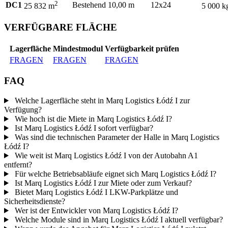
2
DC1
Bestehend
10,00 m
12x24
25 832 m
5 000 k
VERFÜGBARE FLÄCHE
Lagerfläche
Mindestmodul
Verfügbarkeit prüfen
FRAGEN
FRAGEN
FRAGEN
FAQ
Welche Lagerfläche steht in Marq Logistics Łódź I zur
Verfügung?
Wie hoch ist die Miete in Marq Logistics Łódź I?
Ist Marq Logistics Łódź I sofort verfügbar?
Was sind die technischen Parameter der Halle in Marq Logistics
Łódź I?
Wie weit ist Marq Logistics Łódź I von der Autobahn A1
entfernt?
Für welche Betriebsabläufe eignet sich Marq Logistics Łódź I?
Ist Marq Logistics Łódź I zur Miete oder zum Verkauf?
Bietet Marq Logistics Łódź I LKW-Parkplätze und
Sicherheitsdienste?
Wer ist der Entwickler von Marq Logistics Łódź I?
Welche Module sind in Marq Logistics Łódź I aktuell verfügbar?