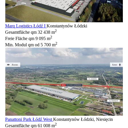
Marq Logistics Łódź I
Konstantynów Łódzki
2
Gesamtfläche qm
32 438 m
2
Freie Fläche qm
9 095 m
2
Min. Modul qm
od 5 700 m
Panattoni Park Łódź West
Konstantynów Łódzki, Niesięcin
2
Gesamtfläche qm
61 008 m