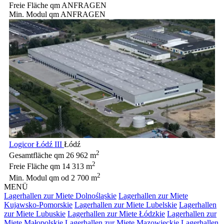
Freie Fläche qm
ANFRAGEN
Min. Modul qm
ANFRAGEN
Logicor Łódź III
Łódź
2
Gesamtfläche qm
26 962 m
2
Freie Fläche qm
14 313 m
2
Min. Modul qm
od 2 700 m
MENÜ
Lagerhallen zur Miete Dolnośląskie
Lagerhallen zur Miete
Kujawsko-Pomorskie
Lagerhallen zur Miete Lubelskie
Lagerhallen
zur Miete Lubuskie
Lagerhallen zur Miete Łódzkie
Lagerhallen zur
Miete Małopolskie
Lagerhallen zur Miete Mazowieckie
Lagerhallen