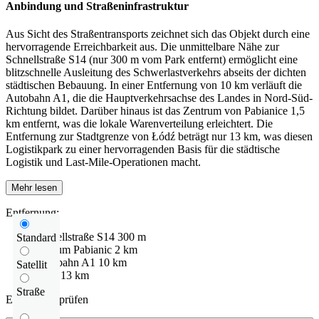
Anbindung und Straßeninfrastruktur
Aus Sicht des Straßentransports zeichnet sich das Objekt durch eine
hervorragende Erreichbarkeit aus. Die unmittelbare Nähe zur
Schnellstraße S14 (nur 300 m vom Park entfernt) ermöglicht eine
blitzschnelle Ausleitung des Schwerlastverkehrs abseits der dichten
städtischen Bebauung. In einer Entfernung von 10 km verläuft die
Autobahn A1, die die Hauptverkehrsachse des Landes in Nord-Süd-
Richtung bildet. Darüber hinaus ist das Zentrum von Pabianice 1,5
km entfernt, was die lokale Warenverteilung erleichtert. Die
Entfernung zur Stadtgrenze von Łódź beträgt nur 13 km, was diesen
Logistikpark zu einer hervorragenden Basis für die städtische
Logistik und Last-Mile-Operationen macht.
Mehr lesen
Entfernung:
Schnellstraße
S14
300 m
Standard
centrum Pabianic
2 km
Autobahn
A1
10 km
Satellit
Łódź
13 km
Straße
Entfernung prüfen