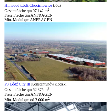
Hillwood Łódź Chocianowice
Łódź
2
Gesamtfläche qm
97 142 m
Freie Fläche qm
ANFRAGEN
Min. Modul qm
ANFRAGEN
P3 Łódź City III
Konstantynów Łódzki
2
Gesamtfläche qm
52 375 m
Freie Fläche qm
ANFRAGEN
2
Min. Modul qm
od 3 000 m