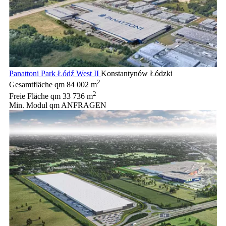
Panattoni Park Łódź West II
Konstantynów Łódzki
2
Gesamtfläche qm
84 002 m
2
Freie Fläche qm
33 736 m
Min. Modul qm
ANFRAGEN