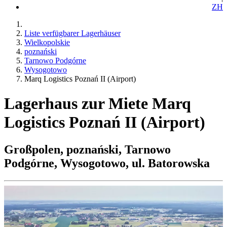
ZH
Liste verfügbarer Lagerhäuser
Wielkopolskie
poznański
Tarnowo Podgórne
Wysogotowo
Marq Logistics Poznań II (Airport)
Lagerhaus zur Miete Marq
Logistics Poznań II (Airport)
Großpolen, poznański, Tarnowo
Podgórne, Wysogotowo, ul. Batorowska