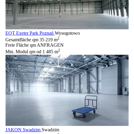
EQT Exeter Park Poznań
Wysogotowo
2
Gesamtfläche qm
35 219 m
Freie Fläche qm
ANFRAGEN
2
Min. Modul qm
od 1 485 m
JAKON Swadzim
Swadzim