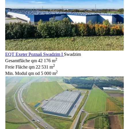
EQT Exeter Poznań Swadzim I
Swadzim
2
Gesamtfläche qm
42 176 m
2
Freie Fläche qm
22 531 m
2
Min. Modul qm
od 5 000 m