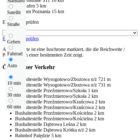
Schnellstraße
S11
16 km
Standard
Flughafen
5 km
centrum Poznania
15 km
Satellit
Entfernung prüfen
Straße
Entfernung prüfen
Gehen
Auf der Karte ist eine Isochrone markiert, die die Reichweite /
Fahrrad
Pendelzeit in einer bestimmten Zeit zeigt.
Auto
Öffentlicher Verkehr
Bushaltestelle
Wysogotowo/Zbożowa n/ż
721 m
10 min
Bushaltestelle
Wysogotowo/Zbożowa n/ż
731 m
Bushaltestelle
Przeźmierowo/Szkoła
1 km
30 min
Bushaltestelle
Przeźmierowo/Szkoła
2 km
Bushaltestelle
Przeźmierowo/Krańcowa
2 km
60 min
Bushaltestelle
Przeźmierowo/Krańcowa
2 km
Bushaltestelle
Przeźmierowo/Kościelna
2 km
Bushaltestelle
Przeźmierowo/Kościelna
2 km
Bushaltestelle
Dąbrowa Leśna
2 km
Bushaltestelle
Dąbrowa Krótka n/ż
2 km
Bahnhof
Palędzie
5 km