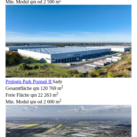
2
Min. Modul qm
od 2 500 m
Prologis Park Poznań II
Sady
2
Gesamtfläche qm
120 769 m
2
Freie Fläche qm
22 263 m
2
Min. Modul qm
od 2 000 m