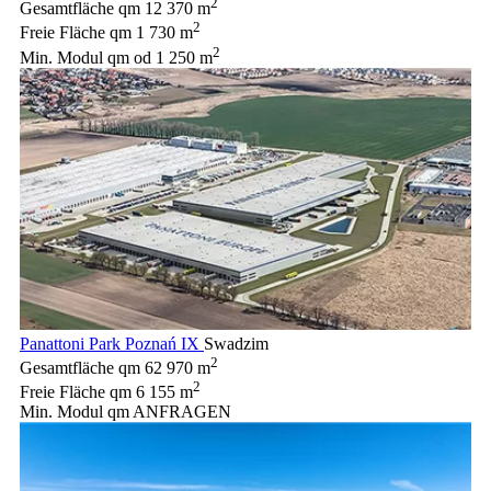
2
Gesamtfläche qm
12 370 m
2
Freie Fläche qm
1 730 m
2
Min. Modul qm
od 1 250 m
Panattoni Park Poznań IX
Swadzim
2
Gesamtfläche qm
62 970 m
2
Freie Fläche qm
6 155 m
Min. Modul qm
ANFRAGEN