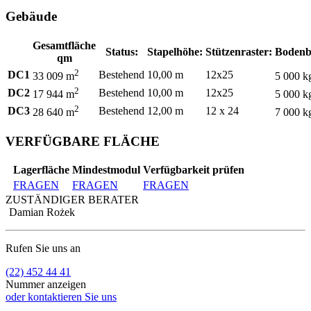
Gebäude
Gesamtfläche
Status:
Stapelhöhe:
Stützenraster:
Bodenb
qm
2
DC1
Bestehend
10,00 m
12x25
33 009 m
5 000 k
2
DC2
Bestehend
10,00 m
12x25
17 944 m
5 000 k
2
DC3
Bestehend
12,00 m
12 x 24
28 640 m
7 000 k
VERFÜGBARE FLÄCHE
Lagerfläche
Mindestmodul
Verfügbarkeit prüfen
FRAGEN
FRAGEN
FRAGEN
ZUSTÄNDIGER BERATER
Damian Rożek
Rufen Sie uns an
(22) 452 44 41
Nummer anzeigen
oder kontaktieren Sie uns