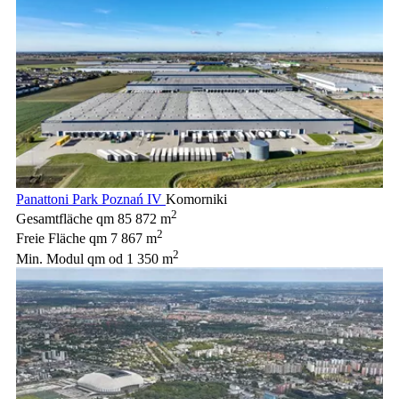
Panattoni Park Poznań IV
Komorniki
2
Gesamtfläche qm
85 872 m
2
Freie Fläche qm
7 867 m
2
Min. Modul qm
od 1 350 m