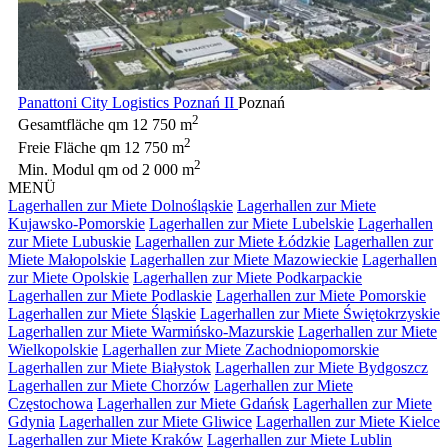
Panattoni City Logistics Poznań II
Poznań
2
Gesamtfläche qm
12 750 m
2
Freie Fläche qm
12 750 m
2
Min. Modul qm
od 2 000 m
MENÜ
Lagerhallen zur Miete Dolnośląskie
Lagerhallen zur Miete
Kujawsko-Pomorskie
Lagerhallen zur Miete Lubelskie
Lagerhallen
zur Miete Lubuskie
Lagerhallen zur Miete Łódzkie
Lagerhallen zur
Miete Małopolskie
Lagerhallen zur Miete Mazowieckie
Lagerhallen
zur Miete Opolskie
Lagerhallen zur Miete Podkarpackie
Lagerhallen zur Miete Podlaskie
Lagerhallen zur Miete Pomorskie
Lagerhallen zur Miete Śląskie
Lagerhallen zur Miete Świętokrzyskie
Lagerhallen zur Miete Warmińsko-Mazurskie
Lagerhallen zur Miete
Wielkopolskie
Lagerhallen zur Miete Zachodniopomorskie
Lagerhallen zur Miete Białystok
Lagerhallen zur Miete Bydgoszcz
Lagerhallen zur Miete Chorzów
Lagerhallen zur Miete
Częstochowa
Lagerhallen zur Miete Gdańsk
Lagerhallen zur Miete
Gdynia
Lagerhallen zur Miete Gliwice
Lagerhallen zur Miete Kielce
Lagerhallen zur Miete Kraków
Lagerhallen zur Miete Lublin