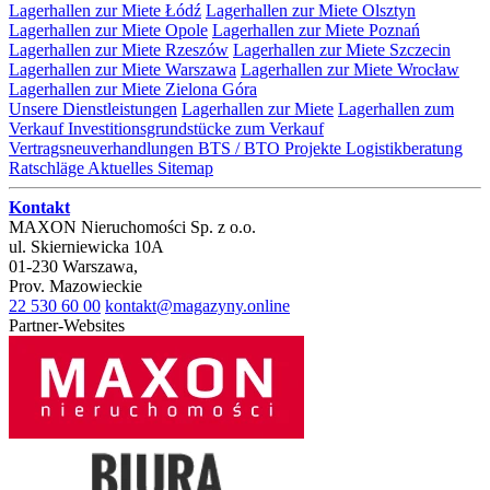
Lagerhallen zur Miete Łódź
Lagerhallen zur Miete Olsztyn
Lagerhallen zur Miete Opole
Lagerhallen zur Miete Poznań
Lagerhallen zur Miete Rzeszów
Lagerhallen zur Miete Szczecin
Lagerhallen zur Miete Warszawa
Lagerhallen zur Miete Wrocław
Lagerhallen zur Miete Zielona Góra
Unsere Dienstleistungen
Lagerhallen zur Miete
Lagerhallen zum
Verkauf
Investitionsgrundstücke zum Verkauf
Vertragsneuverhandlungen
BTS / BTO Projekte
Logistikberatung
Ratschläge
Aktuelles
Sitemap
Kontakt
MAXON Nieruchomości Sp. z o.o.
ul.
Skierniewicka 10A
01-230
Warszawa
,
Prov.
Mazowieckie
22 530 60 00
kontakt@magazyny.online
Partner-Websites