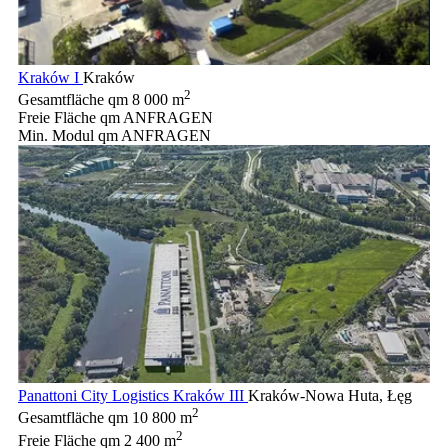
Kraków I
Kraków
2
Gesamtfläche qm
8 000 m
Freie Fläche qm
ANFRAGEN
Min. Modul qm
ANFRAGEN
Panattoni City Logistics Kraków III
Kraków-Nowa Huta, Łęg
2
Gesamtfläche qm
10 800 m
2
Freie Fläche qm
2 400 m