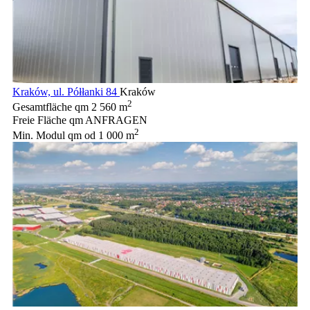
Kraków, ul. Półłanki 84
Kraków
2
Gesamtfläche qm
2 560 m
Freie Fläche qm
ANFRAGEN
2
Min. Modul qm
od 1 000 m