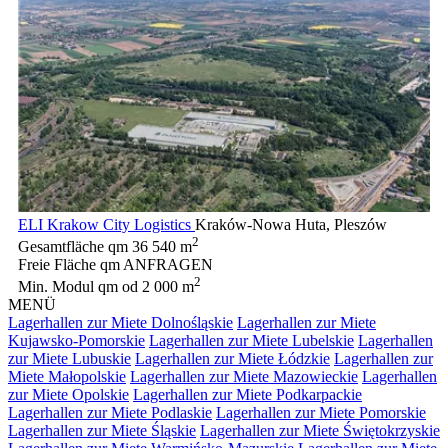
ELI Krakow City Logistics
Kraków-Nowa Huta, Pleszów
2
Gesamtfläche qm
36 540 m
Freie Fläche qm
ANFRAGEN
2
Min. Modul qm
od 2 000 m
MENÜ
Lagerhallen zur Miete Dolnośląskie
Lagerhallen zur Miete
Kujawsko-Pomorskie
Lagerhallen zur Miete Lubelskie
Lagerhallen
zur Miete Lubuskie
Lagerhallen zur Miete Łódzkie
Lagerhallen zur
Miete Małopolskie
Lagerhallen zur Miete Mazowieckie
Lagerhallen
zur Miete Opolskie
Lagerhallen zur Miete Podkarpackie
Lagerhallen zur Miete Podlaskie
Lagerhallen zur Miete Pomorskie
Lagerhallen zur Miete Śląskie
Lagerhallen zur Miete Świętokrzyskie