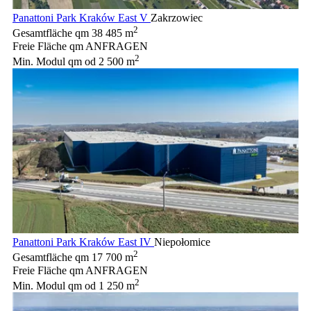
Panattoni Park Kraków East V
Zakrzowiec
2
Gesamtfläche qm
38 485 m
Freie Fläche qm
ANFRAGEN
2
Min. Modul qm
od 2 500 m
Panattoni Park Kraków East IV
Niepołomice
2
Gesamtfläche qm
17 700 m
Freie Fläche qm
ANFRAGEN
2
Min. Modul qm
od 1 250 m