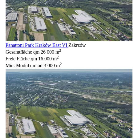
Panattoni Park Kraków East VI
Zakrzów
2
Gesamtfläche qm
26 000 m
2
Freie Fläche qm
16 000 m
2
Min. Modul qm
od 3 000 m