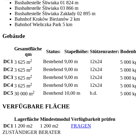
Bushaltestelle
Śliwiaka 01
824 m
Bushaltestelle
Śliwiaka 03
866 m
Bushaltestelle
Śliwiaka Zakłady 02
895 m
Bahnhof
Kraków Bieżanów
2 km
Bahnhof
Wieliczka Park
5 km
Gebäude
Gesamtfläche
Status:
Stapelhöhe:
Stützenraster:
Bodenb
qm
2
DC1
Bestehend
9,00 m
12x24
3 625 m
5 000 k
2
DC2
Bestehend
9,00 m
12x24
3 625 m
5 000 k
2
DC3
Bestehend
9,00 m
12x24
3 625 m
5 000 k
2
DC4
Bestehend
9,00 m
12x24
3 625 m
5 000 k
2
DC5
Bestehend
10,00 m
b.d.
30 000 m
5 000 k
VERFÜGBARE FLÄCHE
Lagerfläche
Mindestmodul
Verfügbarkeit prüfen
DC1
1 200 m2
1 200 m2
FRAGEN
ZUSTÄNDIGER BERATER