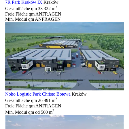
7R Park Kraków IX
Kraków
2
Gesamtfläche qm
33 322 m
Freie Fläche qm
ANFRAGEN
Min. Modul qm
ANFRAGEN
Noho Logistic Park Christo Botewa
Kraków
2
Gesamtfläche qm
26 491 m
Freie Fläche qm
ANFRAGEN
2
Min. Modul qm
od 500 m