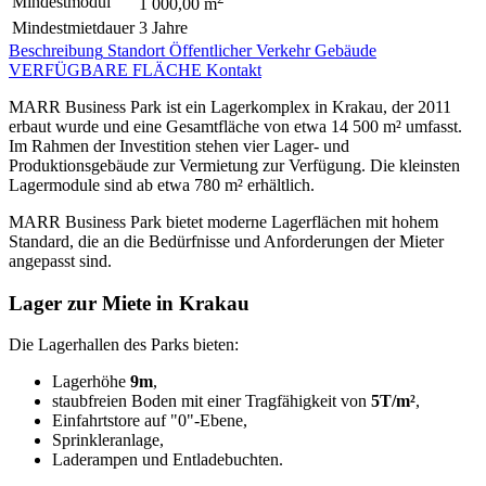
Mindestmodul
1 000,00 m
Mindestmietdauer
3 Jahre
Beschreibung
Standort
Öffentlicher Verkehr
Gebäude
VERFÜGBARE FLÄCHE
Kontakt
MARR Business Park ist ein Lagerkomplex in Krakau, der 2011
erbaut wurde und eine Gesamtfläche von etwa 14 500 m² umfasst.
Im Rahmen der Investition stehen vier Lager- und
Produktionsgebäude zur Vermietung zur Verfügung. Die kleinsten
Lagermodule sind ab etwa 780 m² erhältlich.
MARR Business Park bietet moderne Lagerflächen mit hohem
Standard, die an die Bedürfnisse und Anforderungen der Mieter
angepasst sind.
Lager zur Miete in Krakau
Die Lagerhallen des Parks bieten:
Lagerhöhe
9
m
,
staubfreien Boden mit einer Tragfähigkeit von
5T/m²
,
Einfahrtstore auf "0"-Ebene,
Sprinkleranlage,
Laderampen und Entladebuchten.