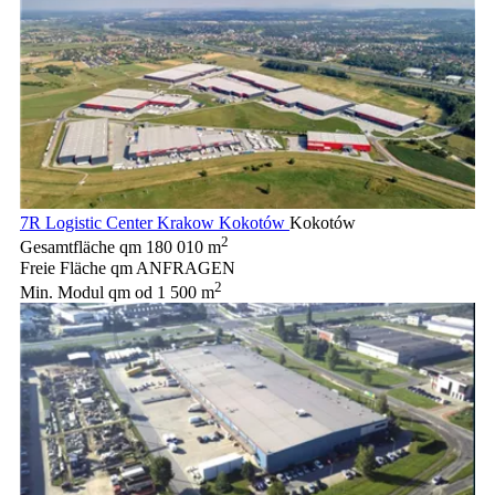
7R Logistic Center Krakow Kokotów
Kokotów
2
Gesamtfläche qm
180 010 m
Freie Fläche qm
ANFRAGEN
2
Min. Modul qm
od 1 500 m