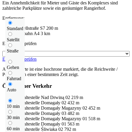
Ein Annehmlichkeit für Mieter und Gäste des Komplexes sind
zahlreiche Parkplätze sowie ein geräumiger Rangierhof.
Entfernung:
Schnellstraße
S7
200 m
Standard
Autobahn
A4
3 km
Satellit
Entfernung prüfen
Straße
Entfernung prüfen
Gehen
Auf der Karte ist eine Isochrone markiert, die die Reichweite /
Pendelzeit in einer bestimmten Zeit zeigt.
Fahrrad
Öffentlicher Verkehr
Auto
Bushaltestelle
Nad Drwiną 02
219 m
Bushaltestelle
Domagały 02
432 m
10 min
Bushaltestelle
Domagały Magazyny 02
452 m
Bushaltestelle
Domagały 03
482 m
30 min
Bushaltestelle
Domagały Magazyny 01
518 m
Bushaltestelle
Domagały 01
563 m
60 min
Bushaltestelle
Śliwiaka 02
792 m