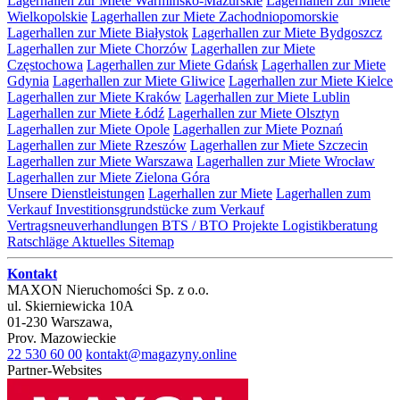
Lagerhallen zur Miete Warmińsko-Mazurskie
Lagerhallen zur Miete
Wielkopolskie
Lagerhallen zur Miete Zachodniopomorskie
Lagerhallen zur Miete Białystok
Lagerhallen zur Miete Bydgoszcz
Lagerhallen zur Miete Chorzów
Lagerhallen zur Miete
Częstochowa
Lagerhallen zur Miete Gdańsk
Lagerhallen zur Miete
Gdynia
Lagerhallen zur Miete Gliwice
Lagerhallen zur Miete Kielce
Lagerhallen zur Miete Kraków
Lagerhallen zur Miete Lublin
Lagerhallen zur Miete Łódź
Lagerhallen zur Miete Olsztyn
Lagerhallen zur Miete Opole
Lagerhallen zur Miete Poznań
Lagerhallen zur Miete Rzeszów
Lagerhallen zur Miete Szczecin
Lagerhallen zur Miete Warszawa
Lagerhallen zur Miete Wrocław
Lagerhallen zur Miete Zielona Góra
Unsere Dienstleistungen
Lagerhallen zur Miete
Lagerhallen zum
Verkauf
Investitionsgrundstücke zum Verkauf
Vertragsneuverhandlungen
BTS / BTO Projekte
Logistikberatung
Ratschläge
Aktuelles
Sitemap
Kontakt
MAXON Nieruchomości Sp. z o.o.
ul.
Skierniewicka 10A
01-230
Warszawa
,
Prov.
Mazowieckie
22 530 60 00
kontakt@magazyny.online
Partner-Websites