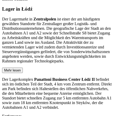
Lager in Łódź
Der Lagermarkt in
Zentralpolen
ist einer der am häufigsten
gewählten Standorte für Zentrallager großer Logistik- und
Distributionsunternehmen. Die geografische Lage der Stadt an den
Autobahnen A1 und A2 sowie der Schnellstraße S8 bietet Zugang
zu Arbeitskräften und die Möglichkeit des Warentransports im
ganzen Land sowie ins Ausland. Die Attraktivität der zu
vermietenden Lager wird zudem durch Investitionsanreize und
Steuervergünstigungen gefördert, die von Sonderwirtschaftszonen
angeboten werden, sowie durch Entwicklungsmöglichkeiten im
Rahmen regionaler Technologieparks.
Mehr lesen
Der Lagerkomplex
Panattoni Business Center Łódź II
befindet
sich im östlichen Teil der Stadt, 4 km vom Zentrum entfernt. Direkt
am Park befinden sich Haltestellen des öffentlichen Nahverkehrs,
die den Mitarbeitern eine bequeme Anreise ermöglichen. Der
Standort bietet schnellen Zugang zur 5 km entfernten Autobahn A1
sowie zum 18 km entfernten Knotenpunkt in Stryków, der die
Autobahnen A1 und A2 verbindet.