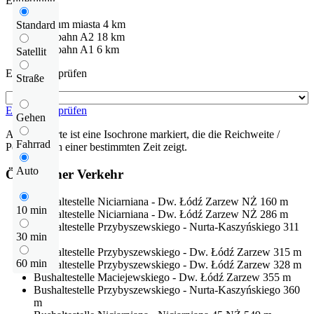
Entfernung:
centrum miasta
4 km
Standard
Autobahn
A2
18 km
Autobahn
A1
6 km
Satellit
Entfernung prüfen
Straße
Entfernung prüfen
Gehen
Auf der Karte ist eine Isochrone markiert, die die Reichweite /
Fahrrad
Pendelzeit in einer bestimmten Zeit zeigt.
Auto
Öffentlicher Verkehr
Bushaltestelle
Niciarniana - Dw. Łódź Zarzew NŻ
160 m
10 min
Bushaltestelle
Niciarniana - Dw. Łódź Zarzew NŻ
286 m
Bushaltestelle
Przybyszewskiego - Nurta-Kaszyńskiego
311
30 min
m
Bushaltestelle
Przybyszewskiego - Dw. Łódź Zarzew
315 m
60 min
Bushaltestelle
Przybyszewskiego - Dw. Łódź Zarzew
328 m
Bushaltestelle
Maciejewskiego - Dw. Łódź Zarzew
355 m
Bushaltestelle
Przybyszewskiego - Nurta-Kaszyńskiego
360
m