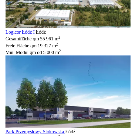
Logicor Łódź I
Łódź
2
Gesamtfläche qm
55 961 m
2
Freie Fläche qm
19 327 m
2
Min. Modul qm
od 5 000 m
Park Przemysłowy Stokowska
Łódź