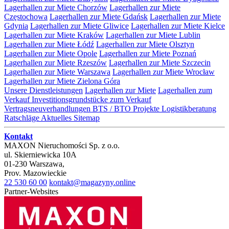
Lagerhallen zur Miete Chorzów
Lagerhallen zur Miete
Częstochowa
Lagerhallen zur Miete Gdańsk
Lagerhallen zur Miete
Gdynia
Lagerhallen zur Miete Gliwice
Lagerhallen zur Miete Kielce
Lagerhallen zur Miete Kraków
Lagerhallen zur Miete Lublin
Lagerhallen zur Miete Łódź
Lagerhallen zur Miete Olsztyn
Lagerhallen zur Miete Opole
Lagerhallen zur Miete Poznań
Lagerhallen zur Miete Rzeszów
Lagerhallen zur Miete Szczecin
Lagerhallen zur Miete Warszawa
Lagerhallen zur Miete Wrocław
Lagerhallen zur Miete Zielona Góra
Unsere Dienstleistungen
Lagerhallen zur Miete
Lagerhallen zum
Verkauf
Investitionsgrundstücke zum Verkauf
Vertragsneuverhandlungen
BTS / BTO Projekte
Logistikberatung
Ratschläge
Aktuelles
Sitemap
Kontakt
MAXON Nieruchomości Sp. z o.o.
ul.
Skierniewicka 10A
01-230
Warszawa
,
Prov.
Mazowieckie
22 530 60 00
kontakt@magazyny.online
Partner-Websites