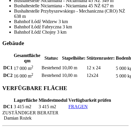
Bushaltestelle
Niciarniana - Niciarniana 45 NŻ
549 m
Bushaltestelle
Niciarniana - Niciarniana 45 NŻ
627 m
Bushaltestelle
Przybyszewskiego - Mechaniczna (CRO) NŻ
638 m
Bahnhof
Łódź Widzew
3 km
Bahnhof
Łódź Fabryczna
3 km
Bahnhof
Łódź Chojny
3 km
Gebäude
Gesamtfläche
Status:
Stapelhöhe:
Stützenraster:
Bodenb
qm
2
DC1
Bestehend
10,00 m
12 x 24
17 000 m
5 000 k
2
DC2
Bestehend
10,00 m
12x24
16 000 m
5 000 k
VERFÜGBARE FLÄCHE
Lagerfläche
Mindestmodul
Verfügbarkeit prüfen
DC1
3 415 m2
3 415 m2
FRAGEN
ZUSTÄNDIGER BERATER
Damian Rożek