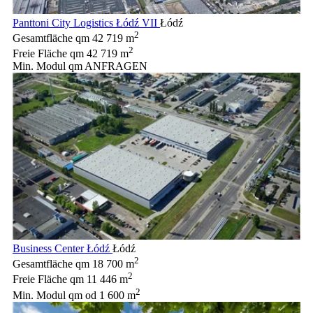
Panttoni City Logistics Łódź VII
Łódź
2
Gesamtfläche qm
42 719 m
2
Freie Fläche qm
42 719 m
Min. Modul qm
ANFRAGEN
Business Center Łódź
Łódź
2
Gesamtfläche qm
18 700 m
2
Freie Fläche qm
11 446 m
2
Min. Modul qm
od 1 600 m