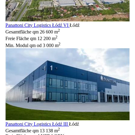
Panattoni City Logistics Łódź VI
Łódź
2
Gesamtfläche qm
26 600 m
2
Freie Fläche qm
12 200 m
2
Min. Modul qm
od 3 000 m
Panattoni City Logistics Łódź III
Łódź
2
Gesamtfläche qm
13 138 m