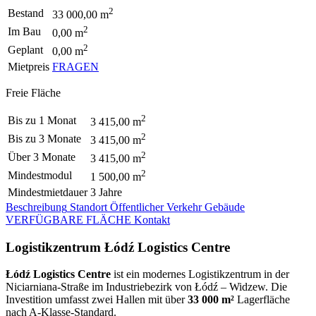
2
Bestand
33 000,00 m
2
Im Bau
0,00 m
2
Geplant
0,00 m
Mietpreis
FRAGEN
Freie Fläche
2
Bis zu 1 Monat
3 415,00 m
2
Bis zu 3 Monate
3 415,00 m
2
Über 3 Monate
3 415,00 m
2
Mindestmodul
1 500,00 m
Mindestmietdauer
3 Jahre
Beschreibung
Standort
Öffentlicher Verkehr
Gebäude
VERFÜGBARE FLÄCHE
Kontakt
Logistikzentrum Łódź Logistics Centre
Łódź Logistics Centre
ist ein modernes Logistikzentrum in der
Niciarniana-Straße im Industriebezirk von Łódź – Widzew. Die
Investition umfasst zwei Hallen mit über
33 000 m²
Lagerfläche
nach A-Klasse-Standard.