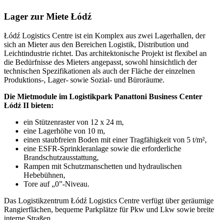
Lager zur Miete Łódź
Łódź Logistics Centre ist ein Komplex aus zwei Lagerhallen, der
sich an Mieter aus den Bereichen Logistik, Distribution und
Leichtindustrie richtet. Das architektonische Projekt ist flexibel an
die Bedürfnisse des Mieters angepasst, sowohl hinsichtlich der
technischen Spezifikationen als auch der Fläche der einzelnen
Produktions-, Lager- sowie Sozial- und Büroräume.
Die Mietmodule im Logistikpark Panattoni Business Center
Łódź II bieten:
ein Stützenraster von 12 x 24 m,
eine Lagerhöhe von 10 m,
einen staubfreien Boden mit einer Tragfähigkeit von 5 t/m²,
eine ESFR-Sprinkleranlage sowie die erforderliche
Brandschutzausstattung,
Rampen mit Schutzmanschetten und hydraulischen
Hebebühnen,
Tore auf „0”-Niveau.
Das Logistikzentrum Łódź Logistics Centre verfügt über geräumige
Rangierflächen, bequeme Parkplätze für Pkw und Lkw sowie breite
interne Straßen.