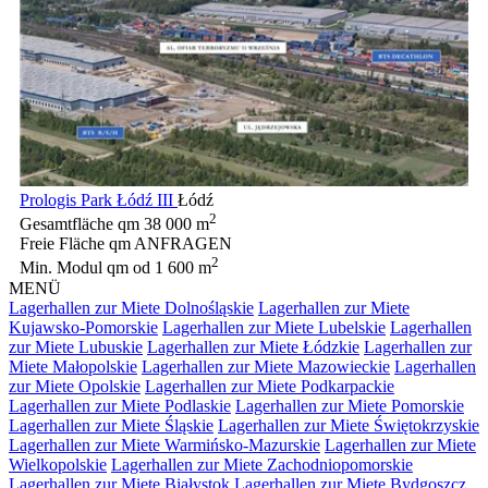
Prologis Park Łódź III
Łódź
2
Gesamtfläche qm
38 000 m
Freie Fläche qm
ANFRAGEN
2
Min. Modul qm
od 1 600 m
MENÜ
Lagerhallen zur Miete Dolnośląskie
Lagerhallen zur Miete
Kujawsko-Pomorskie
Lagerhallen zur Miete Lubelskie
Lagerhallen
zur Miete Lubuskie
Lagerhallen zur Miete Łódzkie
Lagerhallen zur
Miete Małopolskie
Lagerhallen zur Miete Mazowieckie
Lagerhallen
zur Miete Opolskie
Lagerhallen zur Miete Podkarpackie
Lagerhallen zur Miete Podlaskie
Lagerhallen zur Miete Pomorskie
Lagerhallen zur Miete Śląskie
Lagerhallen zur Miete Świętokrzyskie
Lagerhallen zur Miete Warmińsko-Mazurskie
Lagerhallen zur Miete
Wielkopolskie
Lagerhallen zur Miete Zachodniopomorskie
Lagerhallen zur Miete Białystok
Lagerhallen zur Miete Bydgoszcz