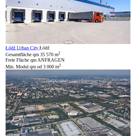
Łódź Urban City
Łódź
2
Gesamtfläche qm
35 570 m
Freie Fläche qm
ANFRAGEN
2
Min. Modul qm
od 3 000 m