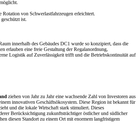
möglicht.
se Rotation von Schwerlastfahrzeugen erleichtert.
geschützt ist.
r Raum innerhalb des Gebäudes DC1 wurde so konzipiert, dass die
ten erlauben eine freie Gestaltung der Regalanordnung,
Logistik auf Zuverlässigkeit trifft und die Betriebskontinuität auf
and
ziehen von Jahr zu Jahr eine wachsende Zahl von Investoren aus
d einem innovativen Geschäftsökosystem. Diese Region ist bekannt für
eht und die lokale Wirtschaft stark stimuliert. Dieses
erer Berücksichtigung zukunftsträchtiger östlicher und südlicher
achen diesen Standort zu einem Ort mit enormem langfristigem