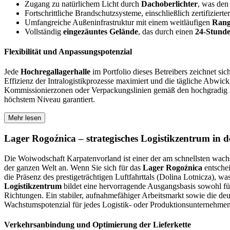
Zugang zu natürlichem Licht durch
Dachoberlichter
, was den
Fortschrittliche Brandschutzsysteme, einschließlich zertifizierte
Umfangreiche Außeninfrastruktur mit einem weitläufigen
Rang
Vollständig
eingezäuntes Gelände
, das durch einen
24-Stunde
Flexibilität und Anpassungspotenzial
Jede
Hochregallagerhalle
im Portfolio dieses Betreibers zeichnet s
Effizienz der Intralogistikprozesse maximiert und die tägliche Abwi
Kommissionierzonen oder Verpackungslinien gemäß den hochgradig indi
höchstem Niveau garantiert.
Mehr lesen
Lager Rogoźnica – strategisches Logistikzentrum in
Die Woiwodschaft Karpatenvorland ist einer der am schnellsten wach
der ganzen Welt an. Wenn Sie sich für das
Lager Rogoźnica
entschei
die Präsenz des prestigeträchtigen Luftfahrttals (Dolina Lotnicza), was
Logistikzentrum
bildet eine hervorragende Ausgangsbasis sowohl für 
Richtungen. Ein stabiler, aufnahmefähiger Arbeitsmarkt sowie die de
Wachstumspotenzial für jedes Logistik- oder Produktionsunternehmen
Verkehrsanbindung und Optimierung der Lieferkette