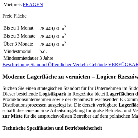
Mietpreis
FRAGEN
Freie Fläche
2
Bis zu 1 Monat
28 449,00 m
2
Bis zu 3 Monate
28 449,00 m
2
Über 3 Monate
28 449,00 m
Mindestmodul
b.d.
Mindestmietdauer
3 Jahre
Beschreibung
Standort
Öffentlicher Verkehr
Gebäude
VERFÜGBAR
Moderne Lagerfläche zu vermieten – Logicor Rzeszó
Suchen Sie einen strategischen Standort für Ihr Unternehmen im Süd
Dieser bestehende
Logistikpark
in Rogoźnica bietet
Lagerflächen d
Produktionsunternehmen sowie der dynamisch wachsenden E-Commerc
Distributionsprozessen ausgelegt ist. Die derzeit verfügbare
Lagerflä
schafft dies eine autarke Arbeitsumgebung für große Betriebs- und 
zur Miete
für die anspruchsvollsten Betreiber auf dem polnischen Ma
Technische Spezifikation und Betriebssicherheit