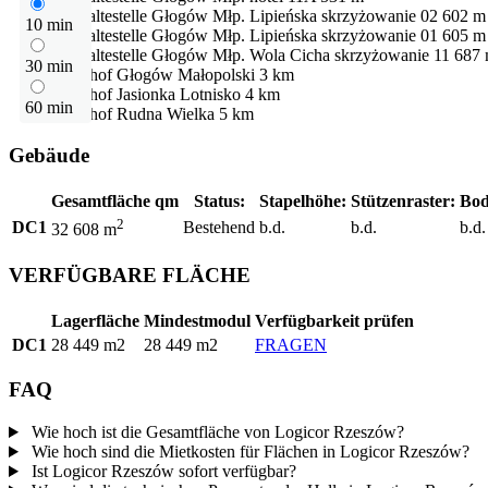
Bushaltestelle
Głogów Młp. Lipieńska skrzyżowanie 02
602 m
10 min
Bushaltestelle
Głogów Młp. Lipieńska skrzyżowanie 01
605 m
Bushaltestelle
Głogów Młp. Wola Cicha skrzyżowanie 11
687
30 min
Bahnhof
Głogów Małopolski
3 km
Bahnhof
Jasionka Lotnisko
4 km
60 min
Bahnhof
Rudna Wielka
5 km
Gebäude
Gesamtfläche qm
Status:
Stapelhöhe:
Stützenraster:
Bod
2
DC1
Bestehend
b.d.
b.d.
b.d.
32 608 m
VERFÜGBARE FLÄCHE
Lagerfläche
Mindestmodul
Verfügbarkeit prüfen
DC1
28 449 m2
28 449 m2
FRAGEN
FAQ
Wie hoch ist die Gesamtfläche von Logicor Rzeszów?
Wie hoch sind die Mietkosten für Flächen in Logicor Rzeszów?
Ist Logicor Rzeszów sofort verfügbar?