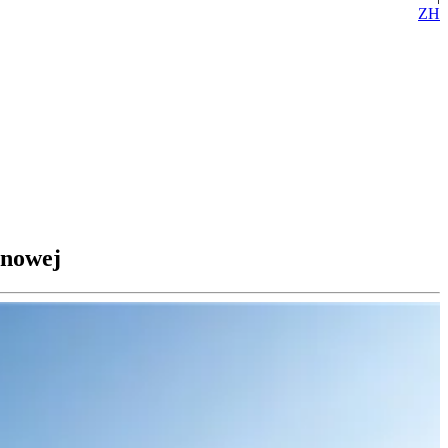
ZH
anowej