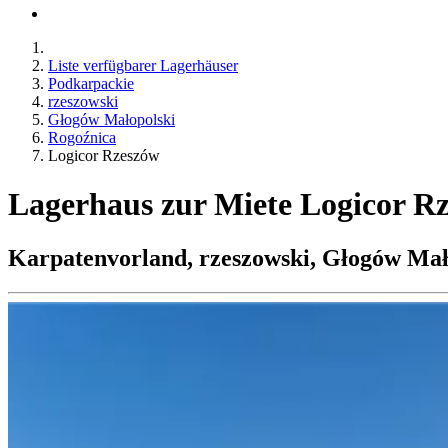
Liste verfügbarer Lagerhäuser
Podkarpackie
rzeszowski
Głogów Małopolski
Rogoźnica
Logicor Rzeszów
Lagerhaus zur Miete Logicor R
Karpatenvorland, rzeszowski, Głogów Mał