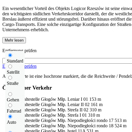
Ein wesentlicher Vorteil des Objekts Logicor Rzeszów ist seine einwa
den wichtigsten südlichen Verkehrskorridor darstellt, der die westli
Breslau äußerst effizient und störungsfrei. Darüber hinaus eröffnet d
Cargo-Transports. Eine solche einzigartige Konfiguration der Straßen-
Unternehmens erheblich.
Mehr lesen
Entfernung prüfen
Standard
Entfernung prüfen
Satellit
Auf der Karte ist eine Isochrone markiert, die die Reichweite / Pendelz
Straße
Öffentlicher Verkehr
Bushaltestelle
Głogów Młp. Leniar I 01
153 m
Gehen
Bushaltestelle
Głogów Młp. Leniar II 02
161 m
Bushaltestelle
Głogów Młp. Strefa II 02
310 m
Fahrrad
Bushaltestelle
Głogów Młp. Strefa I 01
310 m
Bushaltestelle
Głogów Młp. Niepodległości rondo 17
513 m
Auto
Bushaltestelle
Głogów Młp. Niepodległości rondo 18
524 m
Bushaltestelle
Głogów Młp. hotel 11A
531 m