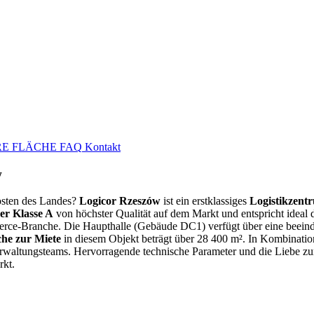
E FLÄCHE
FAQ
Kontakt
w
osten des Landes?
Logicor Rzeszów
ist ein erstklassiges
Logistikzent
er Klasse A
von höchster Qualität auf dem Markt und entspricht ideal
e-Branche. Die Haupthalle (Gebäude DC1) verfügt über eine beeindr
che zur Miete
in diesem Objekt beträgt über 28 400 m². In Kombinatio
Verwaltungsteams. Hervorragende technische Parameter und die Liebe z
rkt.