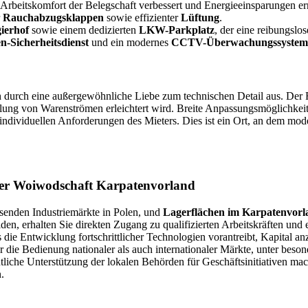
 Arbeitskomfort der Belegschaft verbessert und Energieeinsparungen er
r
Rauchabzugsklappen
sowie effizienter
Lüftung
.
ierhof
sowie einem dedizierten
LKW-Parkplatz
, der eine reibungslo
n-Sicherheitsdienst
und ein modernes
CCTV-Überwachungssystem
ich durch eine außergewöhnliche Liebe zum technischen Detail aus. De
cklung von Warenströmen erleichtert wird. Breite Anpassungsmöglichkei
viduellen Anforderungen des Mieters. Dies ist ein Ort, an dem moderne 
 der Woiwodschaft Karpatenvorland
senden Industriemärkte in Polen, und
Lagerflächen im Karpatenvorl
den, erhalten Sie direkten Zugang zu qualifizierten Arbeitskräften un
 die Entwicklung fortschrittlicher Technologien vorantreibt, Kapital anzi
die Bedienung nationaler als auch internationaler Märkte, unter besond
utliche Unterstützung der lokalen Behörden für Geschäftsinitiativen m
.