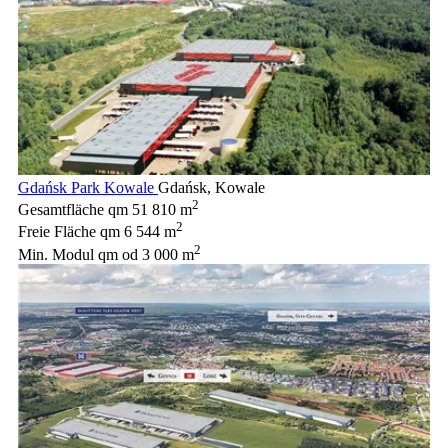
Gdańsk Park Kowale
Gdańsk, Kowale
2
Gesamtfläche qm
51 810 m
2
Freie Fläche qm
6 544 m
2
Min. Modul qm
od 3 000 m