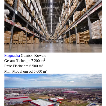
Magnacka
Gdańsk, Kowale
2
Gesamtfläche qm
7 200 m
2
Freie Fläche qm
6 500 m
2
Min. Modul qm
od 5 000 m