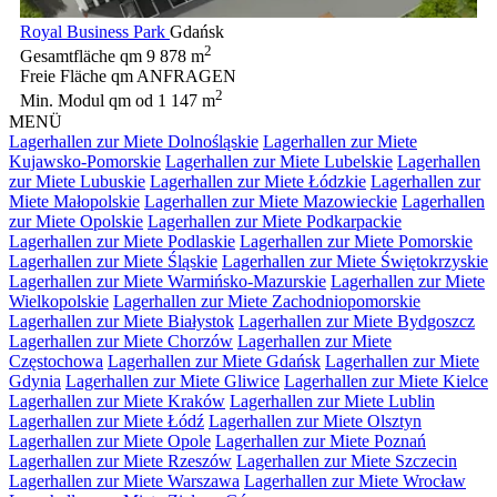
Royal Business Park
Gdańsk
2
Gesamtfläche qm
9 878 m
Freie Fläche qm
ANFRAGEN
2
Min. Modul qm
od 1 147 m
MENÜ
Lagerhallen zur Miete Dolnośląskie
Lagerhallen zur Miete
Kujawsko-Pomorskie
Lagerhallen zur Miete Lubelskie
Lagerhallen
zur Miete Lubuskie
Lagerhallen zur Miete Łódzkie
Lagerhallen zur
Miete Małopolskie
Lagerhallen zur Miete Mazowieckie
Lagerhallen
zur Miete Opolskie
Lagerhallen zur Miete Podkarpackie
Lagerhallen zur Miete Podlaskie
Lagerhallen zur Miete Pomorskie
Lagerhallen zur Miete Śląskie
Lagerhallen zur Miete Świętokrzyskie
Lagerhallen zur Miete Warmińsko-Mazurskie
Lagerhallen zur Miete
Wielkopolskie
Lagerhallen zur Miete Zachodniopomorskie
Lagerhallen zur Miete Białystok
Lagerhallen zur Miete Bydgoszcz
Lagerhallen zur Miete Chorzów
Lagerhallen zur Miete
Częstochowa
Lagerhallen zur Miete Gdańsk
Lagerhallen zur Miete
Gdynia
Lagerhallen zur Miete Gliwice
Lagerhallen zur Miete Kielce
Lagerhallen zur Miete Kraków
Lagerhallen zur Miete Lublin
Lagerhallen zur Miete Łódź
Lagerhallen zur Miete Olsztyn
Lagerhallen zur Miete Opole
Lagerhallen zur Miete Poznań
Lagerhallen zur Miete Rzeszów
Lagerhallen zur Miete Szczecin
Lagerhallen zur Miete Warszawa
Lagerhallen zur Miete Wrocław