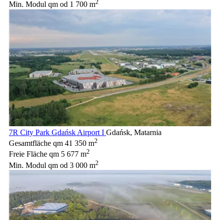
2
Min. Modul qm
od 1 700 m
7R City Park Gdańsk Airport I
Gdańsk, Matarnia
2
Gesamtfläche qm
41 350 m
2
Freie Fläche qm
5 677 m
2
Min. Modul qm
od 3 000 m