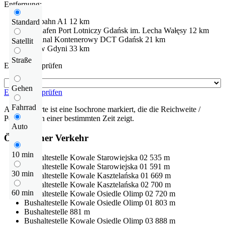
Entfernung:
Autobahn
A1
12 km
Standard
Flughafen
Port Lotniczy Gdańsk im. Lecha Wałęsy
12 km
Terminal Kontenerowy DCT Gdańsk
21 km
Satellit
Port w Gdyni
33 km
Straße
Entfernung prüfen
Gehen
Entfernung prüfen
Fahrrad
Auf der Karte ist eine Isochrone markiert, die die Reichweite /
Pendelzeit in einer bestimmten Zeit zeigt.
Auto
Öffentlicher Verkehr
10 min
Bushaltestelle
Kowale Starowiejska 02
535 m
Bushaltestelle
Kowale Starowiejska 01
591 m
30 min
Bushaltestelle
Kowale Kasztelańska 01
669 m
Bushaltestelle
Kowale Kasztelańska 02
700 m
60 min
Bushaltestelle
Kowale Osiedle Olimp 02
720 m
Bushaltestelle
Kowale Osiedle Olimp 01
803 m
Bushaltestelle
881 m
Bushaltestelle
Kowale Osiedle Olimp 03
888 m