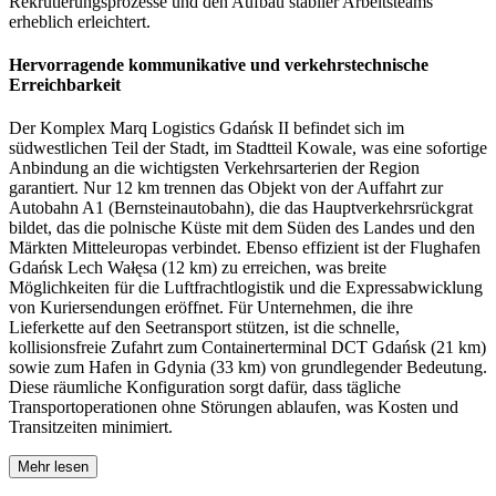
Rekrutierungsprozesse und den Aufbau stabiler Arbeitsteams
erheblich erleichtert.
Hervorragende kommunikative und verkehrstechnische
Erreichbarkeit
Der Komplex Marq Logistics Gdańsk II befindet sich im
südwestlichen Teil der Stadt, im Stadtteil Kowale, was eine sofortige
Anbindung an die wichtigsten Verkehrsarterien der Region
garantiert. Nur 12 km trennen das Objekt von der Auffahrt zur
Autobahn A1 (Bernsteinautobahn), die das Hauptverkehrsrückgrat
bildet, das die polnische Küste mit dem Süden des Landes und den
Märkten Mitteleuropas verbindet. Ebenso effizient ist der Flughafen
Gdańsk Lech Wałęsa (12 km) zu erreichen, was breite
Möglichkeiten für die Luftfrachtlogistik und die Expressabwicklung
von Kuriersendungen eröffnet. Für Unternehmen, die ihre
Lieferkette auf den Seetransport stützen, ist die schnelle,
kollisionsfreie Zufahrt zum Containerterminal DCT Gdańsk (21 km)
sowie zum Hafen in Gdynia (33 km) von grundlegender Bedeutung.
Diese räumliche Konfiguration sorgt dafür, dass tägliche
Transportoperationen ohne Störungen ablaufen, was Kosten und
Transitzeiten minimiert.
Mehr lesen