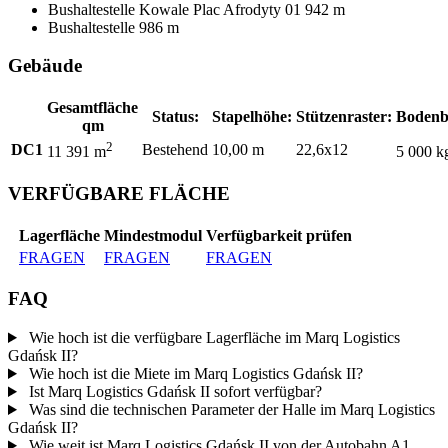
Bushaltestelle
Kowale Plac Afrodyty 01
942 m
Bushaltestelle
986 m
Gebäude
Gesamtfläche
Status:
Stapelhöhe:
Stützenraster:
Bodenb
qm
2
DC1
Bestehend
10,00 m
22,6x12
11 391 m
5 000 k
VERFÜGBARE FLÄCHE
Lagerfläche
Mindestmodul
Verfügbarkeit prüfen
FRAGEN
FRAGEN
FRAGEN
FAQ
Wie hoch ist die verfügbare Lagerfläche im Marq Logistics
Gdańsk II?
Wie hoch ist die Miete im Marq Logistics Gdańsk II?
Ist Marq Logistics Gdańsk II sofort verfügbar?
Was sind die technischen Parameter der Halle im Marq Logistics
Gdańsk II?
Wie weit ist Marq Logistics Gdańsk II von der Autobahn A1