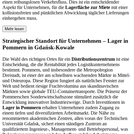
einen reibungslosen Verkehrsfluss. Dies ist ein entscheidender
Aspekt für Unternehmen, für die
Lagerfläche zur Miete
mit einer
kollisionsfreien und pünktlichen Abwicklung täglicher Lieferungen
einhergehen muss.
Mehr lesen
Strategischer Standort für Unternehmen – Lager in
Pommern in Gdańsk-Kowale
Die Wahl des richtigen Ortes für ein
Distributionszentrum
ist eine
Entscheidung, die die Rentabilität jedes Logistikunternehmens
bestimmt. Pommern, und insbesondere die Metropolregion
Dreistadt, ist einer der am schnellsten wachsenden Märkte in Mittel-
und Osteuropa. Diese Region fungiert als natürliches Fenster zur
Welt und bedient riesige Frachtvolumina aus skandinavischen
Märkten sowie globale TEU-Containertransporte. Die Präsenz der
Pommerschen Sonderwirtschaftszone stimuliert zusätzlich die
Entwicklung innovativer Industriezweige. Durch Investitionen in
Lager in Pommern
erhalten Unternehmen zudem Zugang zu
einem tiefen und diversifizierten Arbeitsmarkt. Die Nähe zu
renommierten akademischen Zentren, allen voran der Technischen
Universität Gdańsk, sichert einen ständigen Zustrom an
qualifiziertem Ingenieur-, Management- und Betriebspersonal, was