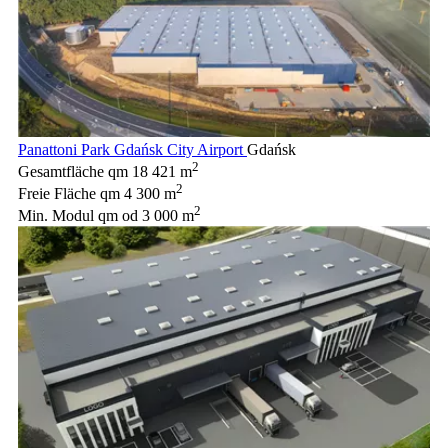
Panattoni Park Gdańsk City Airport
Gdańsk
2
Gesamtfläche qm
18 421 m
2
Freie Fläche qm
4 300 m
2
Min. Modul qm
od 3 000 m