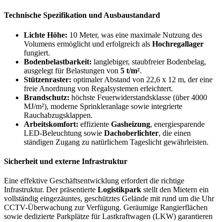
Technische Spezifikation und Ausbaustandard
Lichte Höhe:
10 Meter, was eine maximale Nutzung des
Volumens ermöglicht und erfolgreich als
Hochregallager
fungiert.
Bodenbelastbarkeit:
langlebiger, staubfreier Bodenbelag,
ausgelegt für Belastungen von
5 t/m²
.
Stützenraster:
optimaler Abstand von 22,6 x 12 m, der eine
freie Anordnung von Regalsystemen erleichtert.
Brandschutz:
höchste Feuerwiderstandsklasse (über 4000
MJ/m²), moderne Sprinkleranlage sowie integrierte
Rauchabzugsklappen.
Arbeitskomfort:
effiziente
Gasheizung
, energiesparende
LED-Beleuchtung sowie
Dachoberlichter
, die einen
ständigen Zugang zu natürlichem Tageslicht gewährleisten.
Sicherheit und externe Infrastruktur
Eine effektive Geschäftsentwicklung erfordert die richtige
Infrastruktur. Der präsentierte
Logistikpark
stellt den Mietern ein
vollständig eingezäuntes, geschütztes Gelände mit rund um die Uhr
CCTV-Überwachung zur Verfügung. Geräumige Rangierflächen
sowie dedizierte Parkplätze für Lastkraftwagen (LKW) garantieren