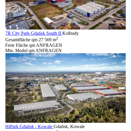
7R City Park Gdańsk South II
Kolbudy
2
Gesamtfläche qm
27 569 m
Freie Fläche qm
ANFRAGEN
Min. Modul qm
ANFRAGEN
HiPark Gdańsk - Kowale
Gdańsk, Kowale