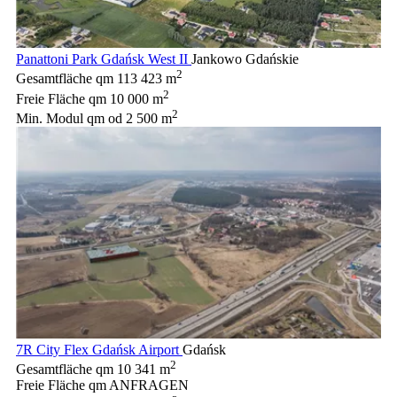
Panattoni Park Gdańsk West II
Jankowo Gdańskie
2
Gesamtfläche qm
113 423 m
2
Freie Fläche qm
10 000 m
2
Min. Modul qm
od 2 500 m
7R City Flex Gdańsk Airport
Gdańsk
2
Gesamtfläche qm
10 341 m
Freie Fläche qm
ANFRAGEN