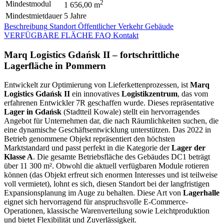
2
Mindestmodul
1 656,00 m
Mindestmietdauer
5 Jahre
Beschreibung
Standort
Öffentlicher Verkehr
Gebäude
VERFÜGBARE FLÄCHE
FAQ
Kontakt
Marq Logistics Gdańsk II – fortschrittliche
Lagerfläche in Pommern
Entwickelt zur Optimierung von Lieferkettenprozessen, ist
Marq
Logistics Gdańsk II
ein innovatives
Logistikzentrum
, das vom
erfahrenen Entwickler 7R geschaffen wurde. Dieses repräsentative
Lager in Gdańsk
(Stadtteil Kowale) stellt ein hervorragendes
Angebot für Unternehmen dar, die nach Räumlichkeiten suchen, die
eine dynamische Geschäftsentwicklung unterstützen. Das 2022 in
Betrieb genommene Objekt repräsentiert den höchsten
Marktstandard und passt perfekt in die Kategorie der
Lager der
Klasse A
. Die gesamte Betriebsfläche des Gebäudes DC1 beträgt
über 11 300 m². Obwohl die aktuell verfügbaren Module rotieren
können (das Objekt erfreut sich enormen Interesses und ist teilweise
voll vermietet), lohnt es sich, diesen Standort bei der langfristigen
Expansionsplanung im Auge zu behalten. Diese Art von
Lagerhalle
eignet sich hervorragend für anspruchsvolle E-Commerce-
Operationen, klassische Warenverteilung sowie Leichtproduktion
und bietet Flexibilität und Zuverlässigkeit.