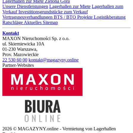
Lagerhallen zur Miete Zielona Góra
Unsere Dienstleistungen
Lagerhallen zur Miete
Lagerhallen zum
Verkauf
Investitionsgrundstücke zum Verkauf
Vertragsneuverhandlungen
BTS / BTO Projekte
Logistikberatung
Ratschläge
Aktuelles
Sitemap
Kontakt
MAXON Nieruchomości Sp. z o.o.
ul.
Skierniewicka 10A
01-230
Warszawa
,
Prov.
Mazowieckie
22 530 60 00
kontakt@magazyny.online
Partner-Websites
2026 © MAGAZYNY.online - Vermietung von Lagerhallen