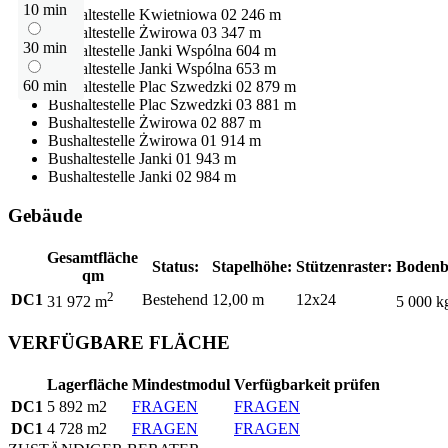
10 min
Bushaltestelle
Kwietniowa 02
246 m
Bushaltestelle
Żwirowa 03
347 m
30 min
Bushaltestelle
Janki Wspólna
604 m
Bushaltestelle
Janki Wspólna
653 m
60 min
Bushaltestelle
Plac Szwedzki 02
879 m
Bushaltestelle
Plac Szwedzki 03
881 m
Bushaltestelle
Żwirowa 02
887 m
Bushaltestelle
Żwirowa 01
914 m
Bushaltestelle
Janki 01
943 m
Bushaltestelle
Janki 02
984 m
Gebäude
Gesamtfläche
Status:
Stapelhöhe:
Stützenraster:
Bodenb
qm
2
DC1
Bestehend
12,00 m
12x24
31 972 m
5 000 k
VERFÜGBARE FLÄCHE
Lagerfläche
Mindestmodul
Verfügbarkeit prüfen
DC1
5 892 m2
FRAGEN
FRAGEN
DC1
4 728 m2
FRAGEN
FRAGEN