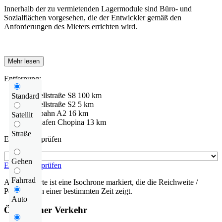
Innerhalb der zu vermietenden Lagermodule sind Büro- und
Sozialflächen vorgesehen, die der Entwickler gemäß den
Anforderungen des Mieters errichten wird.
Mehr lesen
Entfernung:
Schnellstraße
S8
100 km
Standard
Schnellstraße
S2
5 km
Autobahn
A2
16 km
Satellit
Flughafen
Chopina
13 km
Straße
Entfernung prüfen
Gehen
Entfernung prüfen
Fahrrad
Auf der Karte ist eine Isochrone markiert, die die Reichweite /
Pendelzeit in einer bestimmten Zeit zeigt.
Auto
Öffentlicher Verkehr