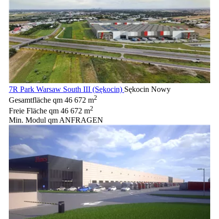
7R Park Warsaw South III (Sękocin)
Sękocin Nowy
2
Gesamtfläche qm
46 672 m
2
Freie Fläche qm
46 672 m
Min. Modul qm
ANFRAGEN