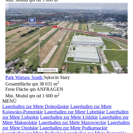
Park Warsaw South
Sękocin Stary
2
Gesamtfläche qm
38 031 m
Freie Fläche qm
ANFRAGEN
2
Min. Modul qm
od 1 600 m
MENÜ
Lagerhallen zur Miete Dolnośląskie
Lagerhallen zur Miete
Kujawsko-Pomorskie
Lagerhallen zur Miete Lubelskie
Lagerhallen
zur Miete Lubuskie
Lagerhallen zur Miete Łódzkie
Lagerhallen zur
Miete Małopolskie
Lagerhallen zur Miete Mazowieckie
Lagerhallen
zur Miete Opolskie
Lagerhallen zur Miete Podkarpackie