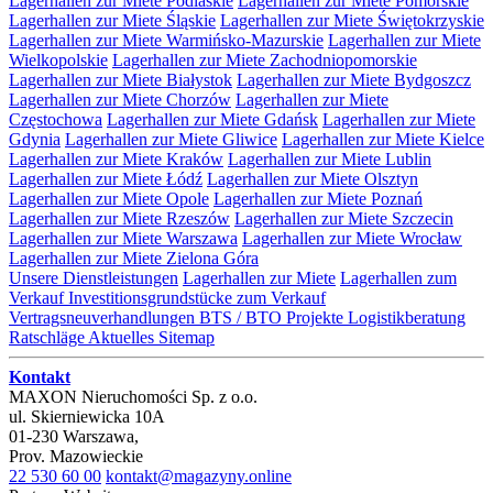
Lagerhallen zur Miete Podlaskie
Lagerhallen zur Miete Pomorskie
Lagerhallen zur Miete Śląskie
Lagerhallen zur Miete Świętokrzyskie
Lagerhallen zur Miete Warmińsko-Mazurskie
Lagerhallen zur Miete
Wielkopolskie
Lagerhallen zur Miete Zachodniopomorskie
Lagerhallen zur Miete Białystok
Lagerhallen zur Miete Bydgoszcz
Lagerhallen zur Miete Chorzów
Lagerhallen zur Miete
Częstochowa
Lagerhallen zur Miete Gdańsk
Lagerhallen zur Miete
Gdynia
Lagerhallen zur Miete Gliwice
Lagerhallen zur Miete Kielce
Lagerhallen zur Miete Kraków
Lagerhallen zur Miete Lublin
Lagerhallen zur Miete Łódź
Lagerhallen zur Miete Olsztyn
Lagerhallen zur Miete Opole
Lagerhallen zur Miete Poznań
Lagerhallen zur Miete Rzeszów
Lagerhallen zur Miete Szczecin
Lagerhallen zur Miete Warszawa
Lagerhallen zur Miete Wrocław
Lagerhallen zur Miete Zielona Góra
Unsere Dienstleistungen
Lagerhallen zur Miete
Lagerhallen zum
Verkauf
Investitionsgrundstücke zum Verkauf
Vertragsneuverhandlungen
BTS / BTO Projekte
Logistikberatung
Ratschläge
Aktuelles
Sitemap
Kontakt
MAXON Nieruchomości Sp. z o.o.
ul.
Skierniewicka 10A
01-230
Warszawa
,
Prov.
Mazowieckie
22 530 60 00
kontakt@magazyny.online