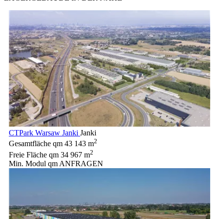
CTPark Warsaw Janki
Janki
2
Gesamtfläche qm
43 143 m
2
Freie Fläche qm
34 967 m
Min. Modul qm
ANFRAGEN