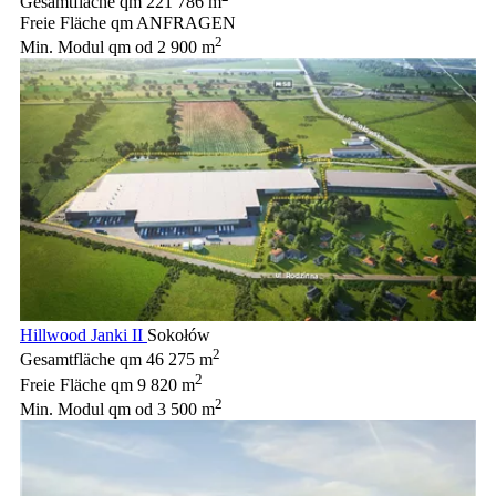
Gesamtfläche qm
221 786 m
Freie Fläche qm
ANFRAGEN
2
Min. Modul qm
od 2 900 m
Hillwood Janki II
Sokołów
2
Gesamtfläche qm
46 275 m
2
Freie Fläche qm
9 820 m
2
Min. Modul qm
od 3 500 m