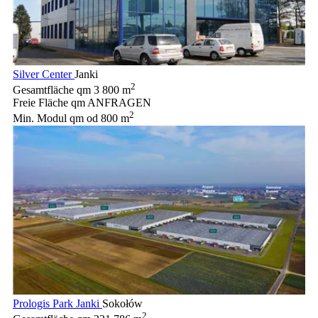
Silver Center
Janki
2
Gesamtfläche qm
3 800 m
Freie Fläche qm
ANFRAGEN
2
Min. Modul qm
od 800 m
Prologis Park Janki
Sokołów
2