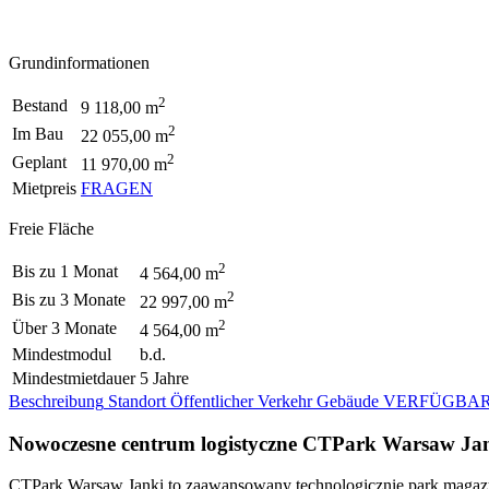
Grundinformationen
2
Bestand
9 118,00 m
2
Im Bau
22 055,00 m
2
Geplant
11 970,00 m
Mietpreis
FRAGEN
Freie Fläche
2
Bis zu 1 Monat
4 564,00 m
2
Bis zu 3 Monate
22 997,00 m
2
Über 3 Monate
4 564,00 m
Mindestmodul
b.d.
Mindestmietdauer
5 Jahre
Beschreibung
Standort
Öffentlicher Verkehr
Gebäude
VERFÜGBAR
Nowoczesne centrum logistyczne CTPark Warsaw Ja
CTPark Warsaw Janki to zaawansowany technologicznie park magazyn