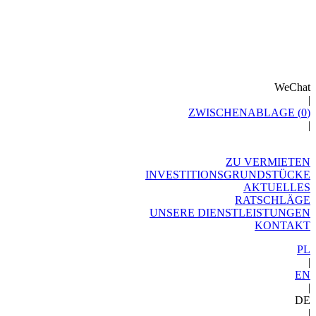
WeChat
|
ZWISCHENABLAGE (
0
)
|
ZU VERMIETEN
INVESTITIONSGRUNDSTÜCKE
AKTUELLES
RATSCHLÄGE
UNSERE DIENSTLEISTUNGEN
KONTAKT
PL
|
EN
|
DE
|