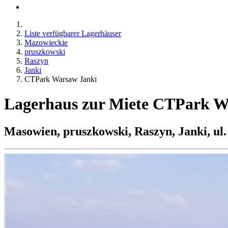
Liste verfügbarer Lagerhäuser
Mazowieckie
pruszkowski
Raszyn
Janki
CTPark Warsaw Janki
Lagerhaus zur Miete CTPark W
Masowien, pruszkowski, Raszyn, Janki, ul