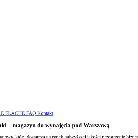
E FLÄCHE
FAQ
Kontakt
nki – magazyn do wynajęcia pod Warszawą
owy, który dostarcza na rynek najwyższej jakości przestrzenie bizn