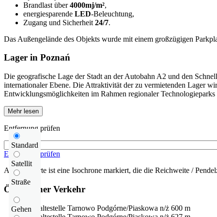
Brandlast über
4000mj/m²
,
energiesparende
LED
-Beleuchtung,
Zugang und Sicherheit
24/7
.
Das Außengelände des Objekts wurde mit einem großzügigen Parkplat
Lager in Poznań
Die geografische Lage der Stadt an der Autobahn A2 und den Schnell
internationaler Ebene. Die Attraktivität der zu vermietenden Lager 
Entwicklungsmöglichkeiten im Rahmen regionaler Technologieparks
Mehr lesen
Entfernung prüfen
Standard
Entfernung prüfen
Satellit
Auf der Karte ist eine Isochrone markiert, die die Reichweite / Pendelz
Straße
Öffentlicher Verkehr
Bushaltestelle
Tarnowo Podgórne/Piaskowa n/ż
600 m
Gehen
Bushaltestelle
Tarnowo Podgórne/Piaskowa n/ż
627 m