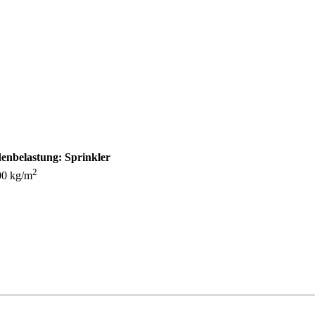
enbelastung:
Sprinkler
2
00 kg/m