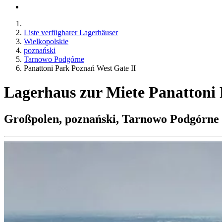
Liste verfügbarer Lagerhäuser
Wielkopolskie
poznański
Tarnowo Podgórne
Panattoni Park Poznań West Gate II
Lagerhaus zur Miete Panattoni
Großpolen, poznański, Tarnowo Podgórne