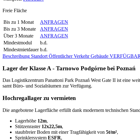
Freie Fläche
Bis zu 1 Monat
ANFRAGEN
Bis zu 3 Monate
ANFRAGEN
Über 3 Monate
ANFRAGEN
Mindestmodul
b.d.
Mindestmietdauer
b.d.
Beschreibung
Standort
Öffentlicher Verkehr
Gebäude
VERFÜGBAR
Lager der Klasse A - Tarnowo Podgórne bei Poznań
Das Logistikzentrum Panattoni Park Poznań West Gate II ist eine wei
samt Büro- und Sozialräumen zur Verfügung.
Hochregallager zu vermieten
Die angebotene Lagerfläche erfüllt dank modernem technischen Stan
Lagerhöhe
12m
,
Stützenraster
12x22,5m
,
staubfreier Boden mit einer Tragfähigkeit von
5t/m²
,
Sprinklersystem
ESFR
,