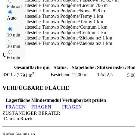
Bushaltestelle
Tarnowo Podgórne/Liceum
706 m
Fahrrad
Bushaltestelle
Tarnowo Podgórne/Nowa
828 m
Bushaltestelle
Tarnowo Podgórne/Termy
1 km
Auto
Bushaltestelle
Tarnowo Podgórne/Termy
1 km
Bushaltestelle
Tarnowo Podgórne/Centrum
1 km
Bushaltestelle
Tarnowo Podgórne/Centrum
1 km
10 min
Bushaltestelle
Tarnowo Podgórne/Zielona n/ż
1 km
Bushaltestelle
Tarnowo Podgórne/Zielona n/ż
1 km
30 min
Gebäude
60 min
Gesamtfläche qm
Status:
Stapelhöhe:
Stützenraster:
Bod
2
DC1
Bestehend
12,00 m
12x22,5
47 791 m
5 0
VERFÜGBARE FLÄCHE
Lagerfläche
Mindestmodul
Verfügbarkeit prüfen
FRAGEN
FRAGEN
FRAGEN
ZUSTÄNDIGER BERATER
Damian Rożek
Rufen Sie uns an