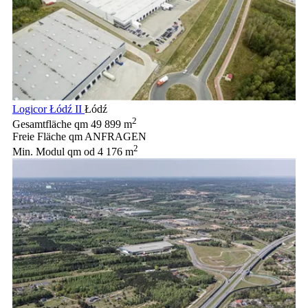
Logicor Łódź II
Łódź
2
Gesamtfläche qm
49 899 m
Freie Fläche qm
ANFRAGEN
2
Min. Modul qm
od 4 176 m