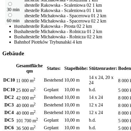
Bushaltestelle
Rakowska - Scaleniowa 02
1 km
30 min
Bushaltestelle
Rakowska - Scaleniowa 01
1 km
Bushaltestelle
Michałowska - Spacerowa 01
2 km
60 min
Bushaltestelle
Michałowska - Spacerowa 02
2 km
Bushaltestelle
Rakowska - Prosta 02
2 km
Bushaltestelle
Michałowska - Rolnicza 01
2 km
Bushaltestelle
Michałowska - Rolnicza 02
2 km
Bahnhof
Piotrków Trybunalski
4 km
Gebäude
Gesamtfläche
Status:
Stapelhöhe:
Stützenraster:
Boden
qm
14 x 24, 20 x
2
DC10
Bestehend
10,00 m
11 000 m
8 000 
24
2
DC10
Geplant
10,00 m
b.d.
25 800 m
5 000 
2
DC2
Bestehend
10,00 m
14 x 24
42 000 m
8 000 
2
DC3
Bestehend
10,00 m
12 x 24
40 000 m
8 000 
2
DC4
Bestehend
10,00 m
12 x 24
40 000 m
8 000 
2
DC5
Geplant
10,00 m
b.d.
101 700 m
5 000 
2
DC6
Geplant
10,00 m
b.d.
36 500 m
5 000 