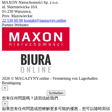
MAXON Nieruchomości Sp. z o.o.
ul.
Skierniewicka 10A
01-230
Warszawa
,
Prov.
Mazowieckie
22 530 60 00
kontakt@magazyny.online
Partner-Websites
2026 © MAGAZYNY.online - Vermietung von Lagerhallen
Bestätigung
×
Schließen
您有任何問題嗎？請寫信給我們
×
如果您有任何問題或想瞭解更多可能的優惠，您可以隨時寫信