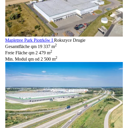
Mapletree Park Piotrków I
Rokszyce Drugie
2
Gesamtfläche qm
19 337 m
2
Freie Fläche qm
2 479 m
2
Min. Modul qm
od 2 500 m