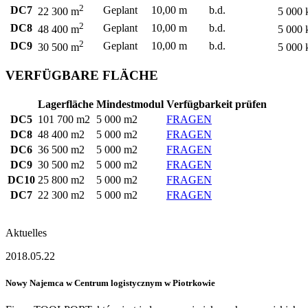
2
DC7
Geplant
10,00 m
b.d.
22 300 m
5 000 
2
DC8
Geplant
10,00 m
b.d.
48 400 m
5 000 
2
DC9
Geplant
10,00 m
b.d.
30 500 m
5 000 
VERFÜGBARE FLÄCHE
Lagerfläche
Mindestmodul
Verfügbarkeit prüfen
DC5
101 700 m2
5 000 m2
FRAGEN
DC8
48 400 m2
5 000 m2
FRAGEN
DC6
36 500 m2
5 000 m2
FRAGEN
DC9
30 500 m2
5 000 m2
FRAGEN
DC10
25 800 m2
5 000 m2
FRAGEN
DC7
22 300 m2
5 000 m2
FRAGEN
Aktuelles
2018.05.22
Nowy Najemca w Centrum logistycznym w Piotrkowie