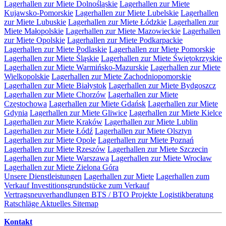
Lagerhallen zur Miete Dolnośląskie
Lagerhallen zur Miete
Kujawsko-Pomorskie
Lagerhallen zur Miete Lubelskie
Lagerhallen
zur Miete Lubuskie
Lagerhallen zur Miete Łódzkie
Lagerhallen zur
Miete Małopolskie
Lagerhallen zur Miete Mazowieckie
Lagerhallen
zur Miete Opolskie
Lagerhallen zur Miete Podkarpackie
Lagerhallen zur Miete Podlaskie
Lagerhallen zur Miete Pomorskie
Lagerhallen zur Miete Śląskie
Lagerhallen zur Miete Świętokrzyskie
Lagerhallen zur Miete Warmińsko-Mazurskie
Lagerhallen zur Miete
Wielkopolskie
Lagerhallen zur Miete Zachodniopomorskie
Lagerhallen zur Miete Białystok
Lagerhallen zur Miete Bydgoszcz
Lagerhallen zur Miete Chorzów
Lagerhallen zur Miete
Częstochowa
Lagerhallen zur Miete Gdańsk
Lagerhallen zur Miete
Gdynia
Lagerhallen zur Miete Gliwice
Lagerhallen zur Miete Kielce
Lagerhallen zur Miete Kraków
Lagerhallen zur Miete Lublin
Lagerhallen zur Miete Łódź
Lagerhallen zur Miete Olsztyn
Lagerhallen zur Miete Opole
Lagerhallen zur Miete Poznań
Lagerhallen zur Miete Rzeszów
Lagerhallen zur Miete Szczecin
Lagerhallen zur Miete Warszawa
Lagerhallen zur Miete Wrocław
Lagerhallen zur Miete Zielona Góra
Unsere Dienstleistungen
Lagerhallen zur Miete
Lagerhallen zum
Verkauf
Investitionsgrundstücke zum Verkauf
Vertragsneuverhandlungen
BTS / BTO Projekte
Logistikberatung
Ratschläge
Aktuelles
Sitemap
Kontakt