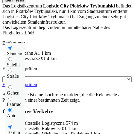
Mehr lesen
Das Logistikzentrum
Logistic City Piotrków Trybunalski
befindet
sich in Piotrków Trybunalski, nur 4 km vom Stadtzentrum entfernt.
Logistics City Piotrków Trybunalski hat Zugang zu einer sehr gut
entwickelten Straßeninfrastruktur.
Das Lagerzentrum liegt zudem in unmittelbarer Nähe des
Flughafens Łódź.
Entfernung:
Autobahn
A1
1 km
Standard
Bundesstraße
91
4 km
Satellit
Entfernung prüfen
Straße
Entfernung prüfen
Gehen
Auf der Karte ist eine Isochrone markiert, die die Reichweite /
Pendelzeit in einer bestimmten Zeit zeigt.
Fahrrad
Öffentlicher Verkehr
Auto
Bushaltestelle
Logistyczna
574 m
Bushaltestelle
Rakowiec 01
1 km
10 min
Bushaltestelle
Michałowska - Rodzinna
1 km