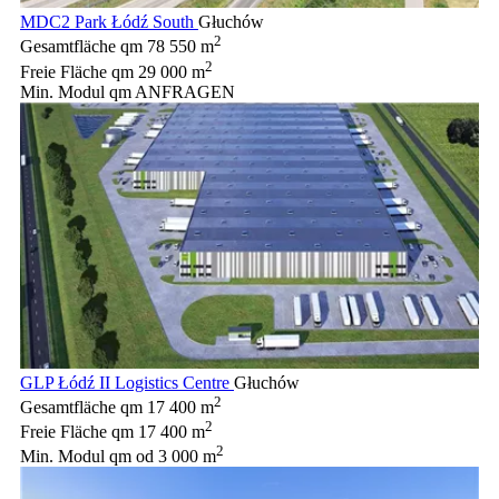
MDC2 Park Łódź South
Głuchów
2
Gesamtfläche qm
78 550 m
2
Freie Fläche qm
29 000 m
Min. Modul qm
ANFRAGEN
GLP Łódź II Logistics Centre
Głuchów
2
Gesamtfläche qm
17 400 m
2
Freie Fläche qm
17 400 m
2
Min. Modul qm
od 3 000 m