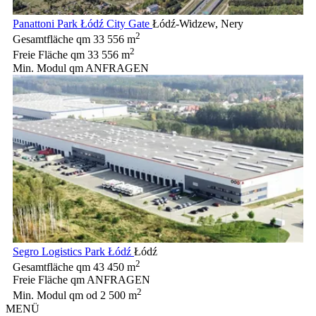
Panattoni Park Łódź City Gate
Łódź-Widzew, Nery
2
Gesamtfläche qm
33 556 m
2
Freie Fläche qm
33 556 m
Min. Modul qm
ANFRAGEN
Segro Logistics Park Łódź
Łódź
2
Gesamtfläche qm
43 450 m
Freie Fläche qm
ANFRAGEN
2
Min. Modul qm
od 2 500 m
MENÜ