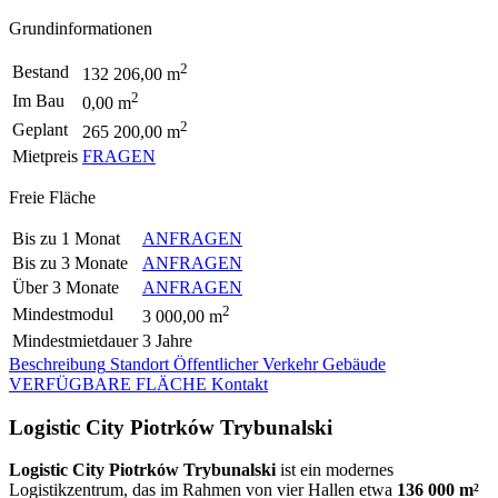
Grundinformationen
2
Bestand
132 206,00 m
2
Im Bau
0,00 m
2
Geplant
265 200,00 m
Mietpreis
FRAGEN
Freie Fläche
Bis zu 1 Monat
ANFRAGEN
Bis zu 3 Monate
ANFRAGEN
Über 3 Monate
ANFRAGEN
2
Mindestmodul
3 000,00 m
Mindestmietdauer
3 Jahre
Beschreibung
Standort
Öffentlicher Verkehr
Gebäude
VERFÜGBARE FLÄCHE
Kontakt
Logistic City Piotrków Trybunalski
Logistic City Piotrków Trybunalski
ist ein modernes
Logistikzentrum, das im Rahmen von vier Hallen etwa
136 000 m²