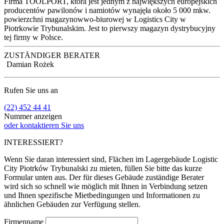
Firma TOOLPORT, która jest jednym z największych europejskich
producentów pawilonów i namiotów wynajęła około 5 000 mkw.
powierzchni magazynowwo-biurowej w Logistics City w
Piotrkowie Trybunalskim. Jest to pierwszy magazyn dystrybucyjny
tej firmy w Polsce.
ZUSTÄNDIGER BERATER
Damian Rożek
Rufen Sie uns an
(22) 452 44 41
Nummer anzeigen
oder kontaktieren Sie uns
INTERESSIERT?
Wenn Sie daran interessiert sind, Flächen im Lagergebäude Logistic
City Piotrków Trybunalski zu mieten, füllen Sie bitte das kurze
Formular unten aus. Der für dieses Gebäude zuständige Berater
wird sich so schnell wie möglich mit Ihnen in Verbindung setzen
und Ihnen spezifische Mietbedingungen und Informationen zu
ähnlichen Gebäuden zur Verfügung stellen.
Firmenname