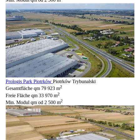
Min. Modul qm
od 2 500 m
Prologis Park Piotrków
Piotrków Trybunalski
2
Gesamtfläche qm
79 923 m
2
Freie Fläche qm
33 970 m
2
Min. Modul qm
od 2 500 m