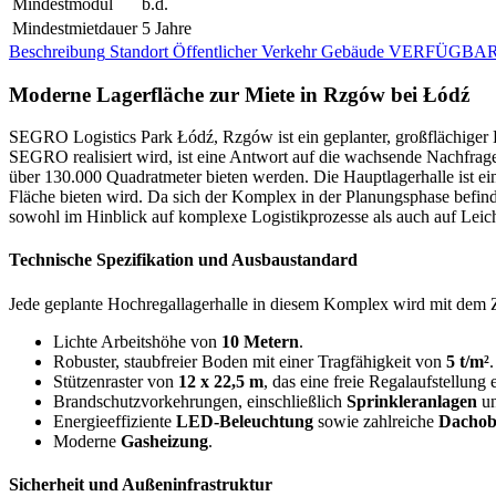
Mindestmodul
b.d.
Mindestmietdauer
5 Jahre
Beschreibung
Standort
Öffentlicher Verkehr
Gebäude
VERFÜGBAR
Moderne Lagerfläche zur Miete in Rzgów bei Łódź
SEGRO Logistics Park Łódź, Rzgów ist ein geplanter, großflächiger Lo
SEGRO realisiert wird, ist eine Antwort auf die wachsende Nachfra
über 130.000 Quadratmeter bieten werden. Die Hauptlagerhalle ist e
Fläche bieten wird. Da sich der Komplex in der Planungsphase befind
sowohl im Hinblick auf komplexe Logistikprozesse als auch auf Leic
Technische Spezifikation und Ausbaustandard
Jede geplante Hochregallagerhalle in diesem Komplex wird mit dem Zi
Lichte Arbeitshöhe von
10 Metern
.
Robuster, staubfreier Boden mit einer Tragfähigkeit von
5 t/m²
.
Stützenraster von
12 x 22,5 m
, das eine freie Regalaufstellung e
Brandschutzvorkehrungen, einschließlich
Sprinkleranlagen
u
Energieeffiziente
LED-Beleuchtung
sowie zahlreiche
Dachobe
Moderne
Gasheizung
.
Sicherheit und Außeninfrastruktur