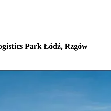
gistics Park Łódź, Rzgów