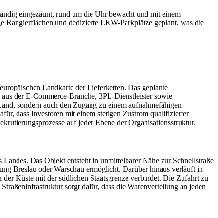
lständig eingezäunt, rund um die Uhr bewacht und mit einem
ge Rangierflächen und dedizierte LKW-Parkplätze geplant, was die
r europäischen Landkarte der Lieferketten. Das geplante
en aus der E-Commerce-Branche, 3PL-Dienstleister sowie
m Land, sondern auch den Zugang zu einem aufnahmefähigen
ür, dass Investoren mit einem stetigen Zustrom qualifizierter
Rekrutierungsprozesse auf jeder Ebene der Organisationsstruktur.
s Landes. Das Objekt entsteht in unmittelbarer Nähe zur Schnellstraße
htung Breslau oder Warschau ermöglicht. Darüber hinaus verläuft in
er Küste mit der südlichen Staatsgrenze verbindet. Die Zufahrt zu
Straßeninfrastruktur sorgt dafür, dass die Warenverteilung an jeden