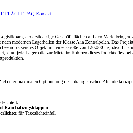
E FLÄCHE
FAQ
Kontakt
gistikpark, der erstklassige Geschäftsflächen auf den Markt bringen wi
ge nach modernen Lagerhallen der Klasse A in Zentralpolen. Das Proje
in beeindruckendes Objekt mit einer Größe von 120.000 m², ideal für d
et, kann jede Lagerhalle zur Miete im Rahmen dieses Projekts flexibel
htproduktion.
el einer maximalen Optimierung der intralogistischen Abläufe konzipie
rleichtert.
nd
Rauchabzugsklappen
.
rlichter
für Tageslichteinfall.