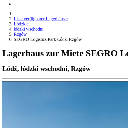
Liste verfügbarer Lagerhäuser
Łódzkie
łódzki wschodni
Rzgów
SEGRO Logistics Park Łódź, Rzgów
Lagerhaus zur Miete SEGRO Lo
Łódź, łódzki wschodni, Rzgów