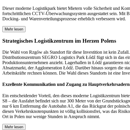
Dieser moderne Logistikpark bietet Mietern volle Sicherheit und Komf
fortschrittlichen CCTV-Überwachungssystem ausgestattet sein. Mit B
Docking- und Warenverteilungsprozesse erheblich verbessern wird.
Mehr lesen
Strategisches Logistikzentrum im Herzen Polens
Die Wahl von Rzgów als Standort für diese Investition ist kein Zufall
Distributionszentrum SEGRO Logistics Park Łódź fügt sich in das ei
Produktionsunternehmen anzieht. Lagerhallen in Łódź garantieren n
Absatzmarkt, der Agglomeration Łódź. Darüber hinaus sorgen die stark
Arbeitskräfte rechnen können. Die Wahl dieses Standorts ist eine Inve
Exzellente Kommunikation und Zugang zu Hauptverkehrsadern
Ein entscheidender Vorteil, den dieses moderne Logistikzentrum biete
S8 – die Ausfahrt befindet sich nur 300 Meter von der Grundstücksgre
nur 6 km Entfernung die Autobahn A1, die das Rückgrat der polnisch
diesen Verkehrsknotenpunkten ist völlig kollisionsfrei, was das Risik
Ort in Polen nur wenige Stunden in Anspruch nimmt.
Mehr lesen