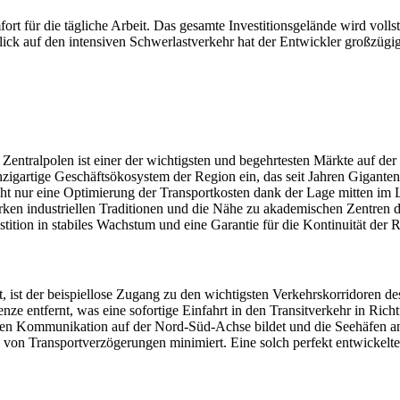
ort für die tägliche Arbeit. Das gesamte Investitionsgelände wird vol
lick auf den intensiven Schwerlastverkehr hat der Entwickler großzügi
. Zentralpolen ist einer der wichtigsten und begehrtesten Märkte auf de
nzigartige Geschäftsökosystem der Region ein, das seit Jahren Gigant
icht nur eine Optimierung der Transportkosten dank der Lage mitten i
en industriellen Traditionen und die Nähe zu akademischen Zentren daf
stition in stabiles Wachstum und eine Garantie für die Kontinuität der 
t, ist der beispiellose Zugang zu den wichtigsten Verkehrskorridoren de
nze entfernt, was eine sofortige Einfahrt in den Transitverkehr in Ric
en Kommunikation auf der Nord-Süd-Achse bildet und die Seehäfen an d
o von Transportverzögerungen minimiert. Eine solch perfekt entwickelte 