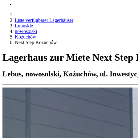
Liste verfügbarer Lagerhäuser
Lubuskie
nowosolski
Kożuchów
Next Step Kożuchów
Lagerhaus zur Miete Next Ste
Lebus, nowosolski, Kożuchów, ul. Inwesty