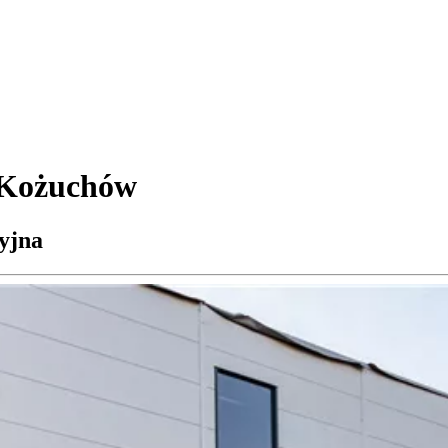
p Kożuchów
cyjna