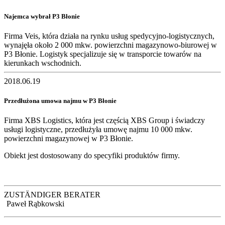
Najemca wybrał P3 Błonie
Firma Veis, która działa na rynku usług spedycyjno-logistycznych,
wynajęła około 2 000 mkw. powierzchni magazynowo-biurowej w
P3 Błonie. Logistyk specjalizuje się w transporcie towarów na
kierunkach wschodnich.
2018.06.19
Przedłużona umowa najmu w P3 Błonie
Firma XBS Logistics, która jest częścią XBS Group i świadczy
usługi logistyczne, przedłużyła umowę najmu 10 000 mkw.
powierzchni magazynowej w P3 Błonie.
Obiekt jest dostosowany do specyfiki produktów firmy.
ZUSTÄNDIGER BERATER
Paweł Rąbkowski