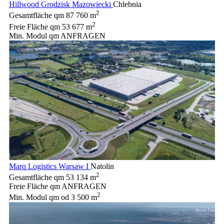
Hillwood Grodzisk Mazowiecki
Chlebnia
2
Gesamtfläche qm
87 760 m
2
Freie Fläche qm
53 677 m
Min. Modul qm
ANFRAGEN
Marq Logistics Warsaw I
Natolin
2
Gesamtfläche qm
53 134 m
Freie Fläche qm
ANFRAGEN
2
Min. Modul qm
od 3 500 m