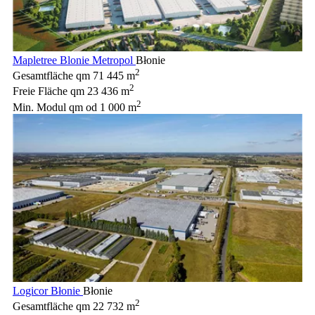
Mapletree Blonie Metropol
Błonie
2
Gesamtfläche qm
71 445 m
2
Freie Fläche qm
23 436 m
2
Min. Modul qm
od 1 000 m
Logicor Błonie
Błonie
2
Gesamtfläche qm
22 732 m