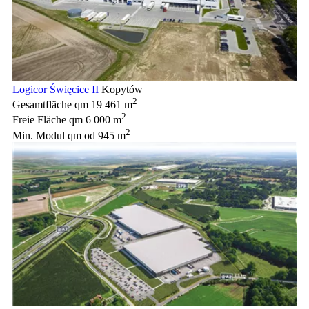
Logicor Święcice II
Kopytów
2
Gesamtfläche qm
19 461 m
2
Freie Fläche qm
6 000 m
2
Min. Modul qm
od 945 m