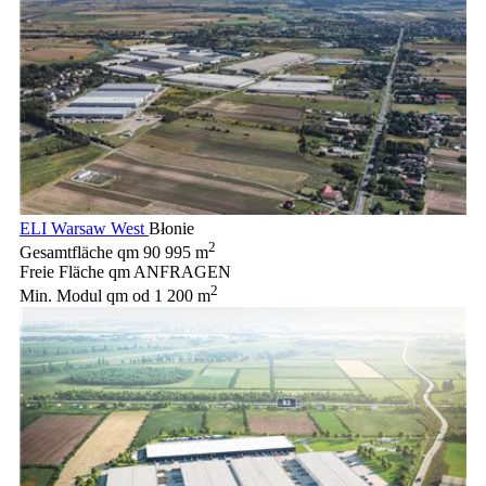
ELI Warsaw West
Błonie
2
Gesamtfläche qm
90 995 m
Freie Fläche qm
ANFRAGEN
2
Min. Modul qm
od 1 200 m