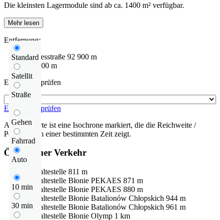
Die kleinsten Lagermodule sind ab ca. 1400 m² verfügbar.
Mehr lesen
Entfernung:
Bundesstraße
92
900 m
Standard
579
600 m
Satellit
Entfernung prüfen
Straße
Entfernung prüfen
Gehen
Auf der Karte ist eine Isochrone markiert, die die Reichweite /
Pendelzeit in einer bestimmten Zeit zeigt.
Fahrrad
Öffentlicher Verkehr
Auto
Bushaltestelle
811 m
Bushaltestelle
Błonie PEKAES
871 m
10 min
Bushaltestelle
Błonie PEKAES
880 m
Bushaltestelle
Błonie Batalionów Chłopskich
944 m
30 min
Bushaltestelle
Błonie Batalionów Chłopskich
961 m
Bushaltestelle
Błonie Olymp
1 km