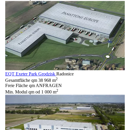
EQT Exeter Park Grodzisk
Radonice
2
Gesamtfläche qm
38 968 m
Freie Fläche qm
ANFRAGEN
2
Min. Modul qm
od 1 000 m