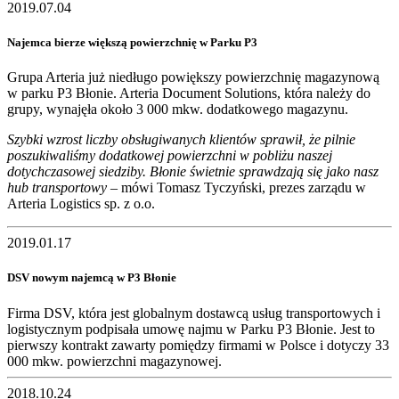
2019.07.04
Najemca bierze większą powierzchnię w Parku P3
Grupa Arteria już niedługo powiększy powierzchnię magazynową
w parku P3 Błonie. Arteria Document Solutions, która należy do
grupy, wynajęła około 3 000 mkw. dodatkowego magazynu.
Szybki wzrost liczby obsługiwanych klientów sprawił, że pilnie
poszukiwaliśmy dodatkowej powierzchni w pobliżu naszej
dotychczasowej siedziby. Błonie świetnie sprawdzają się jako nasz
hub transportowy
– mówi Tomasz Tyczyński, prezes zarządu w
Arteria Logistics sp. z o.o.
2019.01.17
DSV nowym najemcą w P3 Błonie
Firma DSV, która jest globalnym dostawcą usług transportowych i
logistycznym podpisała umowę najmu w Parku P3 Błonie. Jest to
pierwszy kontrakt zawarty pomiędzy firmami w Polsce i dotyczy 33
000 mkw. powierzchni magazynowej.
2018.10.24