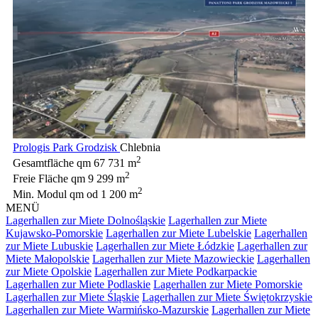
Prologis Park Grodzisk
Chlebnia
2
Gesamtfläche qm
67 731 m
2
Freie Fläche qm
9 299 m
2
Min. Modul qm
od 1 200 m
MENÜ
Lagerhallen zur Miete Dolnośląskie
Lagerhallen zur Miete
Kujawsko-Pomorskie
Lagerhallen zur Miete Lubelskie
Lagerhallen
zur Miete Lubuskie
Lagerhallen zur Miete Łódzkie
Lagerhallen zur
Miete Małopolskie
Lagerhallen zur Miete Mazowieckie
Lagerhallen
zur Miete Opolskie
Lagerhallen zur Miete Podkarpackie
Lagerhallen zur Miete Podlaskie
Lagerhallen zur Miete Pomorskie
Lagerhallen zur Miete Śląskie
Lagerhallen zur Miete Świętokrzyskie
Lagerhallen zur Miete Warmińsko-Mazurskie
Lagerhallen zur Miete