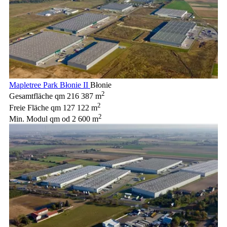
Mapletree Park Błonie II
Błonie
2
Gesamtfläche qm
216 387 m
2
Freie Fläche qm
127 122 m
2
Min. Modul qm
od 2 600 m