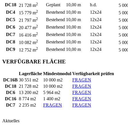
2
DC18
Geplant
10,00 m
b.d.
21 728 m
5 00
2
DC4
Bestehend
10,00 m
12x24
15 779 m
5 00
2
DC5
Bestehend
10,00 m
12x24
21 797 m
5 00
2
DC6
Bestehend
10,00 m
12x24
20 477 m
5 00
2
DC7
Bestehend
10,00 m
12x24
16 416 m
5 00
2
DC8
Bestehend
10,00 m
12x24
10 082 m
5 00
2
DC9
Bestehend
10,00 m
12x24
12 752 m
5 00
VERFÜGBARE FLÄCHE
Lagerfläche
Mindestmodul
Verfügbarkeit prüfen
DC16B
30 551 m2
10 000 m2
FRAGEN
DC18
21 728 m2
10 000 m2
FRAGEN
DC6
13 200 m2
5 964 m2
FRAGEN
DC16
8 774 m2
1 400 m2
FRAGEN
DC7
2 235 m2
FRAGEN
FRAGEN
Aktuelles