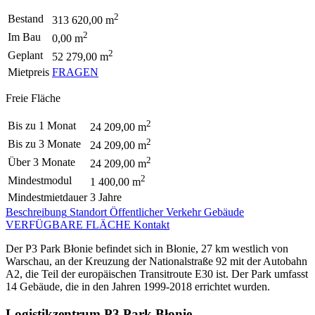
2
Bestand
313 620,00 m
2
Im Bau
0,00 m
2
Geplant
52 279,00 m
Mietpreis
FRAGEN
Freie Fläche
2
Bis zu 1 Monat
24 209,00 m
2
Bis zu 3 Monate
24 209,00 m
2
Über 3 Monate
24 209,00 m
2
Mindestmodul
1 400,00 m
Mindestmietdauer
3 Jahre
Beschreibung
Standort
Öffentlicher Verkehr
Gebäude
VERFÜGBARE FLÄCHE
Kontakt
Der P3 Park Błonie befindet sich in Błonie, 27 km westlich von
Warschau, an der Kreuzung der Nationalstraße 92 mit der Autobahn
A2, die Teil der europäischen Transitroute E30 ist. Der Park umfasst
14 Gebäude, die in den Jahren 1999-2018 errichtet wurden.
Logistikzentrum P3 Park Błonie