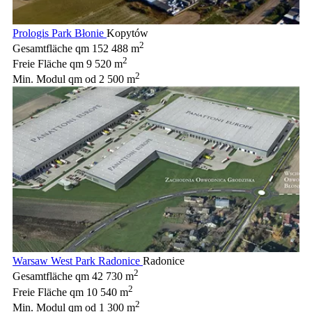
Prologis Park Błonie
Kopytów
2
Gesamtfläche qm
152 488 m
2
Freie Fläche qm
9 520 m
2
Min. Modul qm
od 2 500 m
Warsaw West Park Radonice
Radonice
2
Gesamtfläche qm
42 730 m
2
Freie Fläche qm
10 540 m
2
Min. Modul qm
od 1 300 m