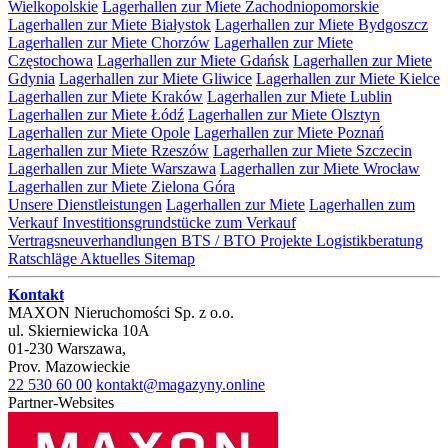
Wielkopolskie
Lagerhallen zur Miete Zachodniopomorskie
Lagerhallen zur Miete Białystok
Lagerhallen zur Miete Bydgoszcz
Lagerhallen zur Miete Chorzów
Lagerhallen zur Miete
Częstochowa
Lagerhallen zur Miete Gdańsk
Lagerhallen zur Miete
Gdynia
Lagerhallen zur Miete Gliwice
Lagerhallen zur Miete Kielce
Lagerhallen zur Miete Kraków
Lagerhallen zur Miete Lublin
Lagerhallen zur Miete Łódź
Lagerhallen zur Miete Olsztyn
Lagerhallen zur Miete Opole
Lagerhallen zur Miete Poznań
Lagerhallen zur Miete Rzeszów
Lagerhallen zur Miete Szczecin
Lagerhallen zur Miete Warszawa
Lagerhallen zur Miete Wrocław
Lagerhallen zur Miete Zielona Góra
Unsere Dienstleistungen
Lagerhallen zur Miete
Lagerhallen zum
Verkauf
Investitionsgrundstücke zum Verkauf
Vertragsneuverhandlungen
BTS / BTO Projekte
Logistikberatung
Ratschläge
Aktuelles
Sitemap
Kontakt
MAXON Nieruchomości Sp. z o.o.
ul.
Skierniewicka 10A
01-230
Warszawa
,
Prov.
Mazowieckie
22 530 60 00
kontakt@magazyny.online
Partner-Websites