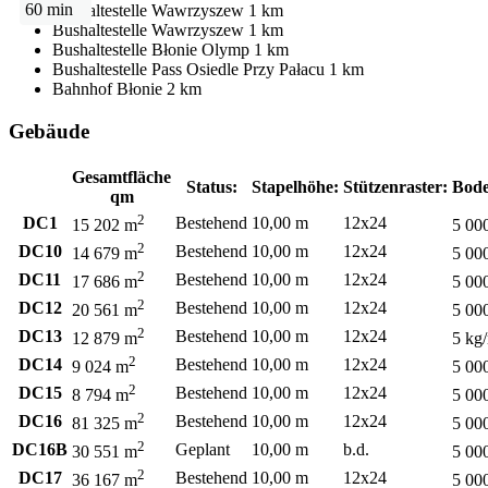
60 min
Bushaltestelle
Wawrzyszew
1 km
Bushaltestelle
Wawrzyszew
1 km
Bushaltestelle
Błonie Olymp
1 km
Bushaltestelle
Pass Osiedle Przy Pałacu
1 km
Bahnhof
Błonie
2 km
Gebäude
Gesamtfläche
Status:
Stapelhöhe:
Stützenraster:
Bode
qm
2
DC1
Bestehend
10,00 m
12x24
15 202 m
5 00
2
DC10
Bestehend
10,00 m
12x24
14 679 m
5 00
2
DC11
Bestehend
10,00 m
12x24
17 686 m
5 00
2
DC12
Bestehend
10,00 m
12x24
20 561 m
5 00
2
DC13
Bestehend
10,00 m
12x24
12 879 m
5 kg
2
DC14
Bestehend
10,00 m
12x24
9 024 m
5 00
2
DC15
Bestehend
10,00 m
12x24
8 794 m
5 00
2
DC16
Bestehend
10,00 m
12x24
81 325 m
5 00
2
DC16B
Geplant
10,00 m
b.d.
30 551 m
5 00
2
DC17
Bestehend
10,00 m
12x24
36 167 m
5 00