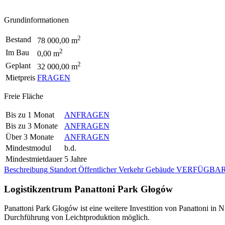
Grundinformationen
2
Bestand
78 000,00 m
2
Im Bau
0,00 m
2
Geplant
32 000,00 m
Mietpreis
FRAGEN
Freie Fläche
Bis zu 1 Monat
ANFRAGEN
Bis zu 3 Monate
ANFRAGEN
Über 3 Monate
ANFRAGEN
Mindestmodul
b.d.
Mindestmietdauer
5 Jahre
Beschreibung
Standort
Öffentlicher Verkehr
Gebäude
VERFÜGBAR
Logistikzentrum Panattoni Park Głogów
Panattoni Park Głogów ist eine weitere Investition von Panattoni in Ni
Durchführung von Leichtproduktion möglich.