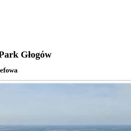
 Park Głogów
refowa