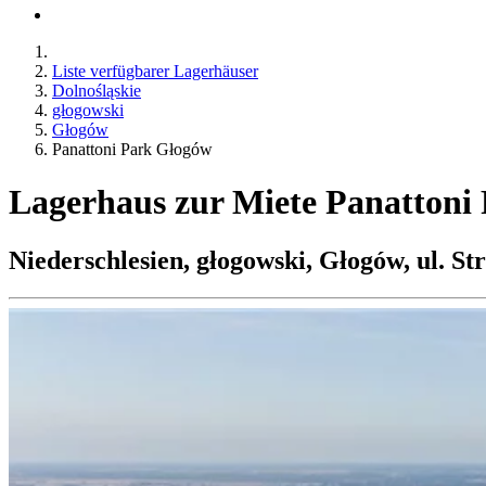
Liste verfügbarer Lagerhäuser
Dolnośląskie
głogowski
Głogów
Panattoni Park Głogów
Lagerhaus zur Miete Panattoni
Niederschlesien, głogowski, Głogów, ul. St