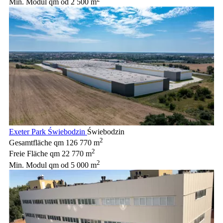
Min. Modul qm
od 2 500 m
Exeter Park Świebodzin
Świebodzin
2
Gesamtfläche qm
126 770 m
2
Freie Fläche qm
22 770 m
2
Min. Modul qm
od 5 000 m