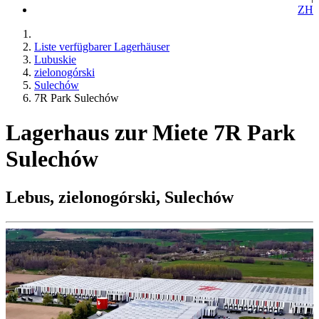
ZH
Liste verfügbarer Lagerhäuser
Lubuskie
zielonogórski
Sulechów
7R Park Sulechów
Lagerhaus zur Miete 7R Park
Sulechów
Lebus, zielonogórski, Sulechów