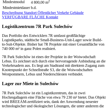
2
Mindestmodul
4 800,00 m
Mindestmietdauer
b.d.
Beschreibung
Standort
Öffentlicher Verkehr
Gebäude
VERFÜGBARE FLÄCHE
Kontakt
Logistikzentrum 7R Park Sulechów
Das Portfolio des Entwicklers 7R umfasst großflächige
Logistikparks, städtische Small-Business-Unit-Lager sowie Build-
to-Suit-Objekte. Bisher hat 7R Projekte mit einer Gesamtfläche von
740 000 m² in ganz Polen realisiert.
7R Park Sulechów ist eines der Projekte in der Woiwodschaft
Lebus. Es zeichnet sich durch eine hervorragende Anbindung an die
Verkehrsadern aus. Es liegt am Stadtrand mit direktem Zugang zum
Knotenpunkt der Schnellstraße S3, die die Woiwodschaften
Westpommern, Lebus und Niederschlesien verbindet.
Lager zur Miete in Sulechów
7R Park Sulechów ist ein Logistikzentrum, das in zwei
Hochregallagern eine Fläche von etwa 79 230 m² bietet. Das Objekt
wird BREEAM-zertifiziert sein, dank der Anwendung neuester
technologischer und ökologischer Lösungen, die unter anderem die