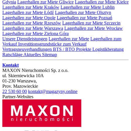
Gdynia
Lagerhallen zur Miete Gliwice
Lagerhallen zur Miete Kielce
Lagerhallen zur Miete Kraków
Lagerhallen zur Miete Lublin
Lagerhallen zur Miete Łódź
Lagerhallen zur Miete Olsztyn
Lagerhallen zur Miete Opole
Lagerhallen zur Miete Poznań
Lagerhallen zur Miete Rzeszów
Lagerhallen zur Miete Szczecin
Lagerhallen zur Miete Warszawa
Lagerhallen zur Miete Wrocław
Lagerhallen zur Miete Zielona Góra
Unsere Dienstleistungen
Lagerhallen zur Miete
Lagerhallen zum
Verkauf
Investitionsgrundstücke zum Verkauf
Vertragsneuverhandlungen
BTS / BTO Projekte
Logistikberatung
Ratschläge
Aktuelles
Sitemap
Kontakt
MAXON Nieruchomości Sp. z o.o.
ul.
Skierniewicka 10A
01-230
Warszawa
,
Prov.
Mazowieckie
22 530 60 00
kontakt@magazyny.online
Partner-Websites