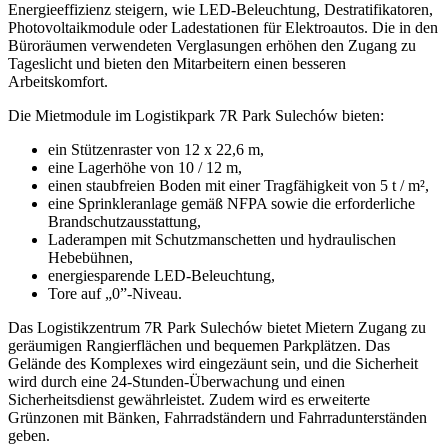
Energieeffizienz steigern, wie LED-Beleuchtung, Destratifikatoren,
Photovoltaikmodule oder Ladestationen für Elektroautos. Die in den
Büroräumen verwendeten Verglasungen erhöhen den Zugang zu
Tageslicht und bieten den Mitarbeitern einen besseren
Arbeitskomfort.
Die Mietmodule im Logistikpark 7R Park Sulechów bieten:
ein Stützenraster von 12 x 22,6 m,
eine Lagerhöhe von 10 / 12 m,
einen staubfreien Boden mit einer Tragfähigkeit von 5 t / m²,
eine Sprinkleranlage gemäß NFPA sowie die erforderliche
Brandschutzausstattung,
Laderampen mit Schutzmanschetten und hydraulischen
Hebebühnen,
energiesparende LED-Beleuchtung,
Tore auf „0”-Niveau.
Das Logistikzentrum 7R Park Sulechów bietet Mietern Zugang zu
geräumigen Rangierflächen und bequemen Parkplätzen. Das
Gelände des Komplexes wird eingezäunt sein, und die Sicherheit
wird durch eine 24-Stunden-Überwachung und einen
Sicherheitsdienst gewährleistet. Zudem wird es erweiterte
Grünzonen mit Bänken, Fahrradständern und Fahrradunterständen
geben.