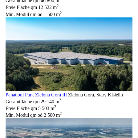
Gesamtfläche qm
46 800 m
2
Freie Fläche qm
12 522 m
2
Min. Modul qm
od 1 500 m
Panattoni Park Zielona Góra III
Zielona Góra, Stary Kisielin
2
Gesamtfläche qm
29 140 m
2
Freie Fläche qm
5 503 m
2
Min. Modul qm
od 2 500 m