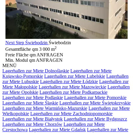
Next Step Świebodzin
Świebodzin
2
Gesamtfläche qm
3 000 m
Freie Fläche qm
ANFRAGEN
Min. Modul qm
ANFRAGEN
MENÜ
Lagerhallen zur Miete Dolnośląskie
Lagerhallen zur Miete
Kujawsko-Pomorskie
Lagerhallen zur Miete Lubelskie
Lagerhallen
zur Miete Lubuskie
Lagerhallen zur Miete Łódzkie
Lagerhallen zur
Miete Małopolskie
Lagerhallen zur Miete Mazowieckie
Lagerhallen
zur Miete Opolskie
Lagerhallen zur Miete Podkarpackie
Lagerhallen zur Miete Podlaskie
Lagerhallen zur Miete Pomorskie
Lagerhallen zur Miete Śląskie
Lagerhallen zur Miete Świętokrzyskie
Lagerhallen zur Miete Warmińsko-Mazurskie
Lagerhallen zur Miete
Wielkopolskie
Lagerhallen zur Miete Zachodniopomorskie
Lagerhallen zur Miete Białystok
Lagerhallen zur Miete Bydgoszcz
Lagerhallen zur Miete Chorzów
Lagerhallen zur Miete
Częstochowa
Lagerhallen zur Miete Gdańsk
Lagerhallen zur Miete