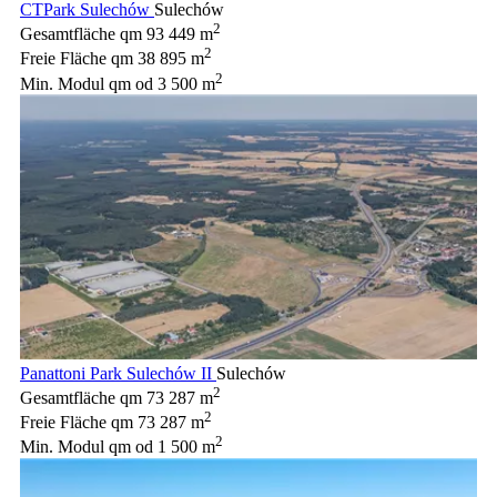
CTPark Sulechów
Sulechów
2
Gesamtfläche qm
93 449 m
2
Freie Fläche qm
38 895 m
2
Min. Modul qm
od 3 500 m
Panattoni Park Sulechów II
Sulechów
2
Gesamtfläche qm
73 287 m
2
Freie Fläche qm
73 287 m
2
Min. Modul qm
od 1 500 m