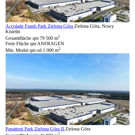
Accolade Funds Park Zielona Góra
Zielona Góra, Nowy
Kisielin
2
Gesamtfläche qm
79 500 m
Freie Fläche qm
ANFRAGEN
2
Min. Modul qm
od 1 000 m
Panattoni Park Zielona Góra II
Zielona Góra
2