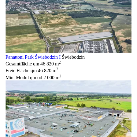
Panattoni Park Świebodzin I
Świebodzin
2
Gesamtfläche qm
46 820 m
2
Freie Fläche qm
46 820 m
2
Min. Modul qm
od 2 000 m