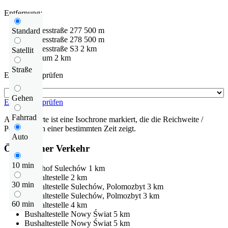
Entfernung:
Bundesstraße
277
500 m
Standard
Bundesstraße
278
500 m
Bundesstraße
S3
2 km
Satellit
Centrum
2 km
Straße
Entfernung prüfen
Gehen
Entfernung prüfen
Fahrrad
Auf der Karte ist eine Isochrone markiert, die die Reichweite /
Pendelzeit in einer bestimmten Zeit zeigt.
Auto
Öffentlicher Verkehr
10 min
Bahnhof
Sulechów
1 km
Bushaltestelle
2 km
30 min
Bushaltestelle
Sulechów, Polomozbyt
3 km
Bushaltestelle
Sulechów, Polmozbyt
3 km
60 min
Bushaltestelle
4 km
Bushaltestelle
Nowy Świat
5 km
Bushaltestelle
Nowy Świat
5 km