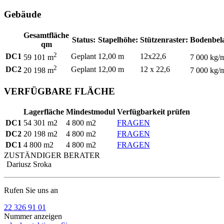
Gebäude
Gesamtfläche
Status:
Stapelhöhe:
Stützenraster:
Bodenbel
qm
2
DC1
Geplant
12,00 m
12x22,6
59 101 m
7 000 kg/
2
DC2
Geplant
12,00 m
12 x 22,6
20 198 m
7 000 kg/
VERFÜGBARE FLÄCHE
Lagerfläche
Mindestmodul
Verfügbarkeit prüfen
DC1
54 301 m2
4 800 m2
FRAGEN
DC2
20 198 m2
4 800 m2
FRAGEN
DC1
4 800 m2
4 800 m2
FRAGEN
ZUSTÄNDIGER BERATER
Dariusz Sroka
Rufen Sie uns an
22 326 91 01
Nummer anzeigen