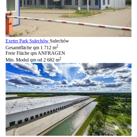
Exeter Park Sulechów
Sulechów
2
Gesamtfläche qm
1 712 m
Freie Fläche qm
ANFRAGEN
2
Min. Modul qm
od 2 682 m