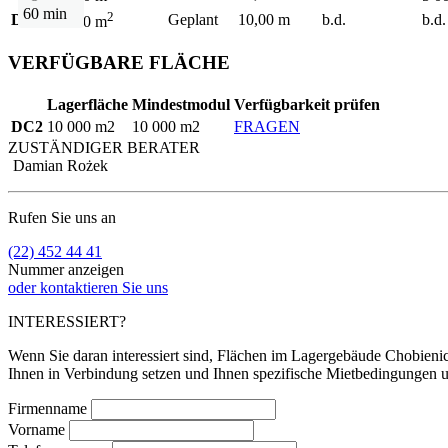
60 min
2
DC2
Geplant
10,00 m
b.d.
b.d.
10 000 m
VERFÜGBARE FLÄCHE
Lagerfläche
Mindestmodul
Verfügbarkeit prüfen
DC2
10 000 m2
10 000 m2
FRAGEN
ZUSTÄNDIGER BERATER
Damian Rożek
Rufen Sie uns an
(22) 452 44 41
Nummer anzeigen
oder kontaktieren Sie uns
INTERESSIERT?
Wenn Sie daran interessiert sind, Flächen im Lagergebäude Chobienice
Ihnen in Verbindung setzen und Ihnen spezifische Mietbedingungen u
Firmenname
Vorname