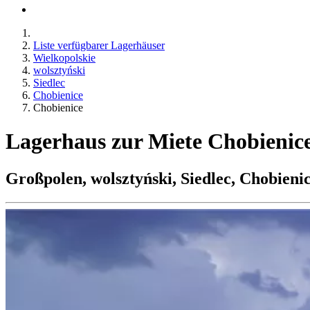
Liste verfügbarer Lagerhäuser
Wielkopolskie
wolsztyński
Siedlec
Chobienice
Chobienice
Lagerhaus zur Miete Chobienic
Großpolen, wolsztyński, Siedlec, Chobieni