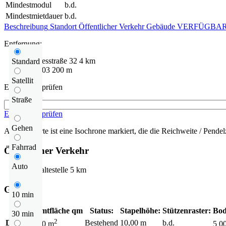
Mindestmodul
b.d.
Mindestmietdauer
b.d.
Beschreibung
Standort
Öffentlicher Verkehr
Gebäude
VERFÜGBAR
Entfernung:
Bundesstraße
32
4 km
Standard
DW303
200 m
Satellit
Entfernung prüfen
Straße
Entfernung prüfen
Gehen
Auf der Karte ist eine Isochrone markiert, die die Reichweite / Pendelz
Fahrrad
Öffentlicher Verkehr
Auto
Bushaltestelle
5 km
Gebäude
10 min
Gesamtfläche qm
Status:
Stapelhöhe:
Stützenraster:
Bod
30 min
2
DC1
Bestehend
10,00 m
b.d.
10 000 m
5 0