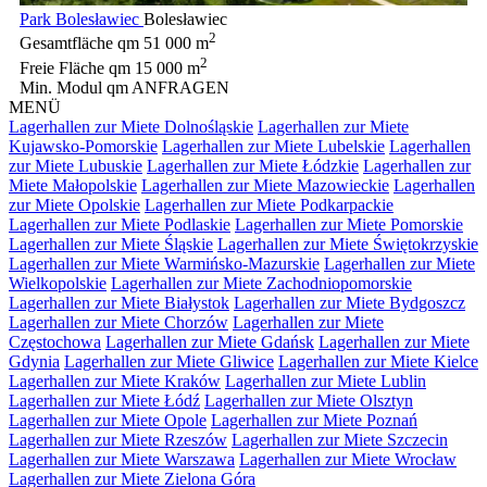
Park Bolesławiec
Bolesławiec
2
Gesamtfläche qm
51 000 m
2
Freie Fläche qm
15 000 m
Min. Modul qm
ANFRAGEN
MENÜ
Lagerhallen zur Miete Dolnośląskie
Lagerhallen zur Miete
Kujawsko-Pomorskie
Lagerhallen zur Miete Lubelskie
Lagerhallen
zur Miete Lubuskie
Lagerhallen zur Miete Łódzkie
Lagerhallen zur
Miete Małopolskie
Lagerhallen zur Miete Mazowieckie
Lagerhallen
zur Miete Opolskie
Lagerhallen zur Miete Podkarpackie
Lagerhallen zur Miete Podlaskie
Lagerhallen zur Miete Pomorskie
Lagerhallen zur Miete Śląskie
Lagerhallen zur Miete Świętokrzyskie
Lagerhallen zur Miete Warmińsko-Mazurskie
Lagerhallen zur Miete
Wielkopolskie
Lagerhallen zur Miete Zachodniopomorskie
Lagerhallen zur Miete Białystok
Lagerhallen zur Miete Bydgoszcz
Lagerhallen zur Miete Chorzów
Lagerhallen zur Miete
Częstochowa
Lagerhallen zur Miete Gdańsk
Lagerhallen zur Miete
Gdynia
Lagerhallen zur Miete Gliwice
Lagerhallen zur Miete Kielce
Lagerhallen zur Miete Kraków
Lagerhallen zur Miete Lublin
Lagerhallen zur Miete Łódź
Lagerhallen zur Miete Olsztyn
Lagerhallen zur Miete Opole
Lagerhallen zur Miete Poznań
Lagerhallen zur Miete Rzeszów
Lagerhallen zur Miete Szczecin
Lagerhallen zur Miete Warszawa
Lagerhallen zur Miete Wrocław
Lagerhallen zur Miete Zielona Góra