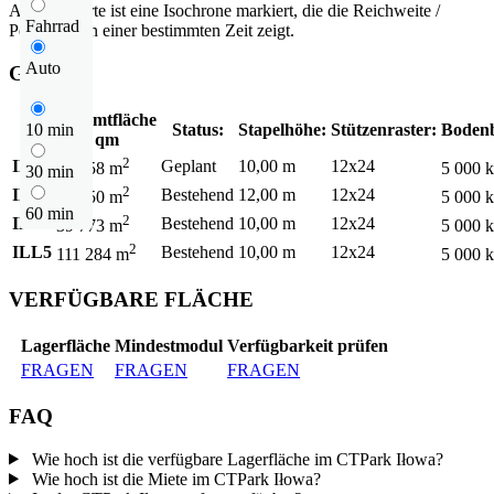
Auf der Karte ist eine Isochrone markiert, die die Reichweite /
Fahrrad
Pendelzeit in einer bestimmten Zeit zeigt.
Auto
Gebäude
Gesamtfläche
Status:
Stapelhöhe:
Stützenraster:
Bodenb
10 min
qm
2
ILL2
Geplant
10,00 m
12x24
42 758 m
5 000 
30 min
2
ILL3
Bestehend
12,00 m
12x24
19 950 m
5 000 
60 min
2
ILL4
Bestehend
10,00 m
12x24
39 773 m
5 000 
2
ILL5
Bestehend
10,00 m
12x24
111 284 m
5 000 
VERFÜGBARE FLÄCHE
Lagerfläche
Mindestmodul
Verfügbarkeit prüfen
FRAGEN
FRAGEN
FRAGEN
FAQ
Wie hoch ist die verfügbare Lagerfläche im CTPark Iłowa?
Wie hoch ist die Miete im CTPark Iłowa?