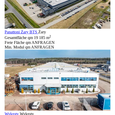
Panattoni Żary BTS
Żary
2
Gesamtfläche qm
19 185 m
Freie Fläche qm
ANFRAGEN
Min. Modul qm
ANFRAGEN
Wykroty
Wykroty