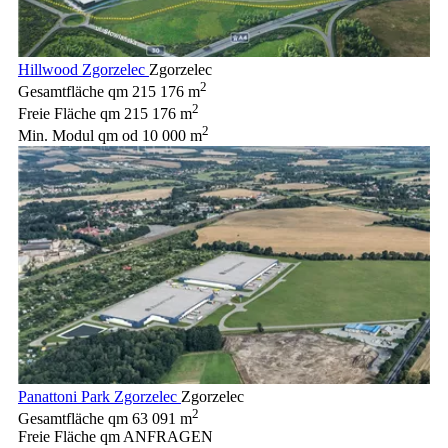
Hillwood Zgorzelec
Zgorzelec
2
Gesamtfläche qm
215 176 m
2
Freie Fläche qm
215 176 m
2
Min. Modul qm
od 10 000 m
Panattoni Park Zgorzelec
Zgorzelec
2
Gesamtfläche qm
63 091 m
Freie Fläche qm
ANFRAGEN