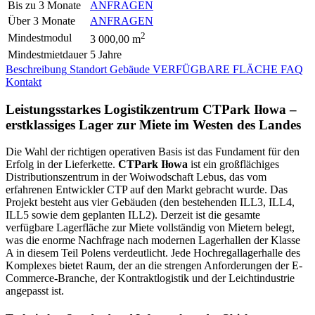
Bis zu 3 Monate
ANFRAGEN
Über 3 Monate
ANFRAGEN
2
Mindestmodul
3 000,00 m
Mindestmietdauer
5 Jahre
Beschreibung
Standort
Gebäude
VERFÜGBARE FLÄCHE
FAQ
Kontakt
Leistungsstarkes Logistikzentrum CTPark Iłowa –
erstklassiges Lager zur Miete im Westen des Landes
Die Wahl der richtigen operativen Basis ist das Fundament für den
Erfolg in der Lieferkette.
CTPark Iłowa
ist ein großflächiges
Distributionszentrum in der Woiwodschaft Lebus, das vom
erfahrenen Entwickler CTP auf den Markt gebracht wurde. Das
Projekt besteht aus vier Gebäuden (den bestehenden ILL3, ILL4,
ILL5 sowie dem geplanten ILL2). Derzeit ist die gesamte
verfügbare Lagerfläche zur Miete vollständig von Mietern belegt,
was die enorme Nachfrage nach modernen Lagerhallen der Klasse
A in diesem Teil Polens verdeutlicht. Jede Hochregallagerhalle des
Komplexes bietet Raum, der an die strengen Anforderungen der E-
Commerce-Branche, der Kontraktlogistik und der Leichtindustrie
angepasst ist.