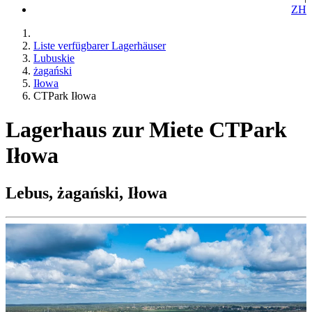
ZH
Liste verfügbarer Lagerhäuser
Lubuskie
żagański
Iłowa
CTPark Iłowa
Lagerhaus zur Miete CTPark
Iłowa
Lebus, żagański, Iłowa