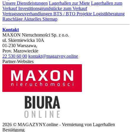
Unsere Dienstleistungen
Lagerhallen zur Miete
Lagerhallen zum
Verkauf
Investitionsgrundstücke zum Verkauf
Vertragsneuverhandlungen
BTS / BTO Projekte
Logistikberatung
Ratschläge
Aktuelles
Sitemap
Kontakt
MAXON Nieruchomości Sp. z o.o.
ul.
Skierniewicka 10A
01-230
Warszawa
,
Prov.
Mazowieckie
22 530 60 00
kontakt@magazyny.online
Partner-Websites
2026 © MAGAZYNY.online - Vermietung von Lagerhallen
Bestätigung