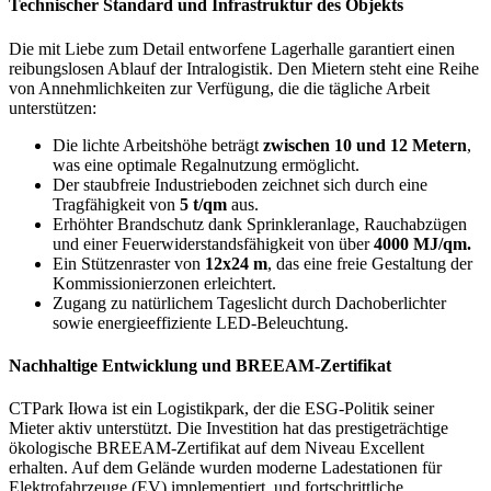
Technischer Standard und Infrastruktur des Objekts
Die mit Liebe zum Detail entworfene Lagerhalle garantiert einen
reibungslosen Ablauf der Intralogistik. Den Mietern steht eine Reihe
von Annehmlichkeiten zur Verfügung, die die tägliche Arbeit
unterstützen:
Die lichte Arbeitshöhe beträgt
zwischen 10 und 12 Metern
,
was eine optimale Regalnutzung ermöglicht.
Der staubfreie Industrieboden zeichnet sich durch eine
Tragfähigkeit von
5 t/qm
aus.
Erhöhter Brandschutz dank Sprinkleranlage, Rauchabzügen
und einer Feuerwiderstandsfähigkeit von über
4000 MJ/qm.
Ein Stützenraster von
12x24 m
, das eine freie Gestaltung der
Kommissionierzonen erleichtert.
Zugang zu natürlichem Tageslicht durch Dachoberlichter
sowie energieeffiziente LED-Beleuchtung.
Nachhaltige Entwicklung und BREEAM-Zertifikat
CTPark Iłowa ist ein Logistikpark, der die ESG-Politik seiner
Mieter aktiv unterstützt. Die Investition hat das prestigeträchtige
ökologische BREEAM-Zertifikat auf dem Niveau Excellent
erhalten. Auf dem Gelände wurden moderne Ladestationen für
Elektrofahrzeuge (EV) implementiert, und fortschrittliche