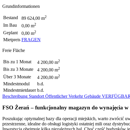
Grundinformationen
2
Bestand
89 624,00 m
2
Im Bau
0,00 m
2
Geplant
0,00 m
Mietpreis
FRAGEN
Freie Fläche
2
Bis zu 1 Monat
4 200,00 m
2
Bis zu 3 Monate
4 200,00 m
2
Über 3 Monate
4 200,00 m
Mindestmodul
b.d.
Mindestmietdauer
b.d.
Beschreibung
Standort
Öffentlicher Verkehr
Gebäude
VERFÜGBAR
FSO Żerań – funkcjonalny magazyn do wynajęcia w
Poszukując optymalnej bazy dla operacji miejskich, warto zwrócić 
przestrzenne, idealne do obsługi logistyki ostatniej mili oraz dystrybu
Inwestycja obejmuje kilka niezależnych hal. Choć część budynków j