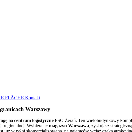
E FLÄCHE
Kontakt
 granicach Warszawy
uwagę na
centrum logistyczne
FSO Żerań. Ten wielobudynkowy kompleks
cji regionalnej. Wybierając
magazyn Warszawa
, zyskujesz strategicz
est już w pełni skomercjalizowana, na najemców wciąż czeka atrakcyj