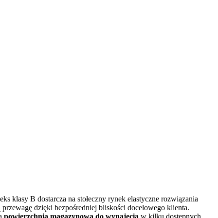
 klasy B dostarcza na stołeczny rynek elastyczne rozwiązania
ną przewagę dzięki bezpośredniej bliskości docelowego klienta.
na
powierzchnia magazynowa do wynajęcia
w kilku dostępnych