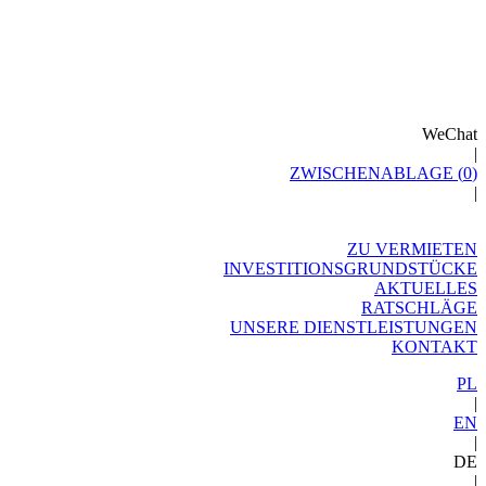
WeChat
|
ZWISCHENABLAGE (
0
)
|
ZU VERMIETEN
INVESTITIONSGRUNDSTÜCKE
AKTUELLES
RATSCHLÄGE
UNSERE DIENSTLEISTUNGEN
KONTAKT
PL
|
EN
|
DE
|