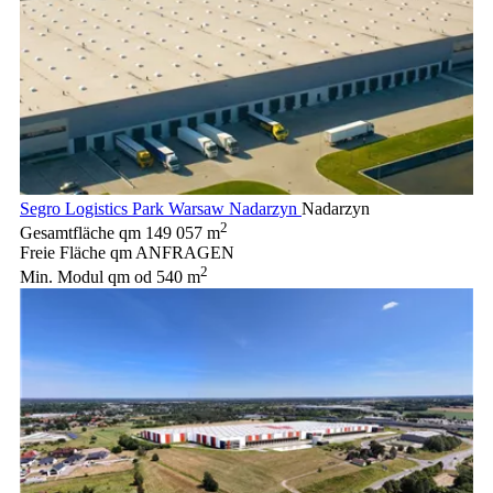
Segro Logistics Park Warsaw Nadarzyn
Nadarzyn
2
Gesamtfläche qm
149 057 m
Freie Fläche qm
ANFRAGEN
2
Min. Modul qm
od 540 m