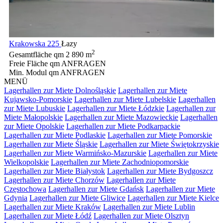
Krakowska 225
Łazy
2
Gesamtfläche qm
2 890 m
Freie Fläche qm
ANFRAGEN
Min. Modul qm
ANFRAGEN
MENÜ
Lagerhallen zur Miete Dolnośląskie
Lagerhallen zur Miete
Kujawsko-Pomorskie
Lagerhallen zur Miete Lubelskie
Lagerhallen
zur Miete Lubuskie
Lagerhallen zur Miete Łódzkie
Lagerhallen zur
Miete Małopolskie
Lagerhallen zur Miete Mazowieckie
Lagerhallen
zur Miete Opolskie
Lagerhallen zur Miete Podkarpackie
Lagerhallen zur Miete Podlaskie
Lagerhallen zur Miete Pomorskie
Lagerhallen zur Miete Śląskie
Lagerhallen zur Miete Świętokrzyskie
Lagerhallen zur Miete Warmińsko-Mazurskie
Lagerhallen zur Miete
Wielkopolskie
Lagerhallen zur Miete Zachodniopomorskie
Lagerhallen zur Miete Białystok
Lagerhallen zur Miete Bydgoszcz
Lagerhallen zur Miete Chorzów
Lagerhallen zur Miete
Częstochowa
Lagerhallen zur Miete Gdańsk
Lagerhallen zur Miete
Gdynia
Lagerhallen zur Miete Gliwice
Lagerhallen zur Miete Kielce
Lagerhallen zur Miete Kraków
Lagerhallen zur Miete Lublin
Lagerhallen zur Miete Łódź
Lagerhallen zur Miete Olsztyn