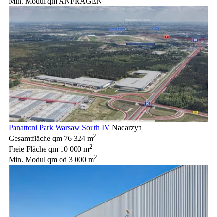
Min. Modul qm
ANFRAGEN
Panattoni Park Warsaw South IV
Nadarzyn
2
Gesamtfläche qm
76 324 m
2
Freie Fläche qm
10 000 m
2
Min. Modul qm
od 3 000 m