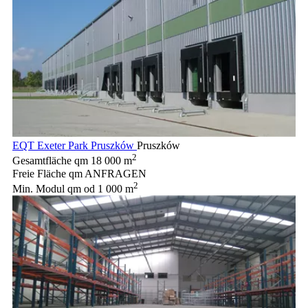
EQT Exeter Park Pruszków
Pruszków
2
Gesamtfläche qm
18 000 m
Freie Fläche qm
ANFRAGEN
2
Min. Modul qm
od 1 000 m