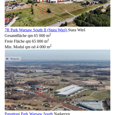
7R Park Warsaw South II (Stara Wieś)
Stara Wieś
2
Gesamtfläche qm
65 000 m
2
Freie Fläche qm
65 000 m
2
Min. Modul qm
od 4 000 m
Panattoni Park Warsaw South
Nadarzyn