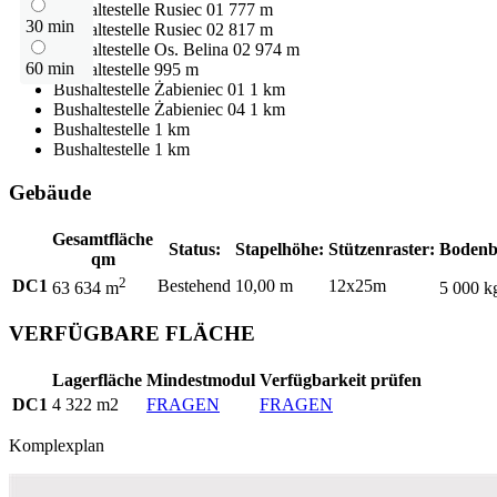
Bushaltestelle
Rusiec 01
777 m
30 min
Bushaltestelle
Rusiec 02
817 m
Bushaltestelle
Os. Belina 02
974 m
60 min
Bushaltestelle
995 m
Bushaltestelle
Żabieniec 01
1 km
Bushaltestelle
Żabieniec 04
1 km
Bushaltestelle
1 km
Bushaltestelle
1 km
Gebäude
Gesamtfläche
Status:
Stapelhöhe:
Stützenraster:
Bodenb
qm
2
DC1
Bestehend
10,00 m
12x25m
63 634 m
5 000 k
VERFÜGBARE FLÄCHE
Lagerfläche
Mindestmodul
Verfügbarkeit prüfen
DC1
4 322 m2
FRAGEN
FRAGEN
Komplexplan