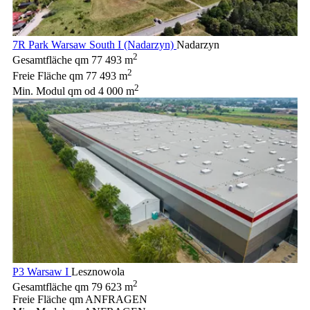
7R Park Warsaw South I (Nadarzyn)
Nadarzyn
2
Gesamtfläche qm
77 493 m
2
Freie Fläche qm
77 493 m
2
Min. Modul qm
od 4 000 m
P3 Warsaw I
Lesznowola
2
Gesamtfläche qm
79 623 m
Freie Fläche qm
ANFRAGEN