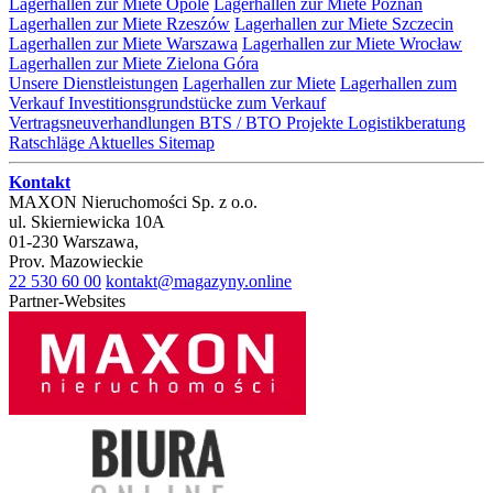
Lagerhallen zur Miete Opole
Lagerhallen zur Miete Poznań
Lagerhallen zur Miete Rzeszów
Lagerhallen zur Miete Szczecin
Lagerhallen zur Miete Warszawa
Lagerhallen zur Miete Wrocław
Lagerhallen zur Miete Zielona Góra
Unsere Dienstleistungen
Lagerhallen zur Miete
Lagerhallen zum
Verkauf
Investitionsgrundstücke zum Verkauf
Vertragsneuverhandlungen
BTS / BTO Projekte
Logistikberatung
Ratschläge
Aktuelles
Sitemap
Kontakt
MAXON Nieruchomości Sp. z o.o.
ul.
Skierniewicka 10A
01-230
Warszawa
,
Prov.
Mazowieckie
22 530 60 00
kontakt@magazyny.online
Partner-Websites