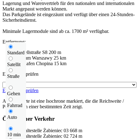
Lagerung und Warenvertrieb für den nationalen und internationalen
Markt angepasst werden können.
Das Parkgelände ist eingezäunt und verfügt über einen 24-Stunden-
Sicherheitsdienst.
Minimale Lagermodule sind ab ca. 1700 m² verfügbar.
Entfernung:
Schnellstraße
S8
200 m
Standard
centrum Warszawy
25 km
Flughafen
Chopina
15 km
Satellit
Entfernung prüfen
Straße
Entfernung prüfen
Gehen
Auf der Karte ist eine Isochrone markiert, die die Reichweite /
Fahrrad
Pendelzeit in einer bestimmten Zeit zeigt.
Auto
Öffentlicher Verkehr
Bushaltestelle
Żabieniec 03
668 m
10 min
Bushaltestelle
Żabieniec 02
724 m