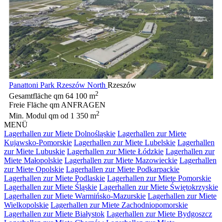
Panattoni Park Rzeszów North
Rzeszów
2
Gesamtfläche qm
64 100 m
Freie Fläche qm
ANFRAGEN
2
Min. Modul qm
od 1 350 m
MENÜ
Lagerhallen zur Miete Dolnośląskie
Lagerhallen zur Miete
Kujawsko-Pomorskie
Lagerhallen zur Miete Lubelskie
Lagerhallen
zur Miete Lubuskie
Lagerhallen zur Miete Łódzkie
Lagerhallen zur
Miete Małopolskie
Lagerhallen zur Miete Mazowieckie
Lagerhallen
zur Miete Opolskie
Lagerhallen zur Miete Podkarpackie
Lagerhallen zur Miete Podlaskie
Lagerhallen zur Miete Pomorskie
Lagerhallen zur Miete Śląskie
Lagerhallen zur Miete Świętokrzyskie
Lagerhallen zur Miete Warmińsko-Mazurskie
Lagerhallen zur Miete
Wielkopolskie
Lagerhallen zur Miete Zachodniopomorskie
Lagerhallen zur Miete Białystok
Lagerhallen zur Miete Bydgoszcz