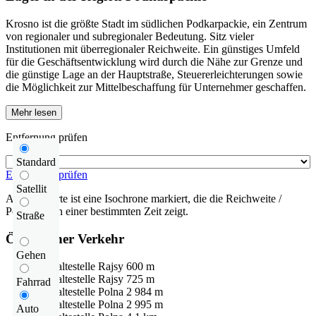
Krosno ist die größte Stadt im südlichen Podkarpackie, ein Zentrum
von regionaler und subregionaler Bedeutung. Sitz vieler
Institutionen mit überregionaler Reichweite. Ein günstiges Umfeld
für die Geschäftsentwicklung wird durch die Nähe zur Grenze und
die günstige Lage an der Hauptstraße, Steuererleichterungen sowie
die Möglichkeit zur Mittelbeschaffung für Unternehmer geschaffen.
Mehr lesen
Entfernung prüfen
Standard
Entfernung prüfen
Satellit
Auf der Karte ist eine Isochrone markiert, die die Reichweite /
Pendelzeit in einer bestimmten Zeit zeigt.
Straße
Öffentlicher Verkehr
Gehen
Bushaltestelle
Rajsy
600 m
Bushaltestelle
Rajsy
725 m
Fahrrad
Bushaltestelle
Polna 2
984 m
Bushaltestelle
Polna 2
995 m
Auto