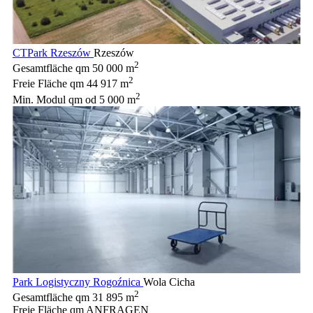
CTPark Rzeszów
Rzeszów
2
Gesamtfläche qm
50 000 m
2
Freie Fläche qm
44 917 m
2
Min. Modul qm
od 5 000 m
Park Logistyczny Rogoźnica
Wola Cicha
2
Gesamtfläche qm
31 895 m
Freie Fläche qm
ANFRAGEN