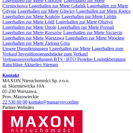
Lagerhallen zur Miete Chorzów
Lagerhallen zur Miete
Częstochowa
Lagerhallen zur Miete Gdańsk
Lagerhallen zur Miete
Gdynia
Lagerhallen zur Miete Gliwice
Lagerhallen zur Miete Kielce
Lagerhallen zur Miete Kraków
Lagerhallen zur Miete Lublin
Lagerhallen zur Miete Łódź
Lagerhallen zur Miete Olsztyn
Lagerhallen zur Miete Opole
Lagerhallen zur Miete Poznań
Lagerhallen zur Miete Rzeszów
Lagerhallen zur Miete Szczecin
Lagerhallen zur Miete Warszawa
Lagerhallen zur Miete Wrocław
Lagerhallen zur Miete Zielona Góra
Unsere Dienstleistungen
Lagerhallen zur Miete
Lagerhallen zum
Verkauf
Investitionsgrundstücke zum Verkauf
Vertragsneuverhandlungen
BTS / BTO Projekte
Logistikberatung
Ratschläge
Aktuelles
Sitemap
Kontakt
MAXON Nieruchomości Sp. z o.o.
ul.
Skierniewicka 10A
01-230
Warszawa
,
Prov.
Mazowieckie
22 530 60 00
kontakt@magazyny.online
Partner-Websites