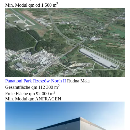
2
Min. Modul qm
od 1 500 m
Panattoni Park Rzeszów North II
Rudna Mała
2
Gesamtfläche qm
112 300 m
2
Freie Fläche qm
92 000 m
Min. Modul qm
ANFRAGEN