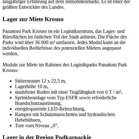
langjähriger Erfahrung auf dem Immobilienmarkt. Es ist einer der
größten Entwickler des Landes.
Lager zur Miete Krosno
Panattoni Park Krosno ist ein Logistikzentrum, das Lager- und
Büroflächen im östlichen Teil der Stadt anbietet. Die Fläche des
Parks wird über 36 000 m² umfassen. Jedes Modul kann an die
individuellen Bedürfnisse des potenziellen Mieters angepasst
werden.
Module zur Miete im Rahmen des Logistikparks Panattoni Park
Krosno:
Stützenraster 12 x 22,5 m,
Lagerhöhe 10 m,
staubfreier Boden mit einer Tragfähigkeit von 6 T / m²,
Sprinkleranlage vom Typ ESFR sowie erforderliche
Brandschutzausrüstung,
energiesparende LED-Beleuchtung,
Rampen mit Schutzmanschetten und hydraulischen
Hebebühnen,
Tore vom Niveau „0”.
Lager in der Region Podkarpackie