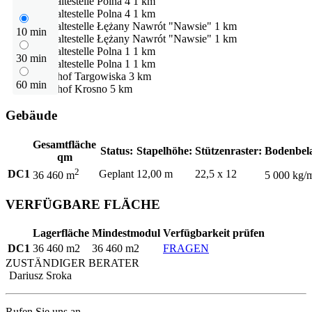
Bushaltestelle
Polna 4
1 km
Bushaltestelle
Polna 4
1 km
Bushaltestelle
Łężany Nawrót "Nawsie"
1 km
10 min
Bushaltestelle
Łężany Nawrót "Nawsie"
1 km
Bushaltestelle
Polna 1
1 km
30 min
Bushaltestelle
Polna 1
1 km
Bahnhof
Targowiska
3 km
60 min
Bahnhof
Krosno
5 km
Gebäude
Gesamtfläche
Status:
Stapelhöhe:
Stützenraster:
Bodenbel
qm
2
DC1
Geplant
12,00 m
22,5 x 12
36 460 m
5 000 kg/
VERFÜGBARE FLÄCHE
Lagerfläche
Mindestmodul
Verfügbarkeit prüfen
DC1
36 460 m2
36 460 m2
FRAGEN
ZUSTÄNDIGER BERATER
Dariusz Sroka
Rufen Sie uns an