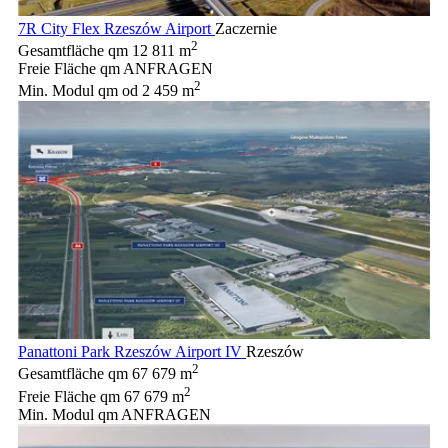
7R City Flex Rzeszów Airport
Zaczernie
2
Gesamtfläche qm
12 811 m
Freie Fläche qm
ANFRAGEN
2
Min. Modul qm
od 2 459 m
Panattoni Park Rzeszów Airport IV
Rzeszów
2
Gesamtfläche qm
67 679 m
2
Freie Fläche qm
67 679 m
Min. Modul qm
ANFRAGEN