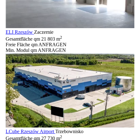
ELI Rzeszów
Zaczernie
2
Gesamtfläche qm
21 803 m
Freie Fläche qm
ANFRAGEN
Min. Modul qm
ANFRAGEN
LCube Rzeszów Airport
Trzebownisko
2
Gesamtfläche qm
27 730 m