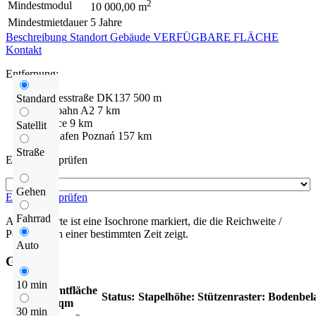
2
Mindestmodul
10 000,00 m
Mindestmietdauer
5 Jahre
Beschreibung
Standort
Gebäude
VERFÜGBARE FLÄCHE
Kontakt
Entfernung:
Bundesstraße
DK137
500 m
Standard
Autobahn
A2
7 km
Słubice
9 km
Satellit
Flughafen
Poznań
157 km
Straße
Entfernung prüfen
Gehen
Entfernung prüfen
Fahrrad
Auf der Karte ist eine Isochrone markiert, die die Reichweite /
Pendelzeit in einer bestimmten Zeit zeigt.
Auto
Gebäude
10 min
Gesamtfläche
Status:
Stapelhöhe:
Stützenraster:
Bodenbel
qm
30 min