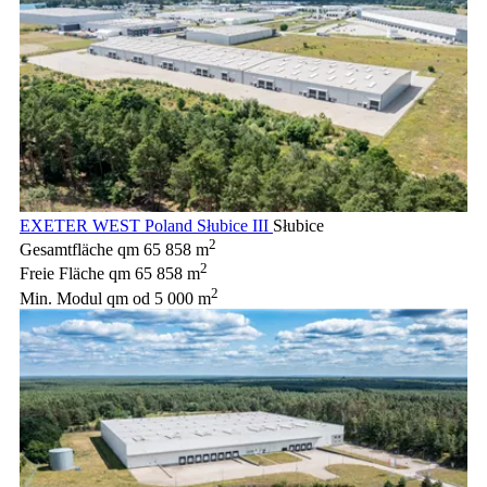
EXETER WEST Poland Słubice III
Słubice
2
Gesamtfläche qm
65 858 m
2
Freie Fläche qm
65 858 m
2
Min. Modul qm
od 5 000 m