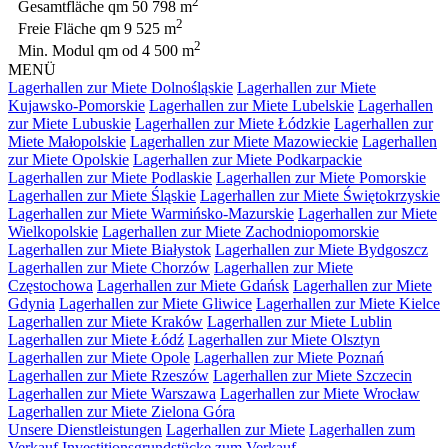
2
Gesamtfläche qm
50 798 m
2
Freie Fläche qm
9 525 m
2
Min. Modul qm
od 4 500 m
MENÜ
Lagerhallen zur Miete Dolnośląskie
Lagerhallen zur Miete
Kujawsko-Pomorskie
Lagerhallen zur Miete Lubelskie
Lagerhallen
zur Miete Lubuskie
Lagerhallen zur Miete Łódzkie
Lagerhallen zur
Miete Małopolskie
Lagerhallen zur Miete Mazowieckie
Lagerhallen
zur Miete Opolskie
Lagerhallen zur Miete Podkarpackie
Lagerhallen zur Miete Podlaskie
Lagerhallen zur Miete Pomorskie
Lagerhallen zur Miete Śląskie
Lagerhallen zur Miete Świętokrzyskie
Lagerhallen zur Miete Warmińsko-Mazurskie
Lagerhallen zur Miete
Wielkopolskie
Lagerhallen zur Miete Zachodniopomorskie
Lagerhallen zur Miete Białystok
Lagerhallen zur Miete Bydgoszcz
Lagerhallen zur Miete Chorzów
Lagerhallen zur Miete
Częstochowa
Lagerhallen zur Miete Gdańsk
Lagerhallen zur Miete
Gdynia
Lagerhallen zur Miete Gliwice
Lagerhallen zur Miete Kielce
Lagerhallen zur Miete Kraków
Lagerhallen zur Miete Lublin
Lagerhallen zur Miete Łódź
Lagerhallen zur Miete Olsztyn
Lagerhallen zur Miete Opole
Lagerhallen zur Miete Poznań
Lagerhallen zur Miete Rzeszów
Lagerhallen zur Miete Szczecin
Lagerhallen zur Miete Warszawa
Lagerhallen zur Miete Wrocław
Lagerhallen zur Miete Zielona Góra
Unsere Dienstleistungen
Lagerhallen zur Miete
Lagerhallen zum
Verkauf
Investitionsgrundstücke zum Verkauf