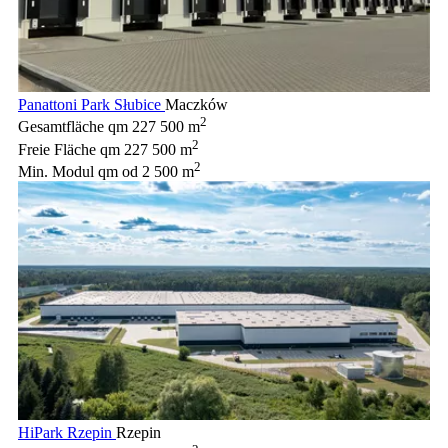
Panattoni Park Słubice
Maczków
2
Gesamtfläche qm
227 500 m
2
Freie Fläche qm
227 500 m
2
Min. Modul qm
od 2 500 m
HiPark Rzepin
Rzepin