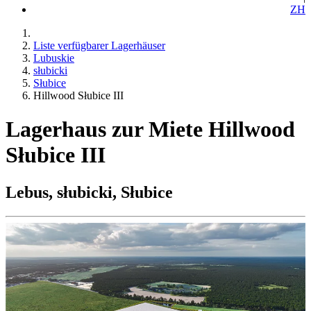
ZH
Liste verfügbarer Lagerhäuser
Lubuskie
słubicki
Słubice
Hillwood Słubice III
Lagerhaus zur Miete Hillwood
Słubice III
Lebus, słubicki, Słubice