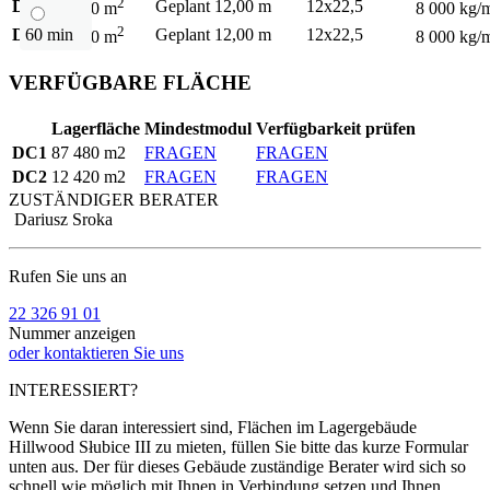
2
DC1
Geplant
12,00 m
12x22,5
87 480 m
8 000 kg/
2
60 min
DC2
Geplant
12,00 m
12x22,5
12 420 m
8 000 kg/
VERFÜGBARE FLÄCHE
Lagerfläche
Mindestmodul
Verfügbarkeit prüfen
DC1
87 480 m2
FRAGEN
FRAGEN
DC2
12 420 m2
FRAGEN
FRAGEN
ZUSTÄNDIGER BERATER
Dariusz Sroka
Rufen Sie uns an
22 326 91 01
Nummer anzeigen
oder kontaktieren Sie uns
INTERESSIERT?
Wenn Sie daran interessiert sind, Flächen im Lagergebäude
Hillwood Słubice III zu mieten, füllen Sie bitte das kurze Formular
unten aus. Der für dieses Gebäude zuständige Berater wird sich so
schnell wie möglich mit Ihnen in Verbindung setzen und Ihnen