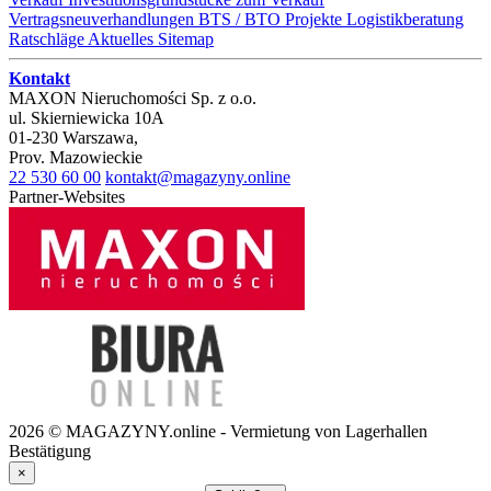
Vertragsneuverhandlungen
BTS / BTO Projekte
Logistikberatung
Ratschläge
Aktuelles
Sitemap
Kontakt
MAXON Nieruchomości Sp. z o.o.
ul.
Skierniewicka 10A
01-230
Warszawa
,
Prov.
Mazowieckie
22 530 60 00
kontakt@magazyny.online
Partner-Websites
2026 © MAGAZYNY.online - Vermietung von Lagerhallen
Bestätigung
×