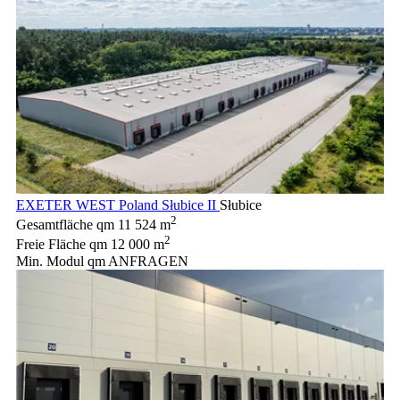
EXETER WEST Poland Słubice II
Słubice
2
Gesamtfläche qm
11 524 m
2
Freie Fläche qm
12 000 m
Min. Modul qm
ANFRAGEN