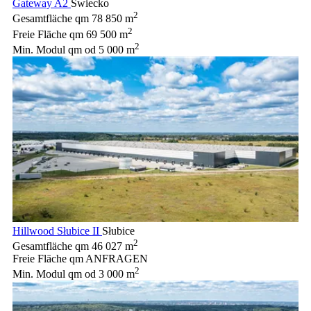
Gateway A2
Świecko
2
Gesamtfläche qm
78 850 m
2
Freie Fläche qm
69 500 m
2
Min. Modul qm
od 5 000 m
Hillwood Słubice II
Słubice
2
Gesamtfläche qm
46 027 m
Freie Fläche qm
ANFRAGEN
2
Min. Modul qm
od 3 000 m