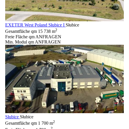
EXETER West Poland Słubice I
Słubice
2
Gesamtfläche qm
15 738 m
Freie Fläche qm
ANFRAGEN
Min. Modul qm
ANFRAGEN
Słubice
Słubice
2
Gesamtfläche qm
1 700 m
2