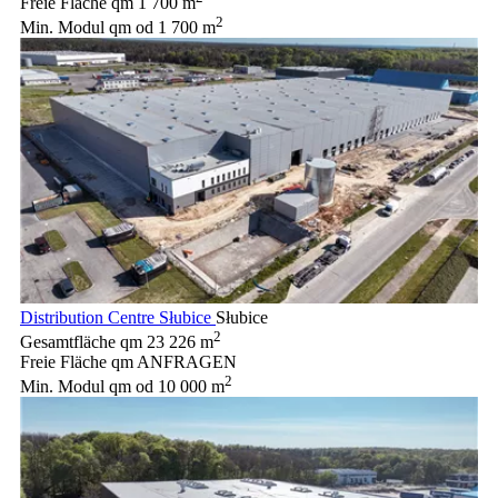
Freie Fläche qm
1 700 m
2
Min. Modul qm
od 1 700 m
Distribution Centre Słubice
Słubice
2
Gesamtfläche qm
23 226 m
Freie Fläche qm
ANFRAGEN
2
Min. Modul qm
od 10 000 m