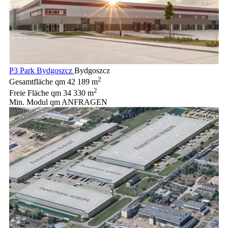
P3 Park Bydgoszcz
Bydgoszcz
2
Gesamtfläche qm
42 189 m
2
Freie Fläche qm
34 330 m
Min. Modul qm
ANFRAGEN