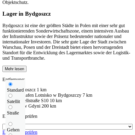
Objektschutz.
Lager in Bydgoszcz
Bydgoszcz ist eine der größten Städte in Polen mit einer sehr gut
funktionierenden Sonderwirtschaftszone, einem intensiven Ausbau
der Infrastruktur sowie der Präsenz bedeutender nationaler und
internationaler Investoren. Die sehr gute Lage der Stadt zwischen
Warschau, Posen und der Dreistadt bietet einen hervorragenden
Standort für die Entwicklung des Lagermarktes sowie der Logistik-
und Transportbranche.
Mehr lesen
Entfernung:
Bydgoszcz
1 km
Standard
Flughafen
Lotnisko w Bydgoszczy
7 km
Schnellstraße
S10
10 km
Satellit
Port w Gdyni
200 km
Straße
Entfernung prüfen
Gehen
Entfernung prüfen