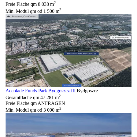
2
Freie Fläche qm
8 038 m
2
Min. Modul qm
od 1 500 m
Accolade Funds Park Bydgoszcz III
Bydgoszcz
2
Gesamtfläche qm
47 281 m
Freie Fläche qm
ANFRAGEN
2
Min. Modul qm
od 3 000 m