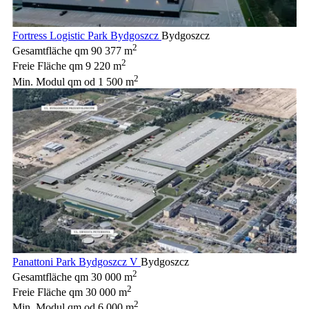
Fortress Logistic Park Bydgoszcz
Bydgoszcz
2
Gesamtfläche qm
90 377 m
2
Freie Fläche qm
9 220 m
2
Min. Modul qm
od 1 500 m
Panattoni Park Bydgoszcz V
Bydgoszcz
2
Gesamtfläche qm
30 000 m
2
Freie Fläche qm
30 000 m
2
Min. Modul qm
od 6 000 m