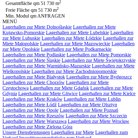
2
Gesamtfläche qm
51 730 m
2
Freie Fläche qm
51 730 m
Min. Modul qm
ANFRAGEN
MENÜ
Lagerhallen zur Miete Dolnośląskie
Lagerhallen zur Miete
Kujawsko-Pomorskie
Lagerhallen zur Miete Lubelskie
Lagerhallen
zur Miete Lubuskie
Lagerhallen zur Miete Łódzkie
Lagerhallen zur
Miete Małopolskie
Lagerhallen zur Miete Mazowieckie
Lagerhallen
zur Miete Opolskie
Lagerhallen zur Miete Podkarpackie
Lagerhallen zur Miete Podlaskie
Lagerhallen zur Miete Pomorskie
Lagerhallen zur Miete Śląskie
Lagerhallen zur Miete Świętokrzyskie
Lagerhallen zur Miete Warmińsko-Mazurskie
Lagerhallen zur Miete
Wielkopolskie
Lagerhallen zur Miete Zachodniopomorskie
Lagerhallen zur Miete Białystok
Lagerhallen zur Miete Bydgoszcz
Lagerhallen zur Miete Chorzów
Lagerhallen zur Miete
Częstochowa
Lagerhallen zur Miete Gdańsk
Lagerhallen zur Miete
Gdynia
Lagerhallen zur Miete Gliwice
Lagerhallen zur Miete Kielce
Lagerhallen zur Miete Kraków
Lagerhallen zur Miete Lublin
Lagerhallen zur Miete Łódź
Lagerhallen zur Miete Olsztyn
Lagerhallen zur Miete Opole
Lagerhallen zur Miete Poznań
Lagerhallen zur Miete Rzeszów
Lagerhallen zur Miete Szczecin
Lagerhallen zur Miete Warszawa
Lagerhallen zur Miete Wrocław
Lagerhallen zur Miete Zielona Góra
Unsere Dienstleistungen
Lagerhallen zur Miete
Lagerhallen zum
Verkauf
Investitionsgrundstücke zum Verkauf