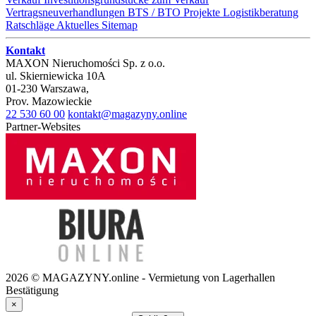
Vertragsneuverhandlungen
BTS / BTO Projekte
Logistikberatung
Ratschläge
Aktuelles
Sitemap
Kontakt
MAXON Nieruchomości Sp. z o.o.
ul.
Skierniewicka 10A
01-230
Warszawa
,
Prov.
Mazowieckie
22 530 60 00
kontakt@magazyny.online
Partner-Websites
2026 © MAGAZYNY.online - Vermietung von Lagerhallen
Bestätigung
×