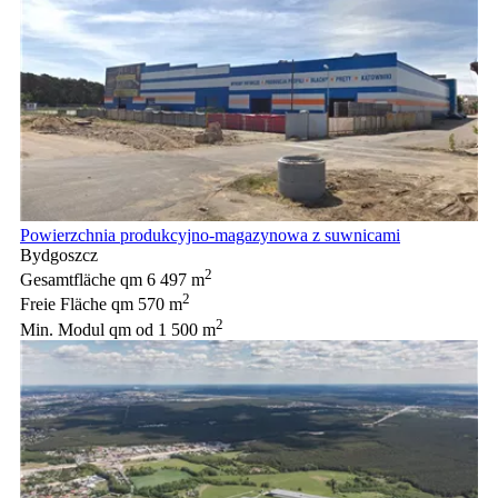
Powierzchnia produkcyjno-magazynowa z suwnicami
Bydgoszcz
2
Gesamtfläche qm
6 497 m
2
Freie Fläche qm
570 m
2
Min. Modul qm
od 1 500 m