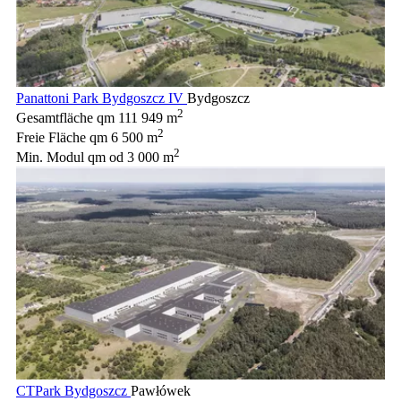
Panattoni Park Bydgoszcz IV
Bydgoszcz
2
Gesamtfläche qm
111 949 m
2
Freie Fläche qm
6 500 m
2
Min. Modul qm
od 3 000 m
CTPark Bydgoszcz
Pawłówek