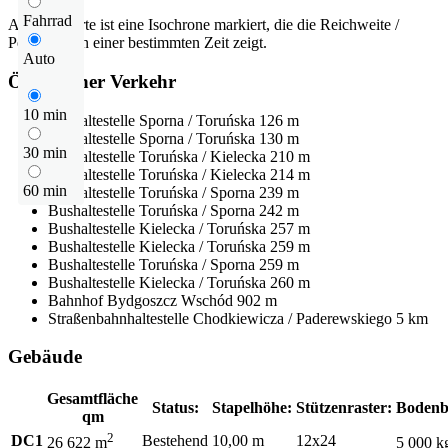
Fahrrad
Auf der Karte ist eine Isochrone markiert, die die Reichweite /
Pendelzeit in einer bestimmten Zeit zeigt.
Auto
Öffentlicher Verkehr
10 min
Bushaltestelle
Sporna / Toruńska
126 m
Bushaltestelle
Sporna / Toruńska
130 m
30 min
Bushaltestelle
Toruńska / Kielecka
210 m
Bushaltestelle
Toruńska / Kielecka
214 m
60 min
Bushaltestelle
Toruńska / Sporna
239 m
Bushaltestelle
Toruńska / Sporna
242 m
Bushaltestelle
Kielecka / Toruńska
257 m
Bushaltestelle
Kielecka / Toruńska
259 m
Bushaltestelle
Toruńska / Sporna
259 m
Bushaltestelle
Kielecka / Toruńska
260 m
Bahnhof
Bydgoszcz Wschód
902 m
Straßenbahnhaltestelle
Chodkiewicza / Paderewskiego
5 km
Gebäude
Gesamtfläche
Status:
Stapelhöhe:
Stützenraster:
Bodenb
qm
2
DC1
Bestehend
10,00 m
12x24
26 622 m
5 000 k