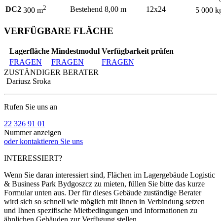
2
DC2
Bestehend
8,00 m
12x24
300 m
5 000 k
VERFÜGBARE FLÄCHE
Lagerfläche
Mindestmodul
Verfügbarkeit prüfen
FRAGEN
FRAGEN
FRAGEN
ZUSTÄNDIGER BERATER
Dariusz Sroka
Rufen Sie uns an
22 326 91 01
Nummer anzeigen
oder kontaktieren Sie uns
INTERESSIERT?
Wenn Sie daran interessiert sind, Flächen im Lagergebäude Logistic
& Business Park Bydgoszcz zu mieten, füllen Sie bitte das kurze
Formular unten aus. Der für dieses Gebäude zuständige Berater
wird sich so schnell wie möglich mit Ihnen in Verbindung setzen
und Ihnen spezifische Mietbedingungen und Informationen zu
ähnlichen Gebäuden zur Verfügung stellen.