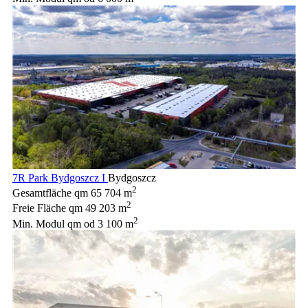
7R Park Bydgoszcz I
Bydgoszcz
2
Gesamtfläche qm
65 704 m
2
Freie Fläche qm
49 203 m
2
Min. Modul qm
od 3 100 m