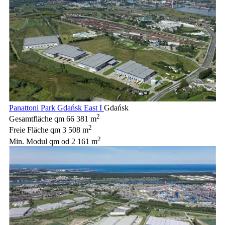
Panattoni Park Gdańsk East I
Gdańsk
2
Gesamtfläche qm
66 381 m
2
Freie Fläche qm
3 508 m
2
Min. Modul qm
od 2 161 m