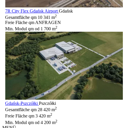
7R City Flex Gdańsk Airport
Gdańsk
2
Gesamtfläche qm
10 341 m
Freie Fläche qm
ANFRAGEN
2
Min. Modul qm
od 1 700 m
Gdańsk-Pszczółki
Pszczółki
2
Gesamtfläche qm
28 420 m
2
Freie Fläche qm
3 420 m
2
Min. Modul qm
od 4 200 m
MENÜ