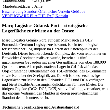
Mindestmodul
3 400,00 m
Mindestmietdauer
5 Jahre
Beschreibung
Standort
Öffentlicher Verkehr
Gebäude
VERFÜGBARE FLÄCHE
FAQ
Kontakt
Marq Logistics Gdańsk Port – strategische
Lagerfläche zur Miete an der Ostsee
Marq Logistics Gdańsk Port, auf dem Markt auch als GLP
Pomorskie Centrum Logistyczne bekannt, ist ein technologisch
fortschrittlicher Logistikpark im Herzen des Knotenpunkts der
Dreistadt. Dieser beeindruckende Komplex, der vom renommierten
Entwickler Goodman realisiert wurde, besteht aus fünf
unabhängigen Gebäuden mit einer Gesamtfläche von über 188.000
Quadratmetern. Als repräsentatives Lager in Gdańsk zieht das
Objekt führende Unternehmen der TSL-Branche, des E-Commerce
sowie Betreiber der Seelogistik an. Derzeit ist diese erstklassige
Lagerfläche zur Miete in den Gebäuden DC1 und DC4 verfügbar
und bietet flexible Anpassungsmöglichkeiten für neue Mieter. Die
übrigen Objekte (DC2, DC3, DC5) sind vollständig vermarktet, was
das enorme Vertrauen des Marktes in diesen prestigeträchtigen
Standort deutlich unterstreicht.
Technische Spezifikation und Ausbaustandard