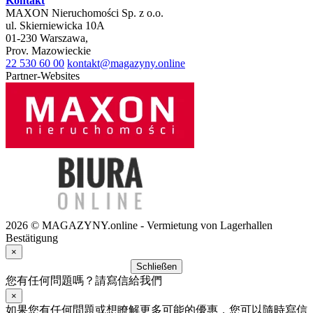
Kontakt
MAXON Nieruchomości Sp. z o.o.
ul.
Skierniewicka 10A
01-230
Warszawa
,
Prov.
Mazowieckie
22 530 60 00
kontakt@magazyny.online
Partner-Websites
2026 © MAGAZYNY.online - Vermietung von Lagerhallen
Bestätigung
×
Schließen
您有任何問題嗎？請寫信給我們
×
如果您有任何問題或想瞭解更多可能的優惠，您可以隨時寫信