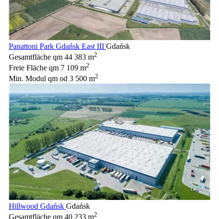
Panattoni Park Gdańsk East III
Gdańsk
2
Gesamtfläche qm
44 383 m
2
Freie Fläche qm
7 109 m
2
Min. Modul qm
od 3 500 m
Hillwood Gdańsk
Gdańsk
2
Gesamtfläche qm
40 233 m