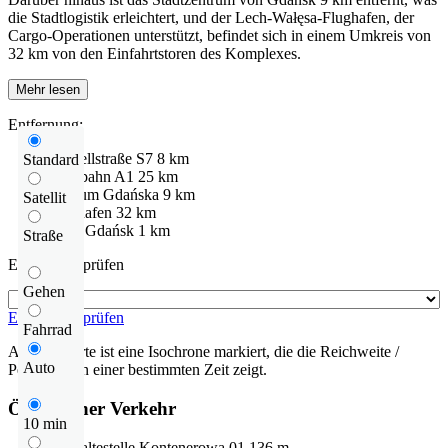
die Stadtlogistik erleichtert, und der Lech-Wałęsa-Flughafen, der
Cargo-Operationen unterstützt, befindet sich in einem Umkreis von
32 km von den Einfahrtstoren des Komplexes.
Mehr lesen
Entfernung:
Schnellstraße
S7
8 km
Standard
Autobahn
A1
25 km
centrum Gdańska
9 km
Satellit
Flughafen
32 km
DTC Gdańsk
1 km
Straße
Entfernung prüfen
Gehen
Entfernung prüfen
Fahrrad
Auf der Karte ist eine Isochrone markiert, die die Reichweite /
Auto
Pendelzeit in einer bestimmten Zeit zeigt.
Öffentlicher Verkehr
10 min
Bushaltestelle
Kontenerowa 01
136 m