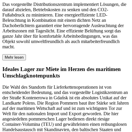
Das vorgestellte Distributionszentrum implementiert Lösungen, die
darauf abzielen, Betriebskosten zu senken und den CO2-
Fußabdruck zu minimieren. Eine energieeffiziente LED-
Beleuchtung in Kombination mit einem dichten Netz an
Dachoberlichtern garantiert eine hervorragende Ausleuchtung der
Arbeitszonen mit Tageslicht. Eine effiziente Belüftung sorgt das
ganze Jahr über für komfortable Arbeitsbedingungen, was das
Objekt sowohl umweltfreundlich als auch mitarbeiterfreundlich
macht.
Mehr lesen
Ideales Lager zur Miete im Herzen des maritimen
Umschlagknotenpunkts
Die Wahl des Standorts für Lieferkettenoperationen ist von
entscheidender Bedeutung, und das vorgestellte Logistikzentrum an
der Straße Kontenerowa in Gdańsk ist ein absolutes Unikat auf der
Landkarte Polens. Die Region Pommern baut ihre Stärke seit Jahren
auf der maritimen Wirtschaft auf und ist zum wichtigsten Tor zur
Welt für den nationalen Import und Export geworden. Die hier
angesiedelten pommerschen Lager bedienen direkt riesige
Container-Volumina (TEU) und gewährleisten einen reibungslosen
Handelsaustausch mit Skandinavien, den baltischen Staaten und