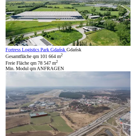
Fortress Logistics Park Gdańsk
Gdańsk
2
Gesamtfläche qm
101 664 m
2
Freie Fläche qm
78 547 m
Min. Modul qm
ANFRAGEN