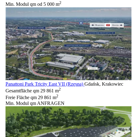
2
Min. Modul qm
od 5 000 m
Panattoni Park Tricity East VII (Rzęsna)
Gdańsk, Krakowiec
2
Gesamtfläche qm
29 861 m
2
Freie Fläche qm
29 861 m
Min. Modul qm
ANFRAGEN