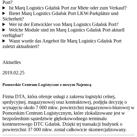
Port?
Ist Marq Logistics Gdańsk Port zur Miete oder zum Verkauf?
Bietet Marq Logistics Gdańsk Port LKW-Parkplätze und
Sicherheit?
Wer ist der Entwickler von Marq Logistics Gdańsk Port?
Welche Module sind im Marq Logistics Gdańsk Port aktuell
verfügbar?
Wann wurde das Angebot für Marq Logistics Gdańsk Port
zuletzt aktualisiert?
Aktuelles
2019.02.25
Pomorskie Centrum Logistyczne z nowym Najemcą
Firma DTA, która oferuje usługi z zakresu logistyki celnej,
spedycyjnej, magazynowej oraz kontraktowej, podjęła decyzję o
wynajęciu około 7 000 mkw. powierzchni magazynowo-biurowej w
Pomorskim Centrum Logistycznym, które zlokalizowane jest w
bezpośrednim sąsiedztwie głębokowodnego terminalu
kontenerowego DTC Gdańsk. Dzięki tej transakcji budynek o
powierzchni 37 000 mkw. został całkowicie skomercjalizowany.