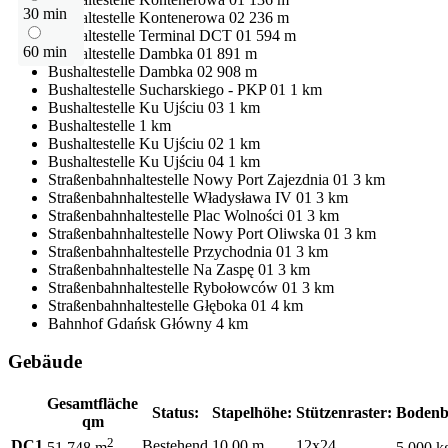
30 min
Bushaltestelle
Kontenerowa 02
236 m
Bushaltestelle
Terminal DCT 01
594 m
60 min
Bushaltestelle
Dambka 01
891 m
Bushaltestelle
Dambka 02
908 m
Bushaltestelle
Sucharskiego - PKP 01
1 km
Bushaltestelle
Ku Ujściu 03
1 km
Bushaltestelle
1 km
Bushaltestelle
Ku Ujściu 02
1 km
Bushaltestelle
Ku Ujściu 04
1 km
Straßenbahnhaltestelle
Nowy Port Zajezdnia 01
3 km
Straßenbahnhaltestelle
Władysława IV 01
3 km
Straßenbahnhaltestelle
Plac Wolności 01
3 km
Straßenbahnhaltestelle
Nowy Port Oliwska 01
3 km
Straßenbahnhaltestelle
Przychodnia 01
3 km
Straßenbahnhaltestelle
Na Zaspę 01
3 km
Straßenbahnhaltestelle
Rybołowców 01
3 km
Straßenbahnhaltestelle
Głęboka 01
4 km
Bahnhof
Gdańsk Główny
4 km
Gebäude
Gesamtfläche
Status:
Stapelhöhe:
Stützenraster:
Bodenb
qm
2
DC1
Bestehend
10,00 m
12x24
51 748 m
5 000 k