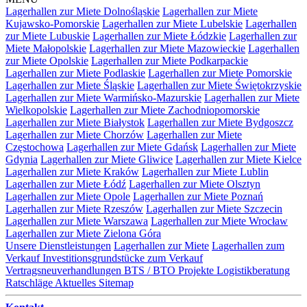
Lagerhallen zur Miete Dolnośląskie
Lagerhallen zur Miete
Kujawsko-Pomorskie
Lagerhallen zur Miete Lubelskie
Lagerhallen
zur Miete Lubuskie
Lagerhallen zur Miete Łódzkie
Lagerhallen zur
Miete Małopolskie
Lagerhallen zur Miete Mazowieckie
Lagerhallen
zur Miete Opolskie
Lagerhallen zur Miete Podkarpackie
Lagerhallen zur Miete Podlaskie
Lagerhallen zur Miete Pomorskie
Lagerhallen zur Miete Śląskie
Lagerhallen zur Miete Świętokrzyskie
Lagerhallen zur Miete Warmińsko-Mazurskie
Lagerhallen zur Miete
Wielkopolskie
Lagerhallen zur Miete Zachodniopomorskie
Lagerhallen zur Miete Białystok
Lagerhallen zur Miete Bydgoszcz
Lagerhallen zur Miete Chorzów
Lagerhallen zur Miete
Częstochowa
Lagerhallen zur Miete Gdańsk
Lagerhallen zur Miete
Gdynia
Lagerhallen zur Miete Gliwice
Lagerhallen zur Miete Kielce
Lagerhallen zur Miete Kraków
Lagerhallen zur Miete Lublin
Lagerhallen zur Miete Łódź
Lagerhallen zur Miete Olsztyn
Lagerhallen zur Miete Opole
Lagerhallen zur Miete Poznań
Lagerhallen zur Miete Rzeszów
Lagerhallen zur Miete Szczecin
Lagerhallen zur Miete Warszawa
Lagerhallen zur Miete Wrocław
Lagerhallen zur Miete Zielona Góra
Unsere Dienstleistungen
Lagerhallen zur Miete
Lagerhallen zum
Verkauf
Investitionsgrundstücke zum Verkauf
Vertragsneuverhandlungen
BTS / BTO Projekte
Logistikberatung
Ratschläge
Aktuelles
Sitemap