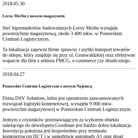
2018.05.30
Leroy Merlin z nowym magazynem
Sieć hipermarketów budownlanych-Leroy Merlin wynajęła
powierzchnię magazynową, około 3 400 mkw. w Pomorskim
Centrum Logistycznym.
Ta lokalizacja zapewni firmie sprawny i szybki transport towarów
do sklepu, który znajduje się przy ul. Grunwaldzkiej oraz efektywne
wsparcie dla firm z sektora FMCG, e-commerce czy detalicznego.
2018.04.27
Pomorskie Centrum Logistyczne z nowym Najemcą
Firma DSV Solutions, która jest operatorem zaawansowanych
rozwiązań logistyki kontenerowej, wynajęła 9 000 mkw.
powierzchni magazynowej w Pomorskim Centrum Logistycznym.
Jednym z czynników przemawiającym za wyborem obiektu
należącego do dewelopera Goodman jest bardzo dobra lokalizacja.
Inwestycja położona jest bezpośrednio przy terminalu
kontenerowym DCT i w sąsiedztwie autostrady A1 oraz drogi