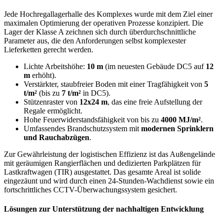
Jede Hochregallagerhalle des Komplexes wurde mit dem Ziel einer
maximalen Optimierung der operativen Prozesse konzipiert. Die
Lager der Klasse A zeichnen sich durch überdurchschnittliche
Parameter aus, die den Anforderungen selbst komplexester
Lieferketten gerecht werden.
Lichte Arbeitshöhe:
10 m
(im neuesten Gebäude DC5 auf
12
m
erhöht).
Verstärkter, staubfreier Boden mit einer Tragfähigkeit von
5
t/m²
(bis zu
7 t/m²
in DC5).
Stützenraster von
12x24 m
, das eine freie Aufstellung der
Regale ermöglicht.
Hohe Feuerwiderstandsfähigkeit von bis zu
4000 MJ/m²
.
Umfassendes Brandschutzsystem mit
modernen Sprinklern
und Rauchabzügen
.
Zur Gewährleistung der logistischen Effizienz ist das Außengelände
mit geräumigen Rangierflächen und dedizierten Parkplätzen für
Lastkraftwagen (TIR) ausgestattet. Das gesamte Areal ist solide
eingezäunt und wird durch einen 24-Stunden-Wachdienst sowie ein
fortschrittliches CCTV-Überwachungssystem gesichert.
Lösungen zur Unterstützung der nachhaltigen Entwicklung