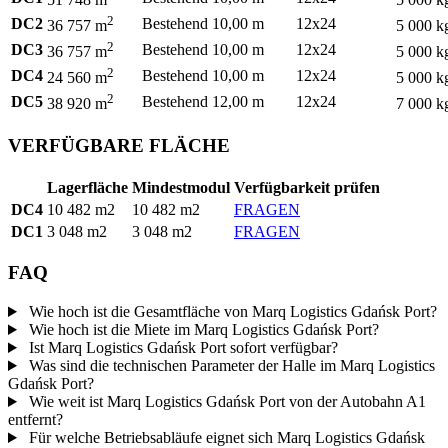
2
DC2
Bestehend
10,00 m
12x24
36 757 m
5 000 k
2
DC3
Bestehend
10,00 m
12x24
36 757 m
5 000 k
2
DC4
Bestehend
10,00 m
12x24
24 560 m
5 000 k
2
DC5
Bestehend
12,00 m
12x24
38 920 m
7 000 k
VERFÜGBARE FLÄCHE
Lagerfläche
Mindestmodul
Verfügbarkeit prüfen
DC4
10 482 m2
10 482 m2
FRAGEN
DC1
3 048 m2
3 048 m2
FRAGEN
FAQ
Wie hoch ist die Gesamtfläche von Marq Logistics Gdańsk Port?
Wie hoch ist die Miete im Marq Logistics Gdańsk Port?
Ist Marq Logistics Gdańsk Port sofort verfügbar?
Was sind die technischen Parameter der Halle im Marq Logistics
Gdańsk Port?
Wie weit ist Marq Logistics Gdańsk Port von der Autobahn A1
entfernt?
Für welche Betriebsabläufe eignet sich Marq Logistics Gdańsk