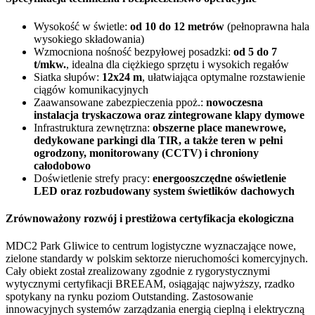
Wysokość w świetle:
od 10 do 12 metrów
(pełnoprawna hala
wysokiego składowania)
Wzmocniona nośność bezpyłowej posadzki:
od 5 do 7
t/mkw.
, idealna dla ciężkiego sprzętu i wysokich regałów
Siatka słupów:
12x24 m
, ułatwiająca optymalne rozstawienie
ciągów komunikacyjnych
Zaawansowane zabezpieczenia ppoż.:
nowoczesna
instalacja tryskaczowa oraz zintegrowane klapy dymowe
Infrastruktura zewnętrzna:
obszerne place manewrowe,
dedykowane parkingi dla TIR, a także teren w pełni
ogrodzony, monitorowany (CCTV) i chroniony
całodobowo
Doświetlenie strefy pracy:
energooszczędne oświetlenie
LED oraz rozbudowany system świetlików dachowych
Zrównoważony rozwój i prestiżowa certyfikacja ekologiczna
MDC2 Park Gliwice to centrum logistyczne wyznaczające nowe,
zielone standardy w polskim sektorze nieruchomości komercyjnych.
Cały obiekt został zrealizowany zgodnie z rygorystycznymi
wytycznymi certyfikacji BREEAM, osiągając najwyższy, rzadko
spotykany na rynku poziom Outstanding. Zastosowanie
innowacyjnych systemów zarządzania energią cieplną i elektryczną