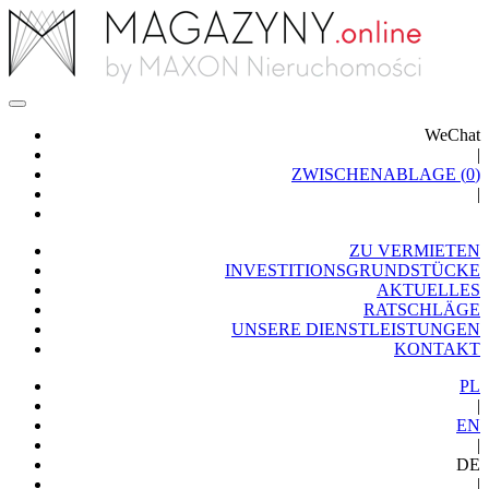
WeChat
|
ZWISCHENABLAGE (
0
)
|
ZU VERMIETEN
INVESTITIONSGRUNDSTÜCKE
AKTUELLES
RATSCHLÄGE
UNSERE DIENSTLEISTUNGEN
KONTAKT
PL
|
EN
|
DE
|