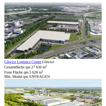
Gliwice Logistics Center
Gliwice
2
Gesamtfläche qm
27 636 m
2
Freie Fläche qm
5 628 m
Min. Modul qm
ANFRAGEN