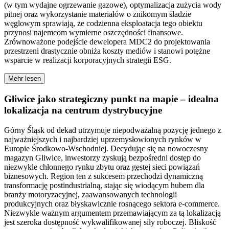
(w tym wydajne ogrzewanie gazowe), optymalizacja zużycia wody
pitnej oraz wykorzystanie materiałów o znikomym śladzie
węglowym sprawiają, że codzienna eksploatacja tego obiektu
przynosi najemcom wymierne oszczędności finansowe.
Zrównoważone podejście dewelopera MDC2 do projektowania
przestrzeni drastycznie obniża koszty mediów i stanowi potężne
wsparcie w realizacji korporacyjnych strategii ESG.
Mehr lesen
Gliwice jako strategiczny punkt na mapie – idealna
lokalizacja na centrum dystrybucyjne
Górny Śląsk od dekad utrzymuje niepodważalną pozycję jednego z
najważniejszych i najbardziej uprzemysłowionych rynków w
Europie Środkowo-Wschodniej. Decydując się na nowoczesny
magazyn Gliwice, inwestorzy zyskują bezpośredni dostęp do
niezwykle chłonnego rynku zbytu oraz gęstej sieci powiązań
biznesowych. Region ten z sukcesem przechodzi dynamiczną
transformację postindustrialną, stając się wiodącym hubem dla
branży motoryzacyjnej, zaawansowanych technologii
produkcyjnych oraz błyskawicznie rosnącego sektora e-commerce.
Niezwykle ważnym argumentem przemawiającym za tą lokalizacją
jest szeroka dostępność wykwalifikowanej siły roboczej. Bliskość