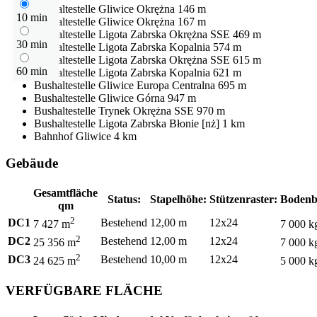
Bushaltestelle
Gliwice Okrężna
146 m
10 min
Bushaltestelle
Gliwice Okrężna
167 m
Bushaltestelle
Ligota Zabrska Okrężna SSE
469 m
30 min
Bushaltestelle
Ligota Zabrska Kopalnia
574 m
Bushaltestelle
Ligota Zabrska Okrężna SSE
615 m
60 min
Bushaltestelle
Ligota Zabrska Kopalnia
621 m
Bushaltestelle
Gliwice Europa Centralna
695 m
Bushaltestelle
Gliwice Górna
947 m
Bushaltestelle
Trynek Okrężna SSE
970 m
Bushaltestelle
Ligota Zabrska Błonie [nż]
1 km
Bahnhof
Gliwice
4 km
Gebäude
Gesamtfläche
Status:
Stapelhöhe:
Stützenraster:
Bodenb
qm
2
DC1
Bestehend
12,00 m
12x24
7 427 m
7 000 k
2
DC2
Bestehend
12,00 m
12x24
25 356 m
7 000 k
2
DC3
Bestehend
10,00 m
12x24
24 625 m
5 000 k
VERFÜGBARE FLÄCHE