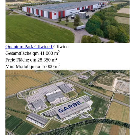
Quantum Park Gliwice I
Gliwice
2
Gesamtfläche qm
41 000 m
2
Freie Fläche qm
28 350 m
2
Min. Modul qm
od 5 000 m