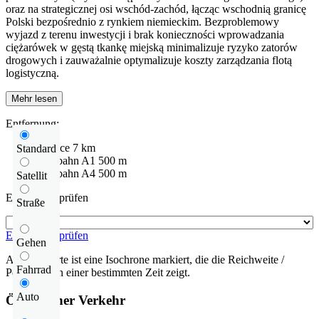
oraz na strategicznej osi wschód-zachód, łącząc wschodnią granicę
Polski bezpośrednio z rynkiem niemieckim. Bezproblemowy
wyjazd z terenu inwestycji i brak konieczności wprowadzania
ciężarówek w gęstą tkankę miejską minimalizuje ryzyko zatorów
drogowych i zauważalnie optymalizuje koszty zarządzania flotą
logistyczną.
Mehr lesen
Entfernung:
Gliwice
7 km
Standard
Autobahn
A1
500 m
Autobahn
A4
500 m
Satellit
Entfernung prüfen
Straße
Entfernung prüfen
Gehen
Auf der Karte ist eine Isochrone markiert, die die Reichweite /
Fahrrad
Pendelzeit in einer bestimmten Zeit zeigt.
Auto
Öffentlicher Verkehr