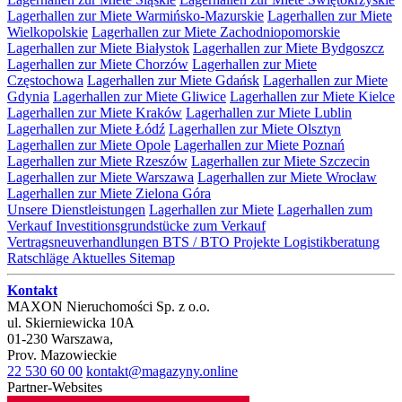
Lagerhallen zur Miete Warmińsko-Mazurskie
Lagerhallen zur Miete
Wielkopolskie
Lagerhallen zur Miete Zachodniopomorskie
Lagerhallen zur Miete Białystok
Lagerhallen zur Miete Bydgoszcz
Lagerhallen zur Miete Chorzów
Lagerhallen zur Miete
Częstochowa
Lagerhallen zur Miete Gdańsk
Lagerhallen zur Miete
Gdynia
Lagerhallen zur Miete Gliwice
Lagerhallen zur Miete Kielce
Lagerhallen zur Miete Kraków
Lagerhallen zur Miete Lublin
Lagerhallen zur Miete Łódź
Lagerhallen zur Miete Olsztyn
Lagerhallen zur Miete Opole
Lagerhallen zur Miete Poznań
Lagerhallen zur Miete Rzeszów
Lagerhallen zur Miete Szczecin
Lagerhallen zur Miete Warszawa
Lagerhallen zur Miete Wrocław
Lagerhallen zur Miete Zielona Góra
Unsere Dienstleistungen
Lagerhallen zur Miete
Lagerhallen zum
Verkauf
Investitionsgrundstücke zum Verkauf
Vertragsneuverhandlungen
BTS / BTO Projekte
Logistikberatung
Ratschläge
Aktuelles
Sitemap
Kontakt
MAXON Nieruchomości Sp. z o.o.
ul.
Skierniewicka 10A
01-230
Warszawa
,
Prov.
Mazowieckie
22 530 60 00
kontakt@magazyny.online
Partner-Websites