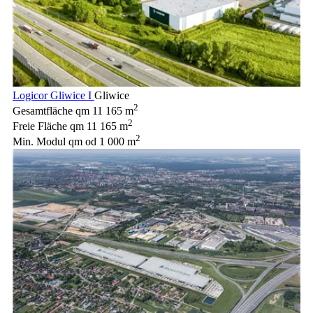
Logicor Gliwice I
Gliwice
2
Gesamtfläche qm
11 165 m
2
Freie Fläche qm
11 165 m
2
Min. Modul qm
od 1 000 m