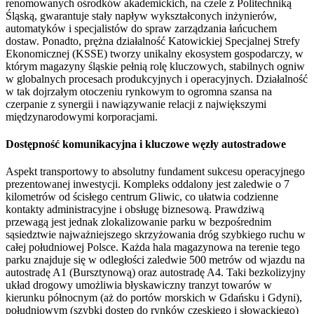
renomowanych ośrodków akademickich, na czele z Politechniką
Śląską, gwarantuje stały napływ wykształconych inżynierów,
automatyków i specjalistów do spraw zarządzania łańcuchem
dostaw. Ponadto, prężna działalność Katowickiej Specjalnej Strefy
Ekonomicznej (KSSE) tworzy unikalny ekosystem gospodarczy, w
którym magazyny śląskie pełnią rolę kluczowych, stabilnych ogniw
w globalnych procesach produkcyjnych i operacyjnych. Działalność
w tak dojrzałym otoczeniu rynkowym to ogromna szansa na
czerpanie z synergii i nawiązywanie relacji z największymi
międzynarodowymi korporacjami.
Dostępność komunikacyjna i kluczowe węzły autostradowe
Aspekt transportowy to absolutny fundament sukcesu operacyjnego
prezentowanej inwestycji. Kompleks oddalony jest zaledwie o 7
kilometrów od ścisłego centrum Gliwic, co ułatwia codzienne
kontakty administracyjne i obsługę biznesową. Prawdziwą
przewagą jest jednak zlokalizowanie parku w bezpośrednim
sąsiedztwie najważniejszego skrzyżowania dróg szybkiego ruchu w
całej południowej Polsce. Każda hala magazynowa na terenie tego
parku znajduje się w odległości zaledwie 500 metrów od wjazdu na
autostradę A1 (Bursztynową) oraz autostradę A4. Taki bezkolizyjny
układ drogowy umożliwia błyskawiczny tranzyt towarów w
kierunku północnym (aż do portów morskich w Gdańsku i Gdyni),
południowym (szybki dostęp do rynków czeskiego i słowackiego)