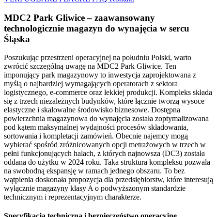
MDC2 Park Gliwice – zaawansowany
technologicznie magazyn do wynajęcia w sercu
Śląska
Poszukując przestrzeni operacyjnej na południu Polski, warto
zwrócić szczególną uwagę na MDC2 Park Gliwice. Ten
imponujący park magazynowy to inwestycja zaprojektowana z
myślą o najbardziej wymagających operatorach z sektora
logistycznego, e-commerce oraz lekkiej produkcji. Kompleks składa
się z trzech niezależnych budynków, które łącznie tworzą wysoce
elastyczne i skalowalne środowisko biznesowe. Dostępna
powierzchnia magazynowa do wynajęcia została zoptymalizowana
pod kątem maksymalnej wydajności procesów składowania,
sortowania i kompletacji zamówień. Obecnie najemcy mogą
wybierać spośród zróżnicowanych opcji metrażowych w trzech w
pełni funkcjonujących halach, z których najnowsza (DC3) została
oddana do użytku w 2024 roku. Taka struktura kompleksu pozwala
na swobodną ekspansję w ramach jednego obszaru. To bez
wątpienia doskonała propozycja dla przedsiębiorstw, które interesują
wyłącznie magazyny klasy A o podwyższonym standardzie
technicznym i reprezentacyjnym charakterze.
Specyfikacja techniczna i bezpieczeństwo operacyjne