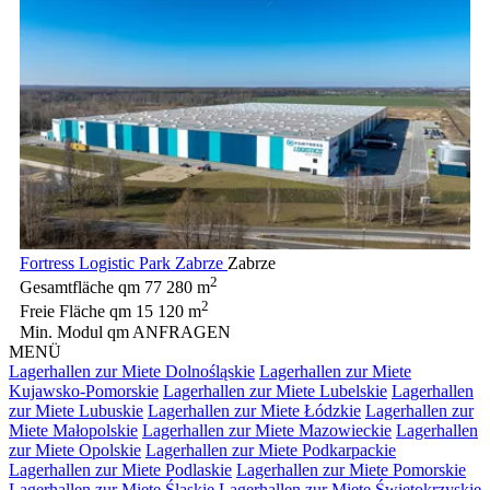
Fortress Logistic Park Zabrze
Zabrze
2
Gesamtfläche qm
77 280 m
2
Freie Fläche qm
15 120 m
Min. Modul qm
ANFRAGEN
MENÜ
Lagerhallen zur Miete Dolnośląskie
Lagerhallen zur Miete
Kujawsko-Pomorskie
Lagerhallen zur Miete Lubelskie
Lagerhallen
zur Miete Lubuskie
Lagerhallen zur Miete Łódzkie
Lagerhallen zur
Miete Małopolskie
Lagerhallen zur Miete Mazowieckie
Lagerhallen
zur Miete Opolskie
Lagerhallen zur Miete Podkarpackie
Lagerhallen zur Miete Podlaskie
Lagerhallen zur Miete Pomorskie
Lagerhallen zur Miete Śląskie
Lagerhallen zur Miete Świętokrzyskie