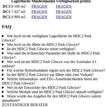
Lagerfläche
Mindestmodul
Verfügbarkeit prüfen
DC3
8 100 m2
FRAGEN
FRAGEN
DC1
7 427 m2
FRAGEN
FRAGEN
DC2
4 900 m2
FRAGEN
FRAGEN
FAQ
Wie hoch ist die verfügbare Lagerfläche im MDC2 Park
Gliwice?
Wie hoch ist die Miete im MDC2 Park Gliwice?
Ist der MDC2 Park Gliwice sofort verfügbar?
Was sind die technischen Parameter der Halle im MDC2 Park
Gliwice?
Wie weit ist der MDC2 Park Gliwice von der Autobahn A1
entfernt?
Für welche Betriebsabläufe eignet sich der MDC2 Park Gliwice?
Ist der MDC2 Park Gliwice zur Miete oder zum Verkauf?
Welche Infrastruktur- und ESG-Annehmlichkeiten bietet der
MDC2 Park Gliwice?
Wer ist der Entwickler des MDC2 Park Gliwice?
Welche Module sind im MDC2 Park Gliwice aktuell verfügbar?
Wann wurde das Angebot für den MDC2 Park Gliwice zuletzt
aktualisiert?
ZUSTÄNDIGER BERATER