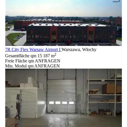
7R City Flex Warsaw Airport I
Warszawa, Włochy
2
Gesamtfläche qm
15 187 m
Freie Fläche qm
ANFRAGEN
Min. Modul qm
ANFRAGEN