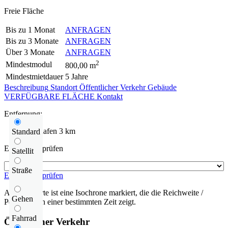
Freie Fläche
Bis zu 1 Monat
ANFRAGEN
Bis zu 3 Monate
ANFRAGEN
Über 3 Monate
ANFRAGEN
2
Mindestmodul
800,00 m
Mindestmietdauer
5 Jahre
Beschreibung
Standort
Öffentlicher Verkehr
Gebäude
VERFÜGBARE FLÄCHE
Kontakt
Entfernung:
Flughafen
3 km
Standard
Entfernung prüfen
Satellit
Straße
Entfernung prüfen
Auf der Karte ist eine Isochrone markiert, die die Reichweite /
Gehen
Pendelzeit in einer bestimmten Zeit zeigt.
Fahrrad
Öffentlicher Verkehr