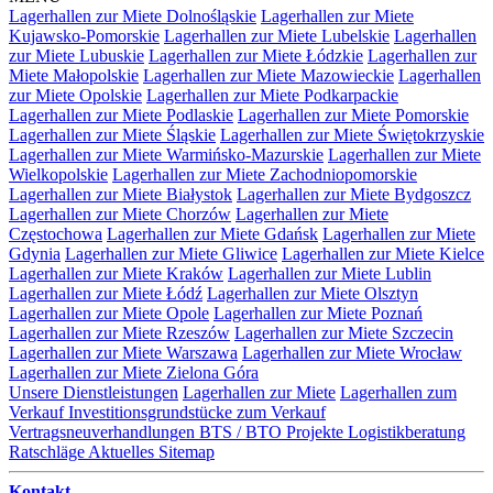
Lagerhallen zur Miete Dolnośląskie
Lagerhallen zur Miete
Kujawsko-Pomorskie
Lagerhallen zur Miete Lubelskie
Lagerhallen
zur Miete Lubuskie
Lagerhallen zur Miete Łódzkie
Lagerhallen zur
Miete Małopolskie
Lagerhallen zur Miete Mazowieckie
Lagerhallen
zur Miete Opolskie
Lagerhallen zur Miete Podkarpackie
Lagerhallen zur Miete Podlaskie
Lagerhallen zur Miete Pomorskie
Lagerhallen zur Miete Śląskie
Lagerhallen zur Miete Świętokrzyskie
Lagerhallen zur Miete Warmińsko-Mazurskie
Lagerhallen zur Miete
Wielkopolskie
Lagerhallen zur Miete Zachodniopomorskie
Lagerhallen zur Miete Białystok
Lagerhallen zur Miete Bydgoszcz
Lagerhallen zur Miete Chorzów
Lagerhallen zur Miete
Częstochowa
Lagerhallen zur Miete Gdańsk
Lagerhallen zur Miete
Gdynia
Lagerhallen zur Miete Gliwice
Lagerhallen zur Miete Kielce
Lagerhallen zur Miete Kraków
Lagerhallen zur Miete Lublin
Lagerhallen zur Miete Łódź
Lagerhallen zur Miete Olsztyn
Lagerhallen zur Miete Opole
Lagerhallen zur Miete Poznań
Lagerhallen zur Miete Rzeszów
Lagerhallen zur Miete Szczecin
Lagerhallen zur Miete Warszawa
Lagerhallen zur Miete Wrocław
Lagerhallen zur Miete Zielona Góra
Unsere Dienstleistungen
Lagerhallen zur Miete
Lagerhallen zum
Verkauf
Investitionsgrundstücke zum Verkauf
Vertragsneuverhandlungen
BTS / BTO Projekte
Logistikberatung
Ratschläge
Aktuelles
Sitemap
Kontakt