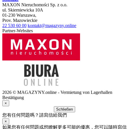
MAXON Nieruchomości Sp. z o.o.
ul.
Skierniewicka 10A
01-230
Warszawa
,
Prov.
Mazowieckie
22 530 60 00
kontakt@magazyny.online
Partner-Websites
2026 © MAGAZYNY.online - Vermietung von Lagerhallen
Bestätigung
×
Schließen
您有任何問題嗎？請寫信給我們
×
如果您有任何問題或想瞭解更多可能的優惠，您可以隨時寫信