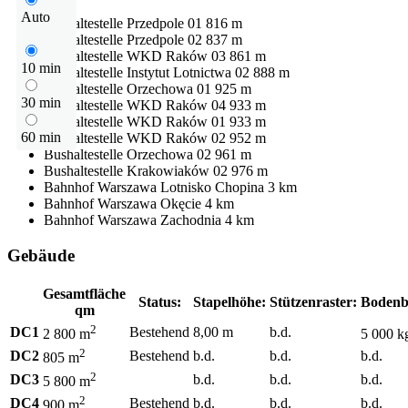
Auto
Bushaltestelle
Przedpole 01
816 m
Bushaltestelle
Przedpole 02
837 m
Bushaltestelle
WKD Raków 03
861 m
10 min
Bushaltestelle
Instytut Lotnictwa 02
888 m
Bushaltestelle
Orzechowa 01
925 m
30 min
Bushaltestelle
WKD Raków 04
933 m
Bushaltestelle
WKD Raków 01
933 m
60 min
Bushaltestelle
WKD Raków 02
952 m
Bushaltestelle
Orzechowa 02
961 m
Bushaltestelle
Krakowiaków 02
976 m
Bahnhof
Warszawa Lotnisko Chopina
3 km
Bahnhof
Warszawa Okęcie
4 km
Bahnhof
Warszawa Zachodnia
4 km
Gebäude
Gesamtfläche
Status:
Stapelhöhe:
Stützenraster:
Bodenb
qm
2
DC1
Bestehend
8,00 m
b.d.
2 800 m
5 000 k
2
DC2
Bestehend
b.d.
b.d.
b.d.
805 m
2
DC3
b.d.
b.d.
b.d.
5 800 m
2
DC4
Bestehend
b.d.
b.d.
b.d.
900 m