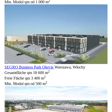
2
Min. Modul qm
od 1 000 m
SEGRO Business Park Okęcie
Warszawa, Włochy
2
Gesamtfläche qm
18 600 m
2
Freie Fläche qm
3 400 m
2
Min. Modul qm
od 500 m