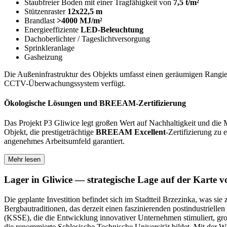
Staubfreier Boden mit einer Tragfähigkeit von
7,5 t/m²
Stützenraster
12x22,5 m
Brandlast
>4000 MJ/m²
Energieeffiziente
LED-Beleuchtung
Dachoberlichter / Tageslichtversorgung
Sprinkleranlage
Gasheizung
Die Außeninfrastruktur des Objekts umfasst einen geräumigen Rangier
CCTV-Überwachungssystem verfügt.
Ökologische Lösungen und BREEAM-Zertifizierung
Das Projekt P3 Gliwice legt großen Wert auf Nachhaltigkeit und d
Objekt, die prestigeträchtige
BREEAM Excellent
-Zertifizierung zu
angenehmes Arbeitsumfeld garantiert.
Mehr lesen
Lager in Gliwice — strategische Lage auf der Karte v
Die geplante Investition befindet sich im Stadtteil Brzezinka, was sie
Bergbautraditionen, das derzeit einen faszinierenden postindustriell
(KSSE), die die Entwicklung innovativer Unternehmen stimuliert, große
die renommierte Schlesische Technische Universität bildet. Mit der W