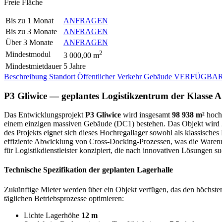
Freie Fläche
Bis zu 1 Monat
ANFRAGEN
Bis zu 3 Monate
ANFRAGEN
Über 3 Monate
ANFRAGEN
2
Mindestmodul
3 000,00 m
Mindestmietdauer
5 Jahre
Beschreibung
Standort
Öffentlicher Verkehr
Gebäude
VERFÜGBAR
P3 Gliwice — geplantes Logistikzentrum der Klasse A
Das Entwicklungsprojekt
P3 Gliwice
wird insgesamt
98 938 m²
hochw
einem einzigen massiven Gebäude (DC1) bestehen. Das Objekt wird 202
des Projekts eignet sich dieses Hochregallager sowohl als klassische
effiziente Abwicklung von Cross-Docking-Prozessen, was die Waren
für Logistikdienstleister konzipiert, die nach innovativen Lösungen s
Technische Spezifikation der geplanten Lagerhalle
Zukünftige Mieter werden über ein Objekt verfügen, das den höchsten 
täglichen Betriebsprozesse optimieren:
Lichte Lagerhöhe
12 m