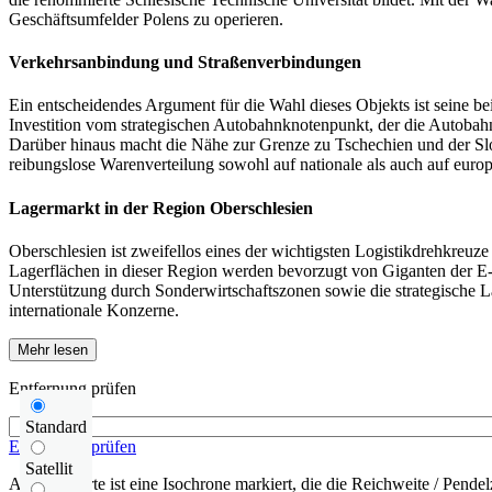
Geschäftsumfelder Polens zu operieren.
Verkehrsanbindung und Straßenverbindungen
Ein entscheidendes Argument für die Wahl dieses Objekts ist seine b
Investition vom strategischen Autobahnknotenpunkt, der die Autoba
Darüber hinaus macht die Nähe zur Grenze zu Tschechien und der Slow
reibungslose Warenverteilung sowohl auf nationale als auch auf euro
Lagermarkt in der Region Oberschlesien
Oberschlesien ist zweifellos eines der wichtigsten Logistikdrehkre
Lagerflächen in dieser Region werden bevorzugt von Giganten der E-
Unterstützung durch Sonderwirtschaftszonen sowie die strategische L
internationale Konzerne.
Mehr lesen
Entfernung prüfen
Standard
Entfernung prüfen
Satellit
Auf der Karte ist eine Isochrone markiert, die die Reichweite / Pendelz