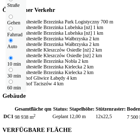
Straße
Öffentlicher Verkehr
Bushaltestelle
Brzezinka Park Logistyczny
700 m
Gehen
Bushaltestelle
Brzezinka Lubelska [nż]
1 km
Bushaltestelle
Brzezinka Lubelska [nż]
1 km
Fahrrad
Bushaltestelle
Brzezinka Wałbrzyska
2 km
Bushaltestelle
Brzezinka Wałbrzyska
2 km
Auto
Bushaltestelle
Kleszczów Osiedle [nż]
2 km
Bushaltestelle
Kleszczów Osiedle [nż]
2 km
Bushaltestelle
Brzezinka Nobla
2 km
10 min
Bushaltestelle
Brzezinka Kielecka
2 km
Bushaltestelle
Brzezinka Kielecka
2 km
30 min
Bahnhof
Gliwice Łabędy
4 km
Bahnhof
Taciszów
4 km
60 min
Gebäude
Gesamtfläche qm
Status:
Stapelhöhe:
Stützenraster:
Boden
2
DC1
Geplant
12,00 m
12x22,5
98 938 m
7 500
VERFÜGBARE FLÄCHE