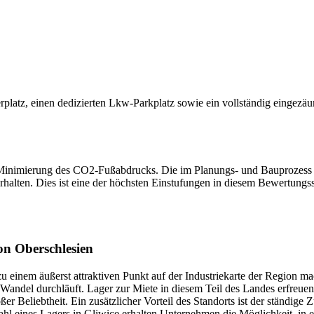
platz, einen dedizierten Lkw-Parkplatz sowie ein vollständig eingezä
ie Minimierung des CO2-Fußabdrucks. Die im Planungs- und Bauprozess
 erhalten. Dies ist eine der höchsten Einstufungen in diesem Bewertung
on Oberschlesien
 zu einem äußerst attraktiven Punkt auf der Industriekarte der Region ma
en Wandel durchläuft. Lager zur Miete in diesem Teil des Landes erfreu
r Beliebtheit. Ein zusätzlicher Vorteil des Standorts ist der ständige 
ahl eines Lagers in Gliwice erhalten Unternehmen die Möglichkeit, in 