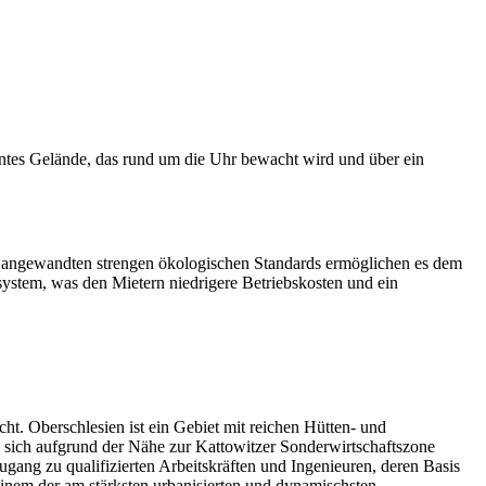
untes Gelände, das rund um die Uhr bewacht wird und über ein
 angewandten strengen ökologischen Standards ermöglichen es dem
ssystem, was den Mietern niedrigere Betriebskosten und ein
cht. Oberschlesien ist ein Gebiet mit reichen Hütten- und
en sich aufgrund der Nähe zur Kattowitzer Sonderwirtschaftszone
Zugang zu qualifizierten Arbeitskräften und Ingenieuren, deren Basis
einem der am stärksten urbanisierten und dynamischsten