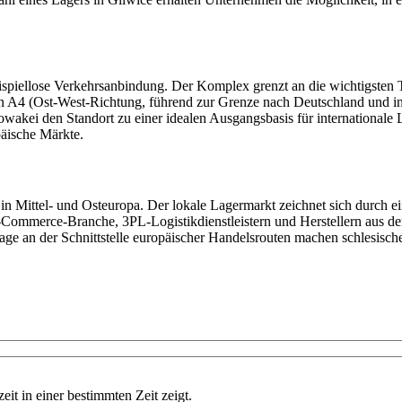
eispiellose Verkehrsanbindung. Der Komplex grenzt an die wichtigsten 
hn A4 (Ost-West-Richtung, führend zur Grenze nach Deutschland und i
akei den Standort zu einer idealen Ausgangsbasis für internationale L
päische Märkte.
uze in Mittel- und Osteuropa. Der lokale Lagermarkt zeichnet sich dur
Commerce-Branche, 3PL-Logistikdienstleistern und Herstellern aus dem
age an der Schnittstelle europäischer Handelsrouten machen schlesisch
eit in einer bestimmten Zeit zeigt.