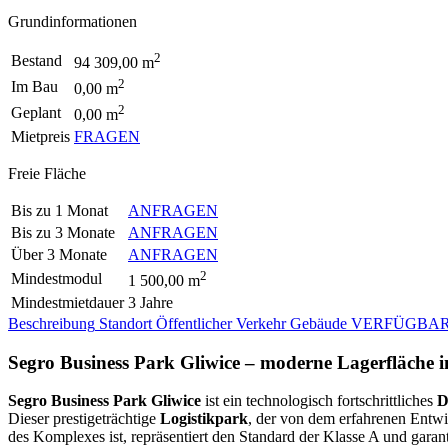
Grundinformationen
2
Bestand
94 309,00 m
2
Im Bau
0,00 m
2
Geplant
0,00 m
Mietpreis
FRAGEN
Freie Fläche
Bis zu 1 Monat
ANFRAGEN
Bis zu 3 Monate
ANFRAGEN
Über 3 Monate
ANFRAGEN
2
Mindestmodul
1 500,00 m
Mindestmietdauer
3 Jahre
Beschreibung
Standort
Öffentlicher Verkehr
Gebäude
VERFÜGBAR
Segro Business Park Gliwice – moderne Lagerfläche 
Segro Business Park Gliwice
ist ein technologisch fortschrittliches
D
Dieser prestigeträchtige
Logistikpark
, der von dem erfahrenen Entwi
des Komplexes ist, repräsentiert den Standard der Klasse A und garan