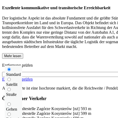
Exzellente kommunikative und transitorische Erreichbarkeit
Der logistische Aspekt ist das absolute Fundament und die größte Stä
Transportkorridore im Land und in Europa. Das Objekt befindet sich 
kollisionsfreie Ausfahrt für den Schwerlastverkehr in Richtung der A
trennt den Komplex nur eine geringe Distanz von der Autobahn A1, di
sorgt dafür, dass die Warenverteilung sowohl auf nationaler als auch 
ausgebauten städtischen Infrastruktur die tägliche Logistik der soge
bedeutenden Betreiber auf dem Markt macht.
Mehr lesen
Entfernung prüfen
Standard
Entfernung prüfen
Satellit
Auf der Karte ist eine Isochrone markiert, die die Reichweite / Pendelz
Straße
Öffentlicher Verkehr
Bushaltestelle
Zagórze Kosynierów [nż]
593 m
Gehen
Bushaltestelle
Zagórze Kosynierów [nż]
599 m