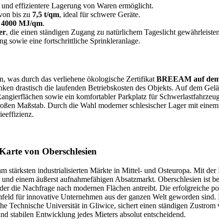
re und effizientere Lagerung von Waren ermöglicht.
 von bis zu
7,5 t/qm
, ideal für schwere Geräte.
r
4000 MJ/qm
.
er
, die einen ständigen Zugang zu natürlichem Tageslicht gewährleisten
 sowie eine fortschrittliche Sprinkleranlage.
in, was durch das verliehene ökologische Zertifikat
BREEAM auf dem 
en drastisch die laufenden Betriebskosten des Objekts. Auf dem Gel
gierflächen sowie ein komfortabler Parkplatz für Schwerlastfahrzeug
oßen Maßstab. Durch die Wahl moderner schlesischer Lager mit einem 
eeffizienz.
Karte von Oberschlesien
am stärksten industrialisierten Märkte in Mittel- und Osteuropa. Mit d
d einem äußerst aufnahmefähigen Absatzmarkt. Oberschlesien ist bekan
die Nachfrage nach modernen Flächen antreibt. Die erfolgreiche postin
Umfeld für innovative Unternehmen aus der ganzen Welt geworden sind
he Technische Universität in Gliwice, sichert einen ständigen Zustrom
und stabilen Entwicklung jedes Mieters absolut entscheidend.