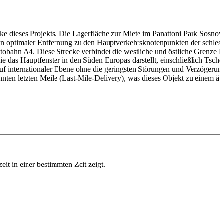
rke dieses Projekts. Die Lagerfläche zur Miete im Panattoni Park Sosno
in optimaler Entfernung zu den Hauptverkehrsknotenpunkten der schles
utobahn A4. Diese Strecke verbindet die westliche und östliche Grenze P
e das Hauptfenster in den Süden Europas darstellt, einschließlich Tsc
auf internationaler Ebene ohne die geringsten Störungen und Verzögerun
nannten letzten Meile (Last-Mile-Delivery), was dieses Objekt zu einem 
eit in einer bestimmten Zeit zeigt.