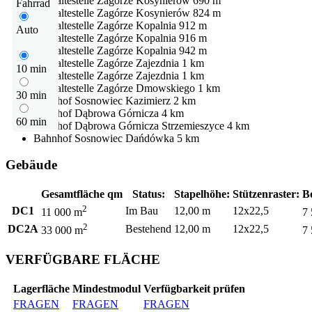
Bushaltestelle
Zagórze Kosynierów
690 m
Fahrrad
Bushaltestelle
Zagórze Kosynierów
824 m
Bushaltestelle
Zagórze Kopalnia
912 m
Auto
Bushaltestelle
Zagórze Kopalnia
916 m
Bushaltestelle
Zagórze Kopalnia
942 m
Bushaltestelle
Zagórze Zajezdnia
1 km
10 min
Bushaltestelle
Zagórze Zajezdnia
1 km
Bushaltestelle
Zagórze Dmowskiego
1 km
30 min
Bahnhof
Sosnowiec Kazimierz
2 km
Bahnhof
Dąbrowa Górnicza
4 km
60 min
Bahnhof
Dąbrowa Górnicza Strzemieszyce
4 km
Bahnhof
Sosnowiec Dańdówka
5 km
Gebäude
Gesamtfläche qm
Status:
Stapelhöhe:
Stützenraster:
B
2
DC1
Im Bau
12,00 m
12x22,5
11 000 m
7
2
DC2A
Bestehend
12,00 m
12x22,5
33 000 m
7
VERFÜGBARE FLÄCHE
Lagerfläche
Mindestmodul
Verfügbarkeit prüfen
FRAGEN
FRAGEN
FRAGEN