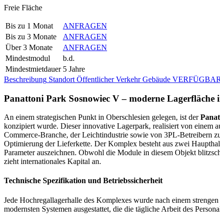
Freie Fläche
Bis zu 1 Monat
ANFRAGEN
Bis zu 3 Monate
ANFRAGEN
Über 3 Monate
ANFRAGEN
Mindestmodul
b.d.
Mindestmietdauer
5 Jahre
Beschreibung
Standort
Öffentlicher Verkehr
Gebäude
VERFÜGBAR
Panattoni Park Sosnowiec V – moderne Lagerfläche 
An einem strategischen Punkt in Oberschlesien gelegen, ist der
Panat
konzipiert wurde. Dieser innovative Lagerpark, realisiert von einem 
Commerce-Branche, der Leichtindustrie sowie von 3PL-Betreibern zuge
Optimierung der Lieferkette. Der Komplex besteht aus zwei Haupthall
Parameter auszeichnen. Obwohl die Module in diesem Objekt blitzschne
zieht internationales Kapital an.
Technische Spezifikation und Betriebssicherheit
Jede Hochregallagerhalle des Komplexes wurde nach einem strengen Sta
modernsten Systemen ausgestattet, die die tägliche Arbeit des Persona