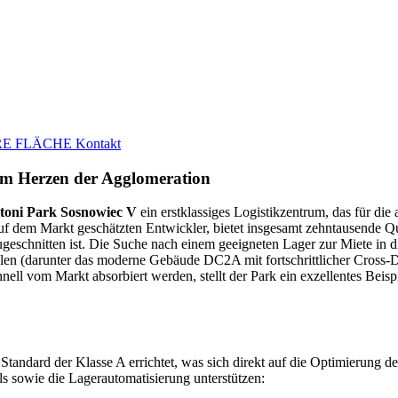
E FLÄCHE
Kontakt
im Herzen der Agglomeration
toni Park Sosnowiec V
ein erstklassiges Logistikzentrum, das für die
auf dem Markt geschätzten Entwickler, bietet insgesamt zehntausende Qua
schnitten ist. Die Suche nach einem geeigneten Lager zur Miete in die
en (darunter das moderne Gebäude DC2A mit fortschrittlicher Cross-Doc
ll vom Markt absorbiert werden, stellt der Park ein exzellentes Beispi
ndard der Klasse A errichtet, was sich direkt auf die Optimierung der
ls sowie die Lagerautomatisierung unterstützen: