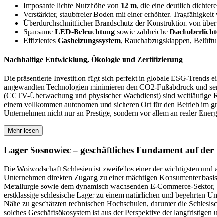
Imposante lichte Nutzhöhe von
12 m
, die eine deutlich dichte
Verstärkter, staubfreier Boden mit einer erhöhten Tragfähigkeit
Überdurchschnittlicher Brandschutz der Konstruktion von übe
Sparsame
LED-Beleuchtung
sowie zahlreiche
Dachoberlicht
Effizientes
Gasheizungssystem
, Rauchabzugsklappen, Belüftung
Nachhaltige Entwicklung, Ökologie und Zertifizierung
Die präsentierte Investition fügt sich perfekt in globale ESG-Trends e
angewandten Technologien minimieren den CO2-Fußabdruck und senk
(CCTV-Überwachung und physischer Wachdienst) sind weitläufige Ran
einem vollkommen autonomen und sicheren Ort für den Betrieb im gr
Unternehmen nicht nur an Prestige, sondern vor allem an realer Energi
Mehr lesen
Lager Sosnowiec – geschäftliches Fundament auf der 
Die Woiwodschaft Schlesien ist zweifellos einer der wichtigsten und 
Unternehmen direkten Zugang zu einer mächtigen Konsumentenbasis un
Metallurgie sowie dem dynamisch wachsenden E-Commerce-Sektor, der 
erstklassige schlesische Lager zu einem natürlichen und begehrten 
Nähe zu geschätzten technischen Hochschulen, darunter die Schlesisc
solches Geschäftsökosystem ist aus der Perspektive der langfristigen 