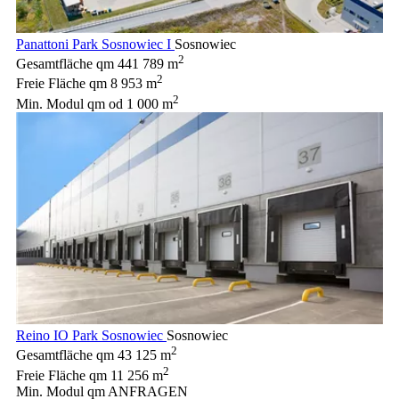
Panattoni Park Sosnowiec I
Sosnowiec
2
Gesamtfläche qm
441 789 m
2
Freie Fläche qm
8 953 m
2
Min. Modul qm
od 1 000 m
Reino IO Park Sosnowiec
Sosnowiec
2
Gesamtfläche qm
43 125 m
2
Freie Fläche qm
11 256 m
Min. Modul qm
ANFRAGEN