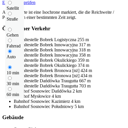
Entfernung prüfen
Satellit
Auf der Karte ist eine Isochrone markiert, die die Reichweite /
Pendelzeit in einer bestimmten Zeit zeigt.
Straße
Öffentlicher Verkehr
Gehen
Bushaltestelle
Bobrek Logistyczna
255 m
Bushaltestelle
Bobrek Innowacyjna
317 m
Fahrrad
Bushaltestelle
Bobrek Innowacyjna
318 m
Bushaltestelle
Bobrek Innowacyjna
358 m
Auto
Bushaltestelle
Bobrek Okulickiego
359 m
Bushaltestelle
Bobrek Okulickiego
374 m
Bushaltestelle
Bobrek Bronowa [nż]
424 m
10 min
Bushaltestelle
Bobrek Bronowa [nż]
434 m
Bushaltestelle
Dańdówka Traugutta
667 m
30 min
Bushaltestelle
Dańdówka Traugutta
703 m
Bahnhof
Sosnowiec Dańdówka
2 km
60 min
Bahnhof
Mysłowice
4 km
Bahnhof
Sosnowiec Kazimierz
4 km
Bahnhof
Sosnowiec Południowy
5 km
Gebäude