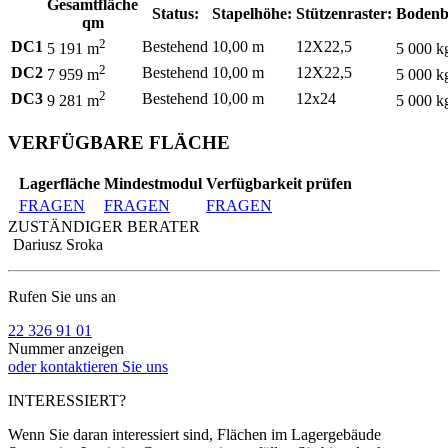
Gesamtfläche
Status:
Stapelhöhe:
Stützenraster:
Bodenb
qm
2
DC1
Bestehend
10,00 m
12X22,5
5 191 m
5 000 k
2
DC2
Bestehend
10,00 m
12X22,5
7 959 m
5 000 k
2
DC3
Bestehend
10,00 m
12x24
9 281 m
5 000 k
VERFÜGBARE FLÄCHE
Lagerfläche
Mindestmodul
Verfügbarkeit prüfen
FRAGEN
FRAGEN
FRAGEN
ZUSTÄNDIGER BERATER
Dariusz Sroka
Rufen Sie uns an
22 326 91 01
Nummer anzeigen
oder kontaktieren Sie uns
INTERESSIERT?
Wenn Sie daran interessiert sind, Flächen im Lagergebäude