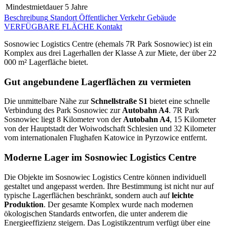
Mindestmietdauer
5 Jahre
Beschreibung
Standort
Öffentlicher Verkehr
Gebäude
VERFÜGBARE FLÄCHE
Kontakt
Sosnowiec Logistics Centre (ehemals 7R Park Sosnowiec) ist ein
Komplex aus drei Lagerhallen der Klasse A zur Miete, der über 22
000 m² Lagerfläche bietet.
Gut angebundene Lagerflächen zu vermieten
Die unmittelbare Nähe zur
Schnellstraße S1
bietet eine schnelle
Verbindung des Park Sosnowiec zur
Autobahn A4
. 7R Park
Sosnowiec liegt 8 Kilometer von der
Autobahn A4
, 15 Kilometer
von der Hauptstadt der Woiwodschaft Schlesien und 32 Kilometer
vom internationalen Flughafen Katowice in Pyrzowice entfernt.
Moderne Lager im Sosnowiec Logistics Centre
Die Objekte im Sosnowiec Logistics Centre können individuell
gestaltet und angepasst werden. Ihre Bestimmung ist nicht nur auf
typische Lagerflächen beschränkt, sondern auch auf
leichte
Produktion
. Der gesamte Komplex wurde nach modernen
ökologischen Standards entworfen, die unter anderem die
Energieeffizienz steigern. Das Logistikzentrum verfügt über eine