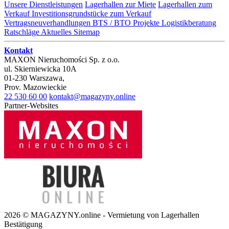
Unsere Dienstleistungen
Lagerhallen zur Miete
Lagerhallen zum
Verkauf
Investitionsgrundstücke zum Verkauf
Vertragsneuverhandlungen
BTS / BTO Projekte
Logistikberatung
Ratschläge
Aktuelles
Sitemap
Kontakt
MAXON Nieruchomości Sp. z o.o.
ul.
Skierniewicka 10A
01-230
Warszawa
,
Prov.
Mazowieckie
22 530 60 00
kontakt@magazyny.online
Partner-Websites
2026 © MAGAZYNY.online - Vermietung von Lagerhallen
Bestätigung