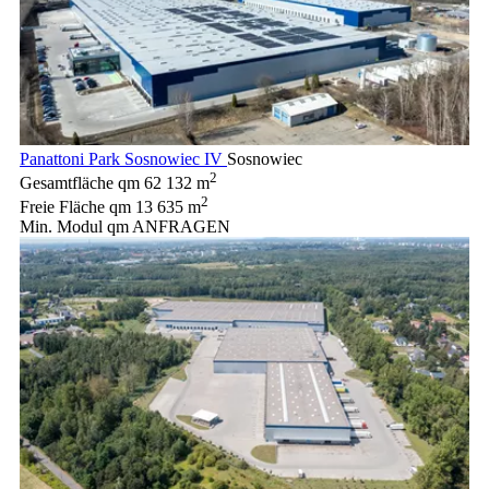
Panattoni Park Sosnowiec IV
Sosnowiec
2
Gesamtfläche qm
62 132 m
2
Freie Fläche qm
13 635 m
Min. Modul qm
ANFRAGEN