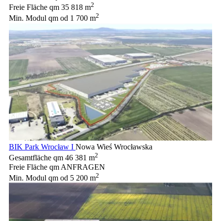
2
Freie Fläche qm
35 818 m
2
Min. Modul qm
od 1 700 m
BIK Park Wrocław I
Nowa Wieś Wrocławska
2
Gesamtfläche qm
46 381 m
Freie Fläche qm
ANFRAGEN
2
Min. Modul qm
od 5 200 m