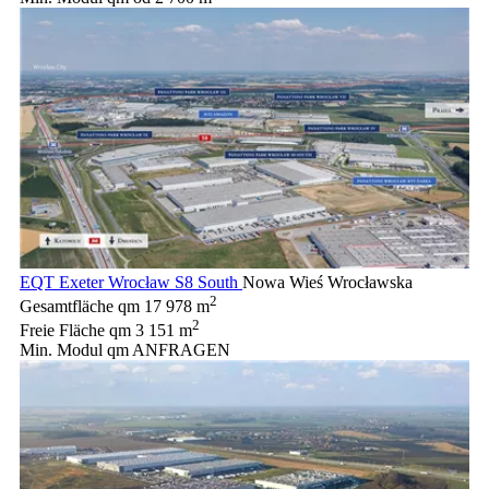
EQT Exeter Wrocław S8 South
Nowa Wieś Wrocławska
2
Gesamtfläche qm
17 978 m
2
Freie Fläche qm
3 151 m
Min. Modul qm
ANFRAGEN