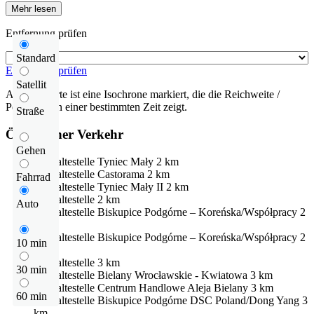
Mehr lesen
Entfernung prüfen
Standard
Entfernung prüfen
Satellit
Auf der Karte ist eine Isochrone markiert, die die Reichweite /
Pendelzeit in einer bestimmten Zeit zeigt.
Straße
Öffentlicher Verkehr
Gehen
Bushaltestelle
Tyniec Mały
2 km
Bushaltestelle
Castorama
2 km
Fahrrad
Bushaltestelle
Tyniec Mały II
2 km
Bushaltestelle
2 km
Auto
Bushaltestelle
Biskupice Podgórne – Koreńska/Współpracy
2
km
Bushaltestelle
Biskupice Podgórne – Koreńska/Współpracy
2
10 min
km
Bushaltestelle
3 km
30 min
Bushaltestelle
Bielany Wrocławskie - Kwiatowa
3 km
Bushaltestelle
Centrum Handlowe Aleja Bielany
3 km
60 min
Bushaltestelle
Biskupice Podgórne DSC Poland/Dong Yang
3
km