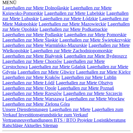
MENÜ
Lagerhallen zur Miete Dolnośląskie
Lagerhallen zur Miete
Kujawsko-Pomorskie
Lagerhallen zur Miete Lubelskie
Lagerhallen
zur Miete Lubuskie
Lagerhallen zur Miete Łódzkie
Lagerhallen zur
Miete Małopolskie
Lagerhallen zur Miete Mazowieckie
Lagerhallen
zur Miete Opolskie
Lagerhallen zur Miete Podkarpackie
Lagerhallen zur Miete Podlaskie
Lagerhallen zur Miete Pomorskie
Lagerhallen zur Miete Śląskie
Lagerhallen zur Miete Świętokrzyskie
Lagerhallen zur Miete Warmińsko-Mazurskie
Lagerhallen zur Miete
Wielkopolskie
Lagerhallen zur Miete Zachodniopomorskie
Lagerhallen zur Miete Białystok
Lagerhallen zur Miete Bydgoszcz
Lagerhallen zur Miete Chorzów
Lagerhallen zur Miete
Częstochowa
Lagerhallen zur Miete Gdańsk
Lagerhallen zur Miete
Gdynia
Lagerhallen zur Miete Gliwice
Lagerhallen zur Miete Kielce
Lagerhallen zur Miete Kraków
Lagerhallen zur Miete Lublin
Lagerhallen zur Miete Łódź
Lagerhallen zur Miete Olsztyn
Lagerhallen zur Miete Opole
Lagerhallen zur Miete Poznań
Lagerhallen zur Miete Rzeszów
Lagerhallen zur Miete Szczecin
Lagerhallen zur Miete Warszawa
Lagerhallen zur Miete Wrocław
Lagerhallen zur Miete Zielona Góra
Unsere Dienstleistungen
Lagerhallen zur Miete
Lagerhallen zum
Verkauf
Investitionsgrundstücke zum Verkauf
Vertragsneuverhandlungen
BTS / BTO Projekte
Logistikberatung
Ratschläge
Aktuelles
Sitemap