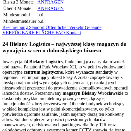
Bis zu 3 Monate
ANFRAGEN
Über 3 Monate
ANFRAGEN
Mindestmodul
b.d.
Mindestmietdauer
b.d.
Beschreibung
Standort
Öffentlicher Verkehr
Gebäude
VERFÜGBARE FLÄCHE
FAQ
Kontakt
24 Bielany Logistics – najwyższej klasy magazyn do
wynajęcia w sercu dolnośląskiego biznesu
Inwestycja
24 Bielany Logistics
, funkcjonująca na rynku również
pod nazwą Panattoni Park Wrocław XII, to w pełni wybudowane i
operacyjne
centrum logistyczne
, które wyznacza standardy w
regionie. Ten imponujący obiekt klasy A został zaprojektowany z
myślą o najbardziej wymagających najemcach, poszukujących
niezawodnej przestrzeni do prowadzenia skomplikowanych operacji
łańcucha dostaw. Prezentowany
magazyn Bielany Wrocławskie
to
doskonały przykład architektury przemysłowej, łączącej
funkcjonalność z bezpieczeństwem. Obecnie budynek wchodzący
w skład kompleksu jest w pełni skomercjalizowany, co tylko
potwierdza ogromne zaufanie, jakim najemcy darzą ten konkretny
adres. Solidne zaplecze w postaci przestronnych placów
manewrowych, dedykowanych parkingów dla floty TIR oraz
całodobowej ochrony z systemem kamer CCTV sprawia, że jest to