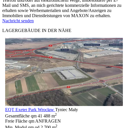
Telefon und/oder auf elektronischem Wege, insbesondere per E-
Mail und SMS, an mich gerichtete kommerzielle Informationen zu
erhalten sowie Werbematerialien und Angebote/Anzeigen zu
Immobilien und Dienstleistungen von MAXON zu erhalten.
Nachricht senden
LAGERGEBÄUDE IN DER NÄHE
EQT Exeter Park Wrocław
Tyniec Mały
2
Gesamtfläche qm
41 488 m
Freie Fläche qm
ANFRAGEN
2
Min. Modul qm
od 2 700 m