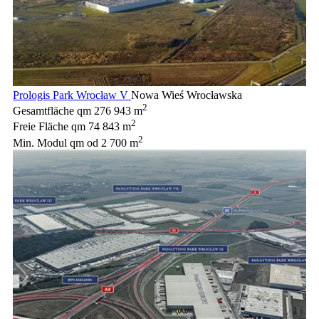
Prologis Park Wrocław V
Nowa Wieś Wrocławska
2
Gesamtfläche qm
276 943 m
2
Freie Fläche qm
74 843 m
2
Min. Modul qm
od 2 700 m