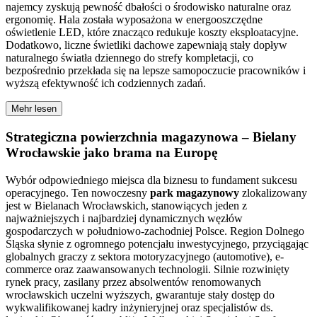
najemcy zyskują pewność dbałości o środowisko naturalne oraz
ergonomię. Hala została wyposażona w energooszczędne
oświetlenie LED, które znacząco redukuje koszty eksploatacyjne.
Dodatkowo, liczne świetliki dachowe zapewniają stały dopływ
naturalnego światła dziennego do strefy kompletacji, co
bezpośrednio przekłada się na lepsze samopoczucie pracowników i
wyższą efektywność ich codziennych zadań.
Mehr lesen
Strategiczna powierzchnia magazynowa – Bielany
Wrocławskie jako brama na Europę
Wybór odpowiedniego miejsca dla biznesu to fundament sukcesu
operacyjnego. Ten nowoczesny
park magazynowy
zlokalizowany
jest w Bielanach Wrocławskich, stanowiących jeden z
najważniejszych i najbardziej dynamicznych węzłów
gospodarczych w południowo-zachodniej Polsce. Region Dolnego
Śląska słynie z ogromnego potencjału inwestycyjnego, przyciągając
globalnych graczy z sektora motoryzacyjnego (automotive), e-
commerce oraz zaawansowanych technologii. Silnie rozwinięty
rynek pracy, zasilany przez absolwentów renomowanych
wrocławskich uczelni wyższych, gwarantuje stały dostęp do
wykwalifikowanej kadry inżynieryjnej oraz specjalistów ds.