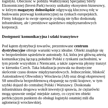
logistyki. Obecność w pobliżu Wałbrzyskiej Specjalnej Strefy
Ekonomicznej (Invest-Park) tworzy unikalny ekosystem biznesowy,
w którym
magazyny dolnośląskie
odgrywają kluczową rolę w
budowaniu przewagi konkurencyjnej na rynkach europejskich.
Firmy lokujące tu swoje operacje zyskują nie tylko doskonałą
infrastrukturę, ale i prestiżowe sąsiedztwo międzynarodowych
korporacji.
Dostępność komunikacyjna i szlaki tranzytowe
Pod kątem dystrybucji towarów, prezentowane
centrum
dystrybucyjne
oferuje warunki wręcz idealne. Obiekt znajduje się
w bezpośrednim sąsiedztwie autostrady A4, która jest główną arterią
komunikacyjną łączącą południe Polski z rynkami zachodnimi, w
tym przede wszystkim z Niemcami, a także zapewnia płynny tranzyt
w kierunku Czech. Taka lokalizacja pozwala na drastyczne
skrócenie czasu dostaw międzynarodowych. Jednocześnie, bliskość
Autostradowej Obwodnicy Wrocławia (A8) oraz drogi ekspresowej
S8 umożliwia bezproblemową ekspansję na rynki krajowe, w tym
szybki dojazd do centralnej Polski i Warszawy. Doskonała
infrastruktura drogowa wokół inwestycji sprawia, że ciężarówki
mogą sprawnie omijać miejskie zatory, co czyni ten obiekt
perfekcyjnym punktem do obsługi logistyki ostatniej mili dla
aglomeracji wrocławskiej.