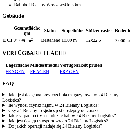
Bahnhof
Bielany Wrocławskie
3 km
Gebäude
Gesamtfläche
Status:
Stapelhöhe:
Stützenraster:
Bodenb
qm
2
DC1
Bestehend
10,00 m
12x22,5
21 980 m
7 000 k
VERFÜGBARE FLÄCHE
Lagerfläche
Mindestmodul
Verfügbarkeit prüfen
FRAGEN
FRAGEN
FRAGEN
FAQ
Jaka jest dostępna powierzchnia magazynowa w 24 Bielany
Logistics?
Ile wynosi czynsz najmu w 24 Bielany Logistics?
Czy 24 Bielany Logistics jest dostępny od zaraz?
Jakie są parametry techniczne hali w 24 Bielany Logistics?
Jaki jest dostęp transportowy do 24 Bielany Logistics?
Do jakich operacji nadaje się 24 Bielany Logistics?