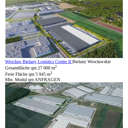
Wrocław Bielany Logistics Centre II
Bielany Wrocławskie
2
Gesamtfläche qm
27 000 m
2
Freie Fläche qm
5 945 m
Min. Modul qm
ANFRAGEN