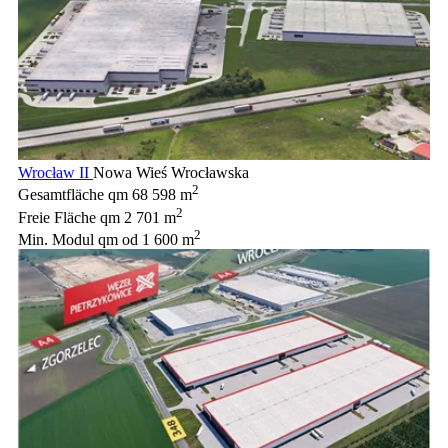
Wrocław II
Nowa Wieś Wrocławska
2
Gesamtfläche qm
68 598 m
2
Freie Fläche qm
2 701 m
2
Min. Modul qm
od 1 600 m