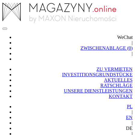
WeChat
|
ZWISCHENABLAGE (
0
)
|
ZU VERMIETEN
INVESTITIONSGRUNDSTÜCKE
AKTUELLES
RATSCHLÄGE
UNSERE DIENSTLEISTUNGEN
KONTAKT
PL
|
EN
|
DE
|