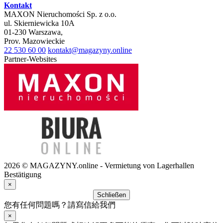
Kontakt
MAXON Nieruchomości Sp. z o.o.
ul.
Skierniewicka 10A
01-230
Warszawa
,
Prov.
Mazowieckie
22 530 60 00
kontakt@magazyny.online
Partner-Websites
2026 © MAGAZYNY.online - Vermietung von Lagerhallen
Bestätigung
×
Schließen
您有任何問題嗎？請寫信給我們
×