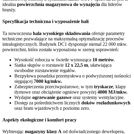
idealna
powierzchnia magazynowa do wynajęcia
dla liderów
branży.
Specyfikacja techniczna i wyposażenie hali
Ta nowoczesna
hala wysokiego składowania
oferuje parametry
techniczne pozwalające na maksymalną optymalizację procesów
intralogistycznych. Budynek DC1 dysponuje niemal 22 000 mkw.
powierzchni, która została wyposażona w szereg usprawnień:
Wysokość robocza w świetle wynosząca
10 metrów
.
Siatka słupów o rozstawie
12 x 22,5 m
, ułatwiająca
swobodne rozstawienie regałów.
Bezpyłowa posadzka przemysłowa o podwyższonej nośności
sięgającej
7000 kg/mkw.
Zabezpieczenia przeciwpożarowe, w tym
tryskacze
, klapy
dymowe oraz obciążenie ogniowe powyżej
4000 MJ/mkw.
Wydajne
ogrzewanie gazowe
oraz systemy wentylacyjne.
Dostęp za pośrednictwem licznych
doków rozładunkowych
oraz bram wjazdowych z poziomu zero.
Aspekty ekologiczne i komfort pracy
Wybierając
magazyny klasy A
od doświadczonego dewelopera,