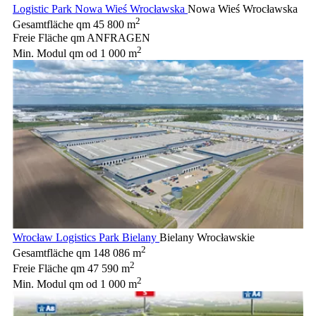
Logistic Park Nowa Wieś Wrocławska
Nowa Wieś Wrocławska
2
Gesamtfläche qm
45 800 m
Freie Fläche qm
ANFRAGEN
2
Min. Modul qm
od 1 000 m
Wrocław Logistics Park Bielany
Bielany Wrocławskie
2
Gesamtfläche qm
148 086 m
2
Freie Fläche qm
47 590 m
2
Min. Modul qm
od 1 000 m