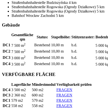
Straßenbahnhaltestelle
Budziszyńska
4 km
Straßenbahnhaltestelle
Rogowska (Ogrody Działkowe)
5 km
Straßenbahnhaltestelle
Rogowska (Ogrody Działkowe)
5 km
Bahnhof
Wrocław Zachodni
5 km
Gebäude
Gesamtfläche
Status:
Stapelhöhe:
Stützenraster:
Bodenb
qm
2
DC1
Bestehend
10,00 m
b.d.
7 500 m
5 000 k
2
DC2
Bestehend
10,00 m
b.d.
7 500 m
5 000 k
2
DC3
Bestehend
10,00 m
b.d.
3 000 m
5 000 k
2
DC4
Bestehend
10,00 m
b.d.
3 500 m
5 000 k
VERFÜGBARE FLÄCHE
Lagerfläche
Mindestmodul
Verfügbarkeit prüfen
DC4
3 500 m2
500 m2
FRAGEN
DC3
2 360 m2
600 m2
FRAGEN
DC1
579 m2
579 m2
FRAGEN
DC2
558 m2
558 m2
FRAGEN