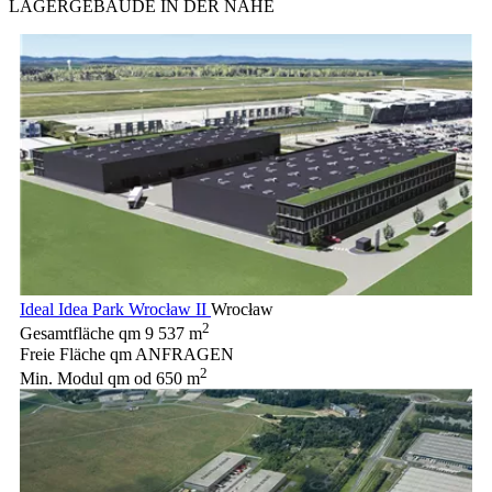
LAGERGEBÄUDE IN DER NÄHE
Ideal Idea Park Wrocław II
Wrocław
2
Gesamtfläche qm
9 537 m
Freie Fläche qm
ANFRAGEN
2
Min. Modul qm
od 650 m