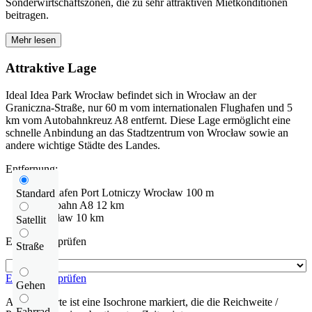
Sonderwirtschaftszonen, die zu sehr attraktiven Mietkonditionen
beitragen.
Mehr lesen
Attraktive Lage
Ideal Idea Park Wrocław befindet sich in Wrocław an der
Graniczna-Straße, nur 60 m vom internationalen Flughafen und 5
km vom Autobahnkreuz A8 entfernt. Diese Lage ermöglicht eine
schnelle Anbindung an das Stadtzentrum von Wrocław sowie an
andere wichtige Städte des Landes.
Entfernung:
Flughafen
Port Lotniczy Wrocław
100 m
Standard
Autobahn
A8
12 km
Wrocław
10 km
Satellit
Entfernung prüfen
Straße
Entfernung prüfen
Gehen
Auf der Karte ist eine Isochrone markiert, die die Reichweite /
Fahrrad