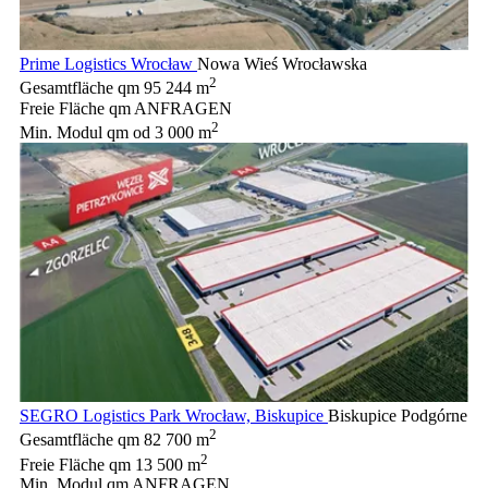
Prime Logistics Wrocław
Nowa Wieś Wrocławska
2
Gesamtfläche qm
95 244 m
Freie Fläche qm
ANFRAGEN
2
Min. Modul qm
od 3 000 m
SEGRO Logistics Park Wrocław, Biskupice
Biskupice Podgórne
2
Gesamtfläche qm
82 700 m
2
Freie Fläche qm
13 500 m
Min. Modul qm
ANFRAGEN