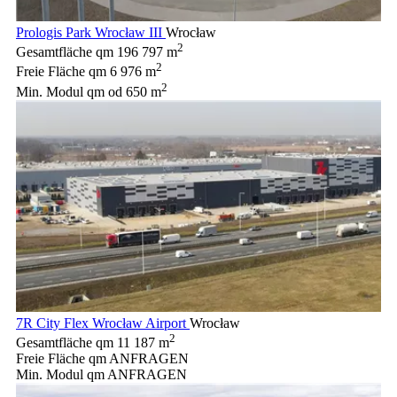
Prologis Park Wrocław III
Wrocław
2
Gesamtfläche qm
196 797 m
2
Freie Fläche qm
6 976 m
2
Min. Modul qm
od 650 m
7R City Flex Wrocław Airport
Wrocław
2
Gesamtfläche qm
11 187 m
Freie Fläche qm
ANFRAGEN
Min. Modul qm
ANFRAGEN