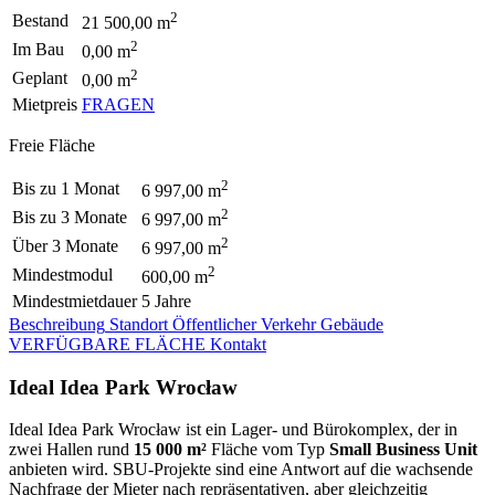
2
Bestand
21 500,00 m
2
Im Bau
0,00 m
2
Geplant
0,00 m
Mietpreis
FRAGEN
Freie Fläche
2
Bis zu 1 Monat
6 997,00 m
2
Bis zu 3 Monate
6 997,00 m
2
Über 3 Monate
6 997,00 m
2
Mindestmodul
600,00 m
Mindestmietdauer
5 Jahre
Beschreibung
Standort
Öffentlicher Verkehr
Gebäude
VERFÜGBARE FLÄCHE
Kontakt
Ideal Idea Park Wrocław
Ideal Idea Park Wrocław ist ein Lager- und Bürokomplex, der in
zwei Hallen rund
15 000 m²
Fläche vom Typ
Small Business Unit
anbieten wird. SBU-Projekte sind eine Antwort auf die wachsende
Nachfrage der Mieter nach repräsentativen, aber gleichzeitig