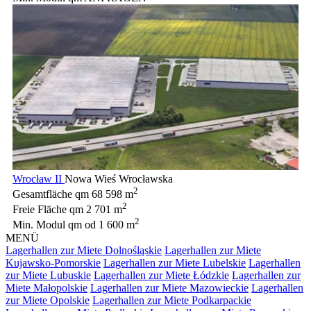
Wrocław II
Nowa Wieś Wrocławska
2
Gesamtfläche qm
68 598 m
2
Freie Fläche qm
2 701 m
2
Min. Modul qm
od 1 600 m
MENÜ
Lagerhallen zur Miete Dolnośląskie
Lagerhallen zur Miete
Kujawsko-Pomorskie
Lagerhallen zur Miete Lubelskie
Lagerhallen
zur Miete Lubuskie
Lagerhallen zur Miete Łódzkie
Lagerhallen zur
Miete Małopolskie
Lagerhallen zur Miete Mazowieckie
Lagerhallen
zur Miete Opolskie
Lagerhallen zur Miete Podkarpackie