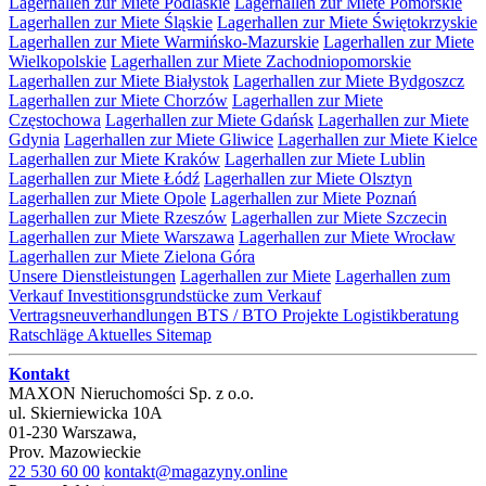
Lagerhallen zur Miete Podlaskie
Lagerhallen zur Miete Pomorskie
Lagerhallen zur Miete Śląskie
Lagerhallen zur Miete Świętokrzyskie
Lagerhallen zur Miete Warmińsko-Mazurskie
Lagerhallen zur Miete
Wielkopolskie
Lagerhallen zur Miete Zachodniopomorskie
Lagerhallen zur Miete Białystok
Lagerhallen zur Miete Bydgoszcz
Lagerhallen zur Miete Chorzów
Lagerhallen zur Miete
Częstochowa
Lagerhallen zur Miete Gdańsk
Lagerhallen zur Miete
Gdynia
Lagerhallen zur Miete Gliwice
Lagerhallen zur Miete Kielce
Lagerhallen zur Miete Kraków
Lagerhallen zur Miete Lublin
Lagerhallen zur Miete Łódź
Lagerhallen zur Miete Olsztyn
Lagerhallen zur Miete Opole
Lagerhallen zur Miete Poznań
Lagerhallen zur Miete Rzeszów
Lagerhallen zur Miete Szczecin
Lagerhallen zur Miete Warszawa
Lagerhallen zur Miete Wrocław
Lagerhallen zur Miete Zielona Góra
Unsere Dienstleistungen
Lagerhallen zur Miete
Lagerhallen zum
Verkauf
Investitionsgrundstücke zum Verkauf
Vertragsneuverhandlungen
BTS / BTO Projekte
Logistikberatung
Ratschläge
Aktuelles
Sitemap
Kontakt
MAXON Nieruchomości Sp. z o.o.
ul.
Skierniewicka 10A
01-230
Warszawa
,
Prov.
Mazowieckie
22 530 60 00
kontakt@magazyny.online