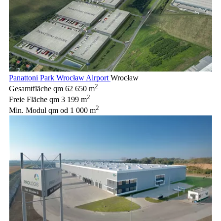
Panattoni Park Wrocław Airport
Wrocław
2
Gesamtfläche qm
62 650 m
2
Freie Fläche qm
3 199 m
2
Min. Modul qm
od 1 000 m