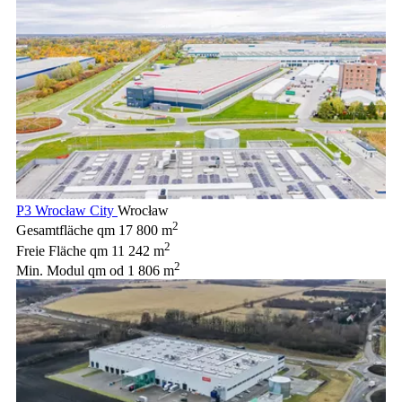
P3 Wrocław City
Wrocław
2
Gesamtfläche qm
17 800 m
2
Freie Fläche qm
11 242 m
2
Min. Modul qm
od 1 806 m