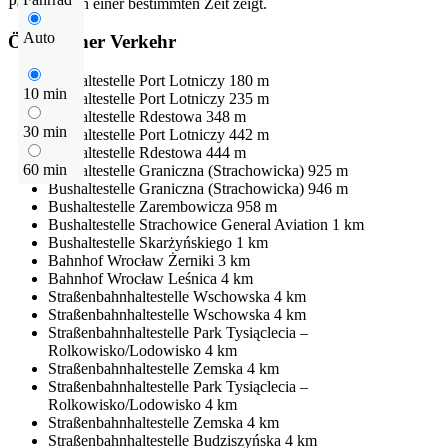
Pendelzeit in einer bestimmten Zeit zeigt.
Auto
Öffentlicher Verkehr
Bushaltestelle
Port Lotniczy
180 m
10 min
Bushaltestelle
Port Lotniczy
235 m
Bushaltestelle
Rdestowa
348 m
30 min
Bushaltestelle
Port Lotniczy
442 m
Bushaltestelle
Rdestowa
444 m
60 min
Bushaltestelle
Graniczna (Strachowicka)
925 m
Bushaltestelle
Graniczna (Strachowicka)
946 m
Bushaltestelle
Zarembowicza
958 m
Bushaltestelle
Strachowice General Aviation
1 km
Bushaltestelle
Skarżyńskiego
1 km
Bahnhof
Wrocław Żerniki
3 km
Bahnhof
Wrocław Leśnica
4 km
Straßenbahnhaltestelle
Wschowska
4 km
Straßenbahnhaltestelle
Wschowska
4 km
Straßenbahnhaltestelle
Park Tysiąclecia –
Rolkowisko/Lodowisko
4 km
Straßenbahnhaltestelle
Zemska
4 km
Straßenbahnhaltestelle
Park Tysiąclecia –
Rolkowisko/Lodowisko
4 km
Straßenbahnhaltestelle
Zemska
4 km
Straßenbahnhaltestelle
Budziszyńska
4 km