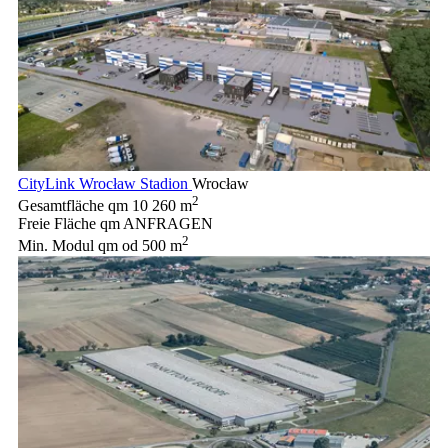
CityLink Wrocław Stadion
Wrocław
2
Gesamtfläche qm
10 260 m
Freie Fläche qm
ANFRAGEN
2
Min. Modul qm
od 500 m