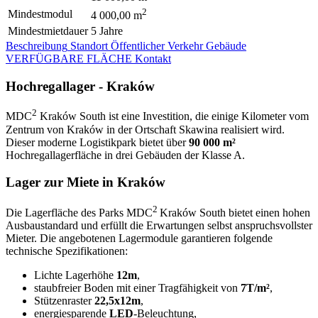
2
Mindestmodul
4 000,00 m
Mindestmietdauer
5 Jahre
Beschreibung
Standort
Öffentlicher Verkehr
Gebäude
VERFÜGBARE FLÄCHE
Kontakt
Hochregallager - Kraków
2
MDC
Kraków South ist eine Investition, die einige Kilometer vom
Zentrum von Kraków in der Ortschaft Skawina realisiert wird.
Dieser moderne Logistikpark bietet über
90 000 m²
Hochregallagerfläche in drei Gebäuden der Klasse A.
Lager zur Miete in Kraków
2
Die Lagerfläche des Parks MDC
Kraków South bietet einen hohen
Ausbaustandard und erfüllt die Erwartungen selbst anspruchsvollster
Mieter. Die angebotenen Lagermodule garantieren folgende
technische Spezifikationen:
Lichte Lagerhöhe
12m
,
staubfreier Boden mit einer Tragfähigkeit von
7T/m²
,
Stützenraster
22,5x12m
,
energiesparende
LED
-Beleuchtung,