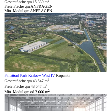
2
Gesamtfläche qm
15 330 m
Freie Fläche qm
ANFRAGEN
Min. Modul qm
ANFRAGEN
Panattoni Park Kraków West IV
Kopanka
2
Gesamtfläche qm
43 547 m
2
Freie Fläche qm
43 547 m
2
Min. Modul qm
od 3 000 m