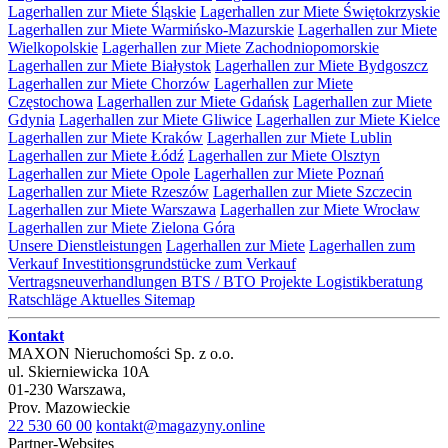
Lagerhallen zur Miete Śląskie
Lagerhallen zur Miete Świętokrzyskie
Lagerhallen zur Miete Warmińsko-Mazurskie
Lagerhallen zur Miete
Wielkopolskie
Lagerhallen zur Miete Zachodniopomorskie
Lagerhallen zur Miete Białystok
Lagerhallen zur Miete Bydgoszcz
Lagerhallen zur Miete Chorzów
Lagerhallen zur Miete
Częstochowa
Lagerhallen zur Miete Gdańsk
Lagerhallen zur Miete
Gdynia
Lagerhallen zur Miete Gliwice
Lagerhallen zur Miete Kielce
Lagerhallen zur Miete Kraków
Lagerhallen zur Miete Lublin
Lagerhallen zur Miete Łódź
Lagerhallen zur Miete Olsztyn
Lagerhallen zur Miete Opole
Lagerhallen zur Miete Poznań
Lagerhallen zur Miete Rzeszów
Lagerhallen zur Miete Szczecin
Lagerhallen zur Miete Warszawa
Lagerhallen zur Miete Wrocław
Lagerhallen zur Miete Zielona Góra
Unsere Dienstleistungen
Lagerhallen zur Miete
Lagerhallen zum
Verkauf
Investitionsgrundstücke zum Verkauf
Vertragsneuverhandlungen
BTS / BTO Projekte
Logistikberatung
Ratschläge
Aktuelles
Sitemap
Kontakt
MAXON Nieruchomości Sp. z o.o.
ul.
Skierniewicka 10A
01-230
Warszawa
,
Prov.
Mazowieckie
22 530 60 00
kontakt@magazyny.online
Partner-Websites