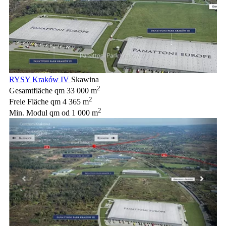
RYSY Kraków IV
Skawina
2
Gesamtfläche qm
33 000 m
2
Freie Fläche qm
4 365 m
2
Min. Modul qm
od 1 000 m