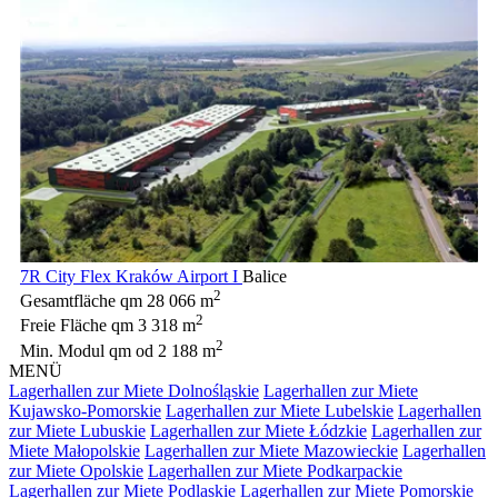
7R City Flex Kraków Airport I
Balice
2
Gesamtfläche qm
28 066 m
2
Freie Fläche qm
3 318 m
2
Min. Modul qm
od 2 188 m
MENÜ
Lagerhallen zur Miete Dolnośląskie
Lagerhallen zur Miete
Kujawsko-Pomorskie
Lagerhallen zur Miete Lubelskie
Lagerhallen
zur Miete Lubuskie
Lagerhallen zur Miete Łódzkie
Lagerhallen zur
Miete Małopolskie
Lagerhallen zur Miete Mazowieckie
Lagerhallen
zur Miete Opolskie
Lagerhallen zur Miete Podkarpackie
Lagerhallen zur Miete Podlaskie
Lagerhallen zur Miete Pomorskie