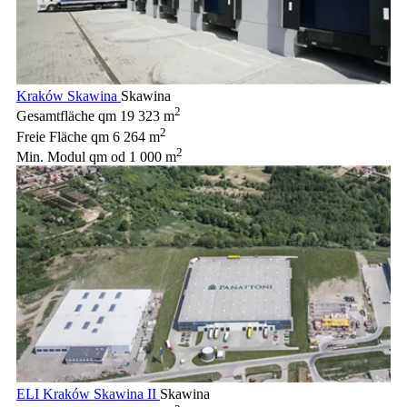
Kraków Skawina
Skawina
2
Gesamtfläche qm
19 323 m
2
Freie Fläche qm
6 264 m
2
Min. Modul qm
od 1 000 m
ELI Kraków Skawina II
Skawina