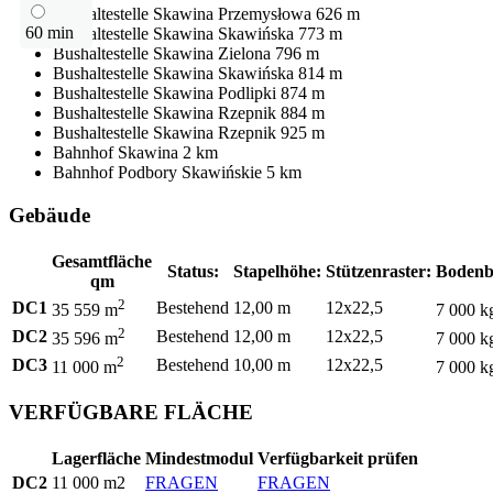
Bushaltestelle
Skawina Przemysłowa
626 m
60 min
Bushaltestelle
Skawina Skawińska
773 m
Bushaltestelle
Skawina Zielona
796 m
Bushaltestelle
Skawina Skawińska
814 m
Bushaltestelle
Skawina Podlipki
874 m
Bushaltestelle
Skawina Rzepnik
884 m
Bushaltestelle
Skawina Rzepnik
925 m
Bahnhof
Skawina
2 km
Bahnhof
Podbory Skawińskie
5 km
Gebäude
Gesamtfläche
Status:
Stapelhöhe:
Stützenraster:
Bodenb
qm
2
DC1
Bestehend
12,00 m
12x22,5
35 559 m
7 000 k
2
DC2
Bestehend
12,00 m
12x22,5
35 596 m
7 000 k
2
DC3
Bestehend
10,00 m
12x22,5
11 000 m
7 000 k
VERFÜGBARE FLÄCHE
Lagerfläche
Mindestmodul
Verfügbarkeit prüfen
DC2
11 000 m2
FRAGEN
FRAGEN