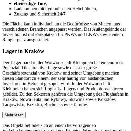
ebenerdige Tore
,
Laderampen mit hydraulischen Hebebühnen,
Zugang und Sicherheit
24/7
.
Die Fläche kann individuell an die Bedürfnisse von Mietern aus
verschiedenen Branchen angepasst werden. Das Außengelände der
Investition ist mit Parkplätzen für PKWs und LKWs sowie einem
Rangierplatz ausgestattet.
Lager in Kraków
Der Lagermarkt in der Woiwodschaft Kleinpolen hat ein enormes
Potenzial. Die attraktive Lage sowie das sehr große
Geschäftspotenzial von Kraków und seiner Umgebung machen
diesen Standort zu einem, der sehr häufig von ausländischen
Investoren in Betracht gezogen wird. In der Woiwodschaft
Kleinpolen haben sich Logistik-, Lager- und Produktionssektoren
gebildet. Zu den Sektoren gehören die Umgebung des Flughafens in
Kraków, Nowa Huta und Rybitwy, Skawina sowie Kokotów;
Targowisko, Brzesko, Bochnia sowie Tarnów.
Mehr lesen
Das Objekt befindet sich an einem hervorragenden
Verkehrsknotenpunkt, der einen effizienten Warentransport auf den