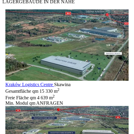
LAGERGEBÄUDE IN DER NÄHE
Kraków Logistics Centre
Skawina
2
Gesamtfläche qm
15 330 m
2
Freie Fläche qm
4 639 m
Min. Modul qm
ANFRAGEN