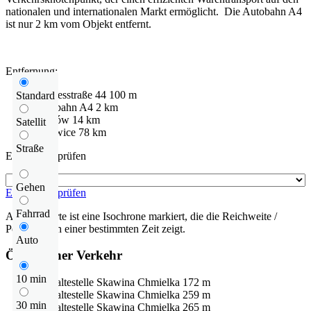
nationalen und internationalen Markt ermöglicht. Die Autobahn A4
ist nur 2 km vom Objekt entfernt.
Entfernung:
Bundesstraße
44
100 m
Standard
Autobahn
A4
2 km
Kraków
14 km
Satellit
Katowice
78 km
Straße
Entfernung prüfen
Gehen
Entfernung prüfen
Fahrrad
Auf der Karte ist eine Isochrone markiert, die die Reichweite /
Pendelzeit in einer bestimmten Zeit zeigt.
Auto
Öffentlicher Verkehr
10 min
Bushaltestelle
Skawina Chmielka
172 m
Bushaltestelle
Skawina Chmielka
259 m
30 min
Bushaltestelle
Skawina Chmielka
265 m