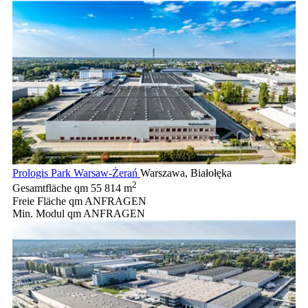
Prologis Park Warsaw-Żerań
Warszawa, Białołęka
2
Gesamtfläche qm
55 814 m
Freie Fläche qm
ANFRAGEN
Min. Modul qm
ANFRAGEN