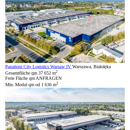
Panattoni City Logistics Warsaw IV
Warszawa, Białołęka
2
Gesamtfläche qm
37 652 m
Freie Fläche qm
ANFRAGEN
2
Min. Modul qm
od 1 636 m