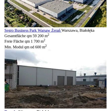
Segro Business Park Warsaw Żerań
Warszawa, Białołęka
2
Gesamtfläche qm
59 200 m
2
Freie Fläche qm
1 700 m
2
Min. Modul qm
od 600 m