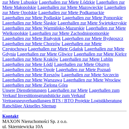
zur Miete Lubuskie
Lagerhallen zur Miete Łódzkie
Lagerhallen zur
Miete Małopolskie
Lagerhallen zur Miete Mazowieckie
Lagerhallen
zur Miete Opolskie
Lagerhallen zur Miete Podkarpackie
Lagerhallen zur Miete Podlaskie
Lagerhallen zur Miete Pomorskie
Lagerhallen zur Miete Śląskie
Lagerhallen zur Miete Świętokrzyskie
Lagerhallen zur Miete Warmińsko-Mazurskie
Lagerhallen zur Miete
Wielkopolskie
Lagerhallen zur Miete Zachodniopomorskie
Lagerhallen zur Miete Białystok
Lagerhallen zur Miete Bydgoszcz
Lagerhallen zur Miete Chorzów
Lagerhallen zur Miete
Częstochowa
Lagerhallen zur Miete Gdańsk
Lagerhallen zur Miete
Gdynia
Lagerhallen zur Miete Gliwice
Lagerhallen zur Miete Kielce
Lagerhallen zur Miete Kraków
Lagerhallen zur Miete Lublin
Lagerhallen zur Miete Łódź
Lagerhallen zur Miete Olsztyn
Lagerhallen zur Miete Opole
Lagerhallen zur Miete Poznań
Lagerhallen zur Miete Rzeszów
Lagerhallen zur Miete Szczecin
Lagerhallen zur Miete Warszawa
Lagerhallen zur Miete Wrocław
Lagerhallen zur Miete Zielona Góra
Unsere Dienstleistungen
Lagerhallen zur Miete
Lagerhallen zum
Verkauf
Investitionsgrundstücke zum Verkauf
Vertragsneuverhandlungen
BTS / BTO Projekte
Logistikberatung
Ratschläge
Aktuelles
Sitemap
Kontakt
MAXON Nieruchomości Sp. z o.o.
ul.
Skierniewicka 10A