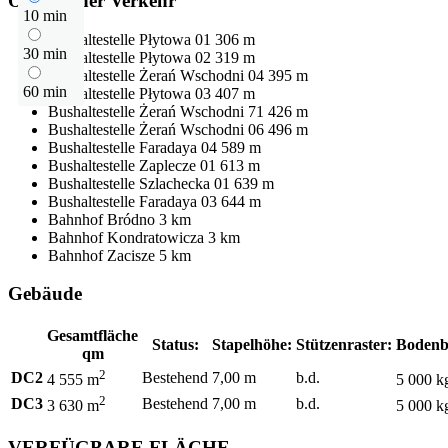
Öffentlicher Verkehr
10 min
Bushaltestelle
Płytowa 01
306 m
30 min
Bushaltestelle
Płytowa 02
319 m
Bushaltestelle
Żerań Wschodni 04
395 m
60 min
Bushaltestelle
Płytowa 03
407 m
Bushaltestelle
Żerań Wschodni 71
426 m
Bushaltestelle
Żerań Wschodni 06
496 m
Bushaltestelle
Faradaya 04
589 m
Bushaltestelle
Zaplecze 01
613 m
Bushaltestelle
Szlachecka 01
639 m
Bushaltestelle
Faradaya 03
644 m
Bahnhof
Bródno
3 km
Bahnhof
Kondratowicza
3 km
Bahnhof
Zacisze
5 km
Gebäude
Gesamtfläche
Status:
Stapelhöhe:
Stützenraster:
Bodenb
qm
2
DC2
Bestehend
7,00 m
b.d.
4 555 m
5 000 k
2
DC3
Bestehend
7,00 m
b.d.
3 630 m
5 000 k
VERFÜGBARE FLÄCHE