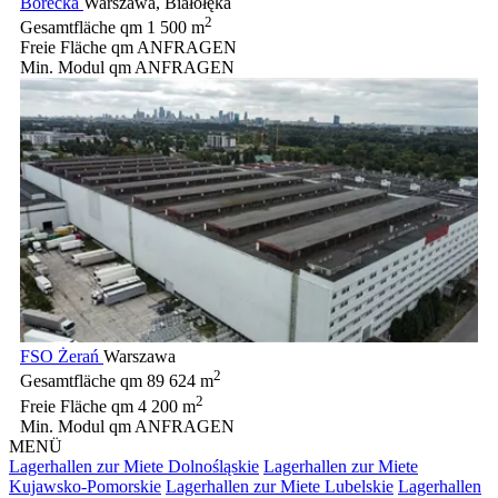
Borecka
Warszawa, Białołęka
2
Gesamtfläche qm
1 500 m
Freie Fläche qm
ANFRAGEN
Min. Modul qm
ANFRAGEN
FSO Żerań
Warszawa
2
Gesamtfläche qm
89 624 m
2
Freie Fläche qm
4 200 m
Min. Modul qm
ANFRAGEN
MENÜ
Lagerhallen zur Miete Dolnośląskie
Lagerhallen zur Miete
Kujawsko-Pomorskie
Lagerhallen zur Miete Lubelskie
Lagerhallen