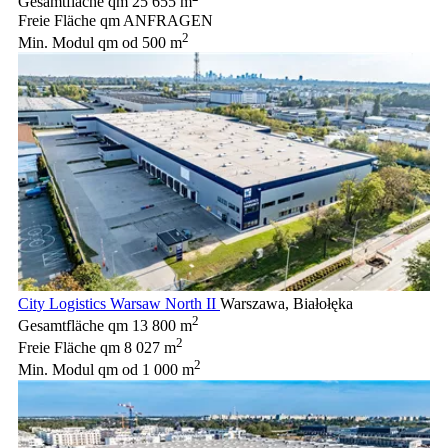
Gesamtfläche qm
25 655 m
Freie Fläche qm
ANFRAGEN
2
Min. Modul qm
od 500 m
City Logistics Warsaw North II
Warszawa, Białołęka
2
Gesamtfläche qm
13 800 m
2
Freie Fläche qm
8 027 m
2
Min. Modul qm
od 1 000 m