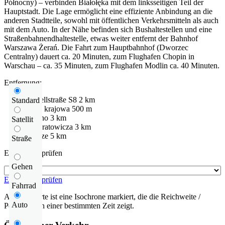
Północny) – verbinden Białołęka mit dem linksseitigen Teil der
Hauptstadt. Die Lage ermöglicht eine effiziente Anbindung an die
anderen Stadtteile, sowohl mit öffentlichen Verkehrsmitteln als auch
mit dem Auto. In der Nähe befinden sich Bushaltestellen und eine
Straßenbahnendhaltestelle, etwas weiter entfernt der Bahnhof
Warszawa Żerań. Die Fahrt zum Hauptbahnhof (Dworzec
Centralny) dauert ca. 20 Minuten, zum Flughafen Chopin in
Warschau – ca. 35 Minuten, zum Flughafen Modlin ca. 40 Minuten.
Entfernung:
Schnellstraße
S8
2 km
Standard
droga krajowa
500 m
Bródno
3 km
Satellit
Kondratowicza
3 km
Zacisze
5 km
Straße
Entfernung prüfen
Gehen
Entfernung prüfen
Fahrrad
Auf der Karte ist eine Isochrone markiert, die die Reichweite /
Auto
Pendelzeit in einer bestimmten Zeit zeigt.