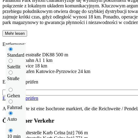
Panattoni Park Bytom charakteryzuje się wybitnym położeniem wzgl
połączenie z lokalnym układem komunikacyjnym. Kluczowym argumente
przebiegu południkowym otwiera drogę do szybkiej dystrybucji towa
zajmuje krótki czas, gdyż odległość wynosi 18 km. Ponadto, operac
park magazynowy to gwarancja płynności i niezawodności w codzien
Mehr lesen
Entfernung:
Bundesstraße
DK88
500 m
Standard
Autobahn
A1
1 km
Katowice
18 km
Satellit
Flughafen
Katowice-Pyrzowice
24 km
Straße
Entfernung prüfen
Gehen
Entfernung prüfen
Fahrrad
Auf der Karte ist eine Isochrone markiert, die die Reichweite / Pendelz
Auto
Öffentlicher Verkehr
Bushaltestelle
Karb Celna [nż]
766 m
10 min