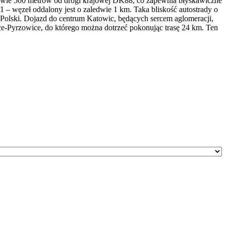
edwie 500 metrów od drogi krajowej DK88, co zapewnia błyskawiczne
 węzeł oddalony jest o zaledwie 1 km. Taka bliskość autostrady o
Polski. Dojazd do centrum Katowic, będących sercem aglomeracji,
ce-Pyrzowice, do którego można dotrzeć pokonując trasę 24 km. Ten