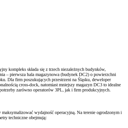
yjny kompleks składa się z trzech niezależnych budynków,
wania – pierwsza hala magazynowa (budynek DC2) o powierzchni
roku. Dla firm poszukujących przestrzeni na Śląsku, deweloper
alnością cross-dock, natomiast mniejszy magazyn DC3 to idealne
potrzeby zarówno operatorów 3PL, jak i firm produkcyjnych.
aby maksymalizować wydajność operacyjną. Na terenie ogrodzonym i
try techniczne obejmują: