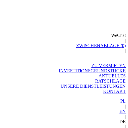
WeChat
|
ZWISCHENABLAGE (
0
)
|
ZU VERMIETEN
INVESTITIONSGRUNDSTÜCKE
AKTUELLES
RATSCHLÄGE
UNSERE DIENSTLEISTUNGEN
KONTAKT
PL
|
EN
|
DE
|