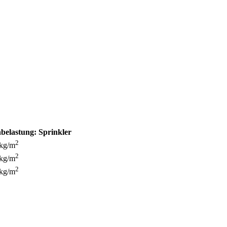
belastung:
Sprinkler
2
 kg/m
2
 kg/m
2
 kg/m