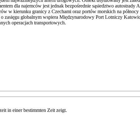
ędem najważniejszych arterii drogowych. Obiekt usytuowany jest zal
m dla najemców jest jednak bezpośrednie sąsiedztwo autostrady A1 –
rów w kierunku granicy z Czechami oraz portów morskich na północy 
je o zasięgu globalnym wspiera Międzynarodowy Port Lotniczy Katowi
nych operacjach transportowych.
eit in einer bestimmten Zeit zeigt.