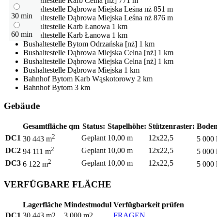
Bushaltestelle
Karb Celna [nż]
771 m
Bushaltestelle
Dąbrowa Miejska Leśna nż
851 m
30 min
Bushaltestelle
Dąbrowa Miejska Leśna nż
876 m
Bushaltestelle
Karb Łanowa
1 km
60 min
Bushaltestelle
Karb Łanowa
1 km
Bushaltestelle
Bytom Odrzańska [nż]
1 km
Bushaltestelle
Dąbrowa Miejska Celna [nż]
1 km
Bushaltestelle
Dąbrowa Miejska Celna [nż]
1 km
Bushaltestelle
Dąbrowa Miejska
1 km
Bahnhof
Bytom Karb Wąskotorowy
2 km
Bahnhof
Bytom
3 km
Gebäude
Gesamtfläche qm
Status:
Stapelhöhe:
Stützenraster:
Boden
2
DC1
Geplant
10,00 m
12x22,5
30 443 m
5 000
2
DC2
Geplant
10,00 m
12x22,5
94 111 m
5 000
2
DC3
Geplant
10,00 m
12x22,5
6 122 m
5 000
VERFÜGBARE FLÄCHE
Lagerfläche
Mindestmodul
Verfügbarkeit prüfen
DC1
30 443 m2
3 000 m2
FRAGEN