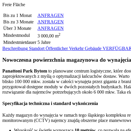
Freie Fläche
Bis zu 1 Monat
ANFRAGEN
Bis zu 3 Monate
ANFRAGEN
Über 3 Monate
ANFRAGEN
2
Mindestmodul
3 000,00 m
Mindestmietdauer
5 Jahre
Beschreibung
Standort
Öffentlicher Verkehr
Gebäude
VERFÜGBAR
Nowoczesna powierzchnia magazynowa do wynajęcia
Panattoni Park Bytom
to planowane centrum logistyczne, które dos
zaprojektowanych z myślą o optymalizacji łańcuchów dostaw. Warto
blisko 100 000 mkw. została w całości wynajęta przez giganta z branż
przygotował dostępne moduły w dwóch pozostałych budynkach. Hala
rozwiązanie dla najemców potrzebujących około 6 000 mkw. Taka ela
Specyfikacja techniczna i standard wykończenia
Każdy magazyn do wynajęcia w ramach tego śląskiego kompleksu repr
monitorowanym (CCTV) najemcy znajdą obszerne place manewrowe o
Wysokość w świetle wynoszącą
10 metrów
, co pozwala na ef