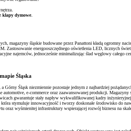
nętrza.
z
klapy dymowe
.
ych, magazyny śląskie budowane przez Panattoni kładą ogromny nac
M. Zastosowanie energooszczędnego oświetlenia LED, licznych świet
atacyjne najemców, jednocześnie minimalizując ślad węglowy całego ce
 mapie Śląska
, a Górny Śląsk niezmiennie pozostaje jednym z najbardziej pożądan
torze automotive, e-commerce oraz zaawansowanej produkcji. Magazyny 
Gliwicach gwarantuje stały napływ wykwalifikowanej kadry inżynieryjn
 która stymuluje innowacyjność i tworzy doskonałe środowisko do na
ytu oraz wyśmienitej infrastruktury wspierającej rozwój biznesu na sk