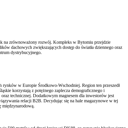
isk na zrównoważony rozwój. Kompleks w Bytomiu przejdzie
lików dachowych zwiększających dostęp do światła dziennego oraz
ntrum dystrybucyjnego.
ych rynków w Europie Środkowo-Wschodniej. Region ten przeszedł
śląskie korzystają z potężnego zaplecza demograficznego i
ej oraz technicznej. Dodatkowym magnesem dla inwestorów jest
wiązywania relacji B2B. Decydując się na hale magazynowe w tej
alę międzynarodową.