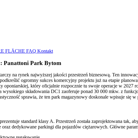
E FLÄCHE
FAQ
Kontakt
: Panattoni Park Bytom
tarczy na rynek najwyższej jakości przestrzeń biznesową. Ten innowac
 podkreślić ogromny sukces komercyjny projektu już na etapie plano
y oponiarskiej, który oficjalnie rozpocznie tu swoje operacje w 2027 
 wysokiego składowania DC1 zaoferuje ponad 30 000 mkw. z funkcjon
styczność sprawia, że ten park magazynowy doskonale wpisuje się w 
ezentuje standard klasy A. Przestrzeń została zaprojektowana tak, 
raz dedykowane parkingi dla pojazdów ciężarowych. Główne parame
ektywne regałowanie.