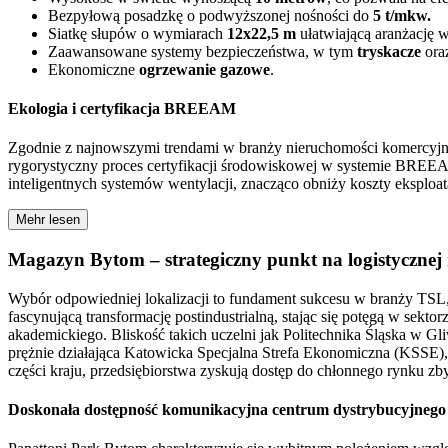
Bezpyłową posadzkę o podwyższonej nośności do
5 t/mkw.
Siatkę słupów o wymiarach
12x22,5 m
ułatwiającą aranżację w
Zaawansowane systemy bezpieczeństwa, w tym
tryskacze
ora
Ekonomiczne
ogrzewanie gazowe
.
Ekologia i certyfikacja BREEAM
Zgodnie z najnowszymi trendami w branży nieruchomości komercyjn
rygorystyczny proces certyfikacji środowiskowej w systemie BREEA
inteligentnych systemów wentylacji, znacząco obniży koszty eksplo
Mehr lesen
Magazyn Bytom – strategiczny punkt na logistycznej
Wybór odpowiedniej lokalizacji to fundament sukcesu w branży TSL
fascynującą transformację postindustrialną, stając się potęgą w sek
akademickiego. Bliskość takich uczelni jak Politechnika Śląska w 
prężnie działająca Katowicka Specjalna Strefa Ekonomiczna (KSSE),
części kraju, przedsiębiorstwa zyskują dostęp do chłonnego rynku zb
Doskonała dostępność komunikacyjna centrum dystrybucyjnego