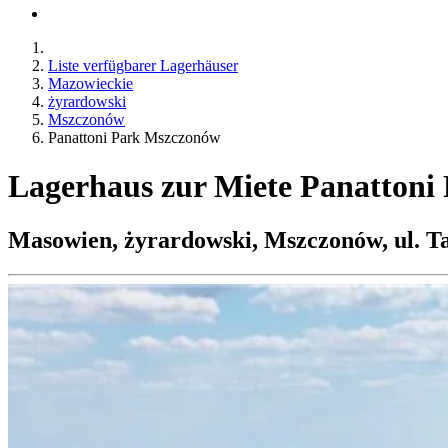
Liste verfügbarer Lagerhäuser
Mazowieckie
żyrardowski
Mszczonów
Panattoni Park Mszczonów
Lagerhaus zur Miete Panatton
Masowien, żyrardowski, Mszczonów, ul. T