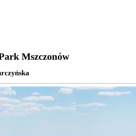
i Park Mszczonów
arczyńska