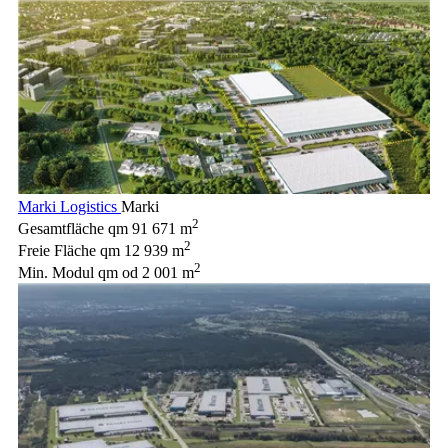
Marki Logistics
Marki
2
Gesamtfläche qm
91 671 m
2
Freie Fläche qm
12 939 m
2
Min. Modul qm
od 2 001 m