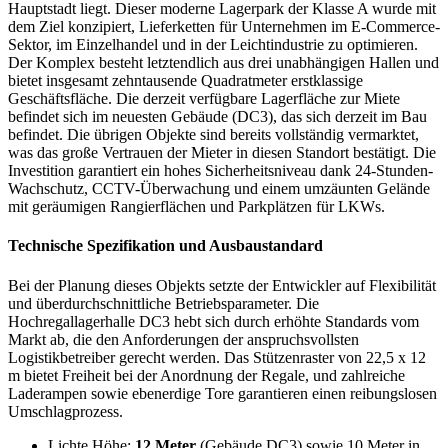
Hauptstadt liegt. Dieser moderne Lagerpark der Klasse A wurde mit
dem Ziel konzipiert, Lieferketten für Unternehmen im E-Commerce-
Sektor, im Einzelhandel und in der Leichtindustrie zu optimieren.
Der Komplex besteht letztendlich aus drei unabhängigen Hallen und
bietet insgesamt zehntausende Quadratmeter erstklassige
Geschäftsfläche. Die derzeit verfügbare Lagerfläche zur Miete
befindet sich im neuesten Gebäude (DC3), das sich derzeit im Bau
befindet. Die übrigen Objekte sind bereits vollständig vermarktet,
was das große Vertrauen der Mieter in diesen Standort bestätigt. Die
Investition garantiert ein hohes Sicherheitsniveau dank 24-Stunden-
Wachschutz, CCTV-Überwachung und einem umzäunten Gelände
mit geräumigen Rangierflächen und Parkplätzen für LKWs.
Technische Spezifikation und Ausbaustandard
Bei der Planung dieses Objekts setzte der Entwickler auf Flexibilität
und überdurchschnittliche Betriebsparameter. Die
Hochregallagerhalle DC3 hebt sich durch erhöhte Standards vom
Markt ab, die den Anforderungen der anspruchsvollsten
Logistikbetreiber gerecht werden. Das Stützenraster von 22,5 x 12
m bietet Freiheit bei der Anordnung der Regale, und zahlreiche
Laderampen sowie ebenerdige Tore garantieren einen reibungslosen
Umschlagprozess.
Lichte Höhe:
12 Meter
(Gebäude DC3) sowie 10 Meter in