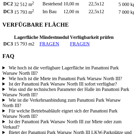
2
DC2
Bestehend
10,00 m
22,5x12
32 512 m
5 000 k
2
DC3
Im Bau
12,00 m
22,5x12
15 793 m
7 000 k
VERFÜGBARE FLÄCHE
Lagerfläche
Mindestmodul
Verfügbarkeit prüfen
DC3
15 793 m2
FRAGEN
FRAGEN
FAQ
Wie hoch ist die verfügbare Lagerfläche im Panattoni Park
Warsaw North III?
Wie hoch ist die Miete im Panattoni Park Warsaw North III?
Ist der Panattoni Park Warsaw North III sofort verfügbar?
Was sind die technischen Parameter der Halle im Panattoni Park
Warsaw North III?
Wie ist die Verkehrsanbindung zum Panattoni Park Warsaw
North III?
Für welche Betriebsabläufe eignet sich der Panattoni Park
Warsaw North III?
Ist der Panattoni Park Warsaw North III zur Miete oder zum
Verkauf?
Bietet der Panattoni Park Warsaw North III LKW-Parkplätze und