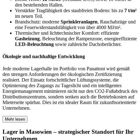
den bestehenden Hallen.
Verstärkte Tragfähigkeit des staubfreien Bodens: bis zu
7 t/m²
im neuen Teil.
Brandschutz: moderne
Sprinkleranlagen
, Rauchabzüge und
eine Feuerwiderstandsfähigkeit von über 4000 MJ/m².
Thermischer und lichttechnischer Komfort: effiziente
Gasheizung
, Beleuchtung der Rampenzone, energieeffiziente
LED-Beleuchtung
sowie zahlreiche Dachoberlichter.
Ökologie und nachhaltige Entwicklung
Jede moderne Lagerhalle im Portfolio von Panattoni wird gemäß
den strengen Anforderungen der ökologischen Zertifizierung
realisiert. Der Einsatz fortschrittlicher Lüftungssysteme, die
Optimierung des Zugangs zu Tageslicht und ein intelligentes
Energiemanagement minimieren nicht nur den CO2-Fußabdruck des
Distributionszentrums, sondern senken auch die Betriebskosten auf
Mieterseite spürbar. Dies ist ein idealer Raum für zukunftsorientierte
Unternehmen.
Mehr lesen
Lager in Masowien – strategischer Standort für Ihr
Unternehmen