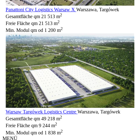
Panattoni City Logistics Warsaw X
Warszawa, Targówek
2
Gesamtfläche qm
21 513 m
2
Freie Fläche qm
21 513 m
2
Min. Modul qm
od 1 200 m
Warsaw Targówek Logistics Centre
Warszawa, Targówek
2
Gesamtfläche qm
49 218 m
2
Freie Fläche qm
9 244 m
2
Min. Modul qm
od 1 838 m
MENÜ