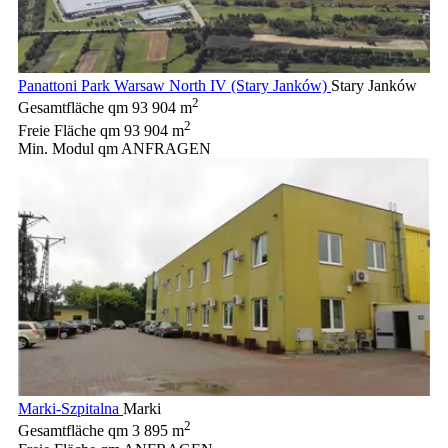
Panattoni Park Warsaw North IV (Stary Janków)
Stary Janków
2
Gesamtfläche qm
93 904 m
2
Freie Fläche qm
93 904 m
Min. Modul qm
ANFRAGEN
Marki-Szpitalna
Marki
2
Gesamtfläche qm
3 895 m