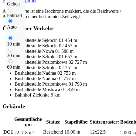
Entfernung prüfen
Gehen
Auf der Karte ist eine Isochrone markiert, die die Reichweite /
Fahrrad
Pendelzeit in einer bestimmten Zeit zeigt.
Auto
Öffentlicher Verkehr
Bushaltestelle
Sękocin 01
454 m
10 min
Bushaltestelle
Sękocin 02
457 m
Bushaltestelle
Nowa 01
588 m
30 min
Bushaltestelle
Szkolna 01
657 m
Bushaltestelle
Poziomkowa 02
727 m
60 min
Bushaltestelle
Szkolna 02
751 m
Bushaltestelle
Nadma 02
753 m
Bushaltestelle
Nadma 01
757 m
Bushaltestelle
Poziomkowa 01
793 m
Bushaltestelle
Mostowa 01
859 m
Bahnhof
Zielonka
5 km
Gebäude
Gesamtfläche
Status:
Stapelhöhe:
Stützenraster:
Bodenb
qm
2
DC1
Bestehend
10,00 m
12x22,5
22 518 m
5 000 k