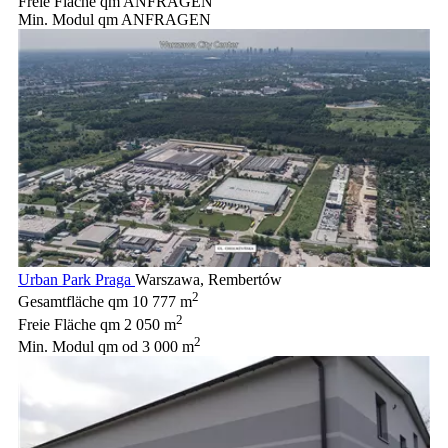
Freie Fläche qm
ANFRAGEN
Min. Modul qm
ANFRAGEN
Urban Park Praga
Warszawa, Rembertów
2
Gesamtfläche qm
10 777 m
2
Freie Fläche qm
2 050 m
2
Min. Modul qm
od 3 000 m