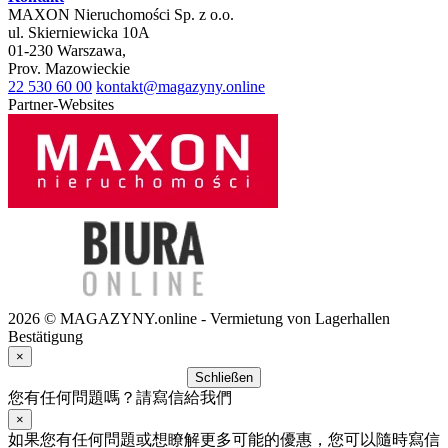
MAXON Nieruchomości Sp. z o.o.
ul.
Skierniewicka 10A
01-230
Warszawa
,
Prov.
Mazowieckie
22 530 60 00
kontakt@magazyny.online
Partner-Websites
2026 © MAGAZYNY.online - Vermietung von Lagerhallen
Bestätigung
×
Schließen
您有任何問題嗎？請寫信給我們
×
如果您有任何問題或想瞭解更多可能的優惠，您可以隨時寫信