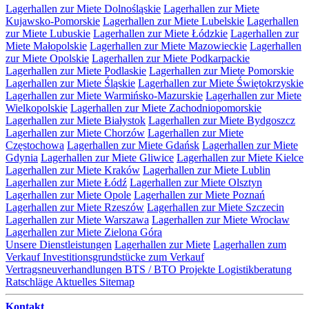
Lagerhallen zur Miete Dolnośląskie
Lagerhallen zur Miete
Kujawsko-Pomorskie
Lagerhallen zur Miete Lubelskie
Lagerhallen
zur Miete Lubuskie
Lagerhallen zur Miete Łódzkie
Lagerhallen zur
Miete Małopolskie
Lagerhallen zur Miete Mazowieckie
Lagerhallen
zur Miete Opolskie
Lagerhallen zur Miete Podkarpackie
Lagerhallen zur Miete Podlaskie
Lagerhallen zur Miete Pomorskie
Lagerhallen zur Miete Śląskie
Lagerhallen zur Miete Świętokrzyskie
Lagerhallen zur Miete Warmińsko-Mazurskie
Lagerhallen zur Miete
Wielkopolskie
Lagerhallen zur Miete Zachodniopomorskie
Lagerhallen zur Miete Białystok
Lagerhallen zur Miete Bydgoszcz
Lagerhallen zur Miete Chorzów
Lagerhallen zur Miete
Częstochowa
Lagerhallen zur Miete Gdańsk
Lagerhallen zur Miete
Gdynia
Lagerhallen zur Miete Gliwice
Lagerhallen zur Miete Kielce
Lagerhallen zur Miete Kraków
Lagerhallen zur Miete Lublin
Lagerhallen zur Miete Łódź
Lagerhallen zur Miete Olsztyn
Lagerhallen zur Miete Opole
Lagerhallen zur Miete Poznań
Lagerhallen zur Miete Rzeszów
Lagerhallen zur Miete Szczecin
Lagerhallen zur Miete Warszawa
Lagerhallen zur Miete Wrocław
Lagerhallen zur Miete Zielona Góra
Unsere Dienstleistungen
Lagerhallen zur Miete
Lagerhallen zum
Verkauf
Investitionsgrundstücke zum Verkauf
Vertragsneuverhandlungen
BTS / BTO Projekte
Logistikberatung
Ratschläge
Aktuelles
Sitemap
Kontakt