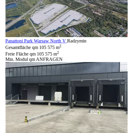
Panattoni Park Warsaw North V
Radzymin
2
Gesamtfläche qm
105 575 m
2
Freie Fläche qm
105 575 m
Min. Modul qm
ANFRAGEN